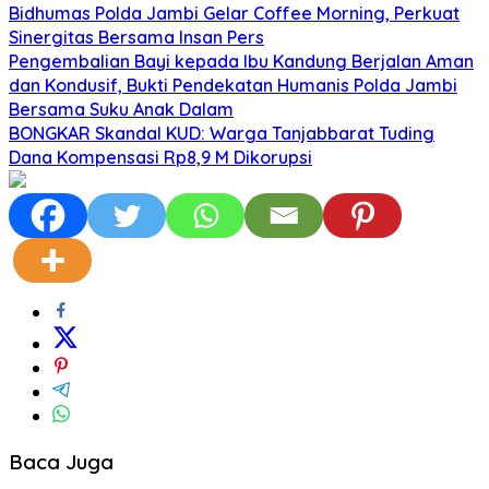
Bidhumas Polda Jambi Gelar Coffee Morning, Perkuat
Sinergitas Bersama Insan Pers
Pengembalian Bayi kepada Ibu Kandung Berjalan Aman
dan Kondusif, Bukti Pendekatan Humanis Polda Jambi
Bersama Suku Anak Dalam
BONGKAR Skandal KUD: Warga Tanjabbarat Tuding
Dana Kompensasi Rp8,9 M Dikorupsi
Baca Juga