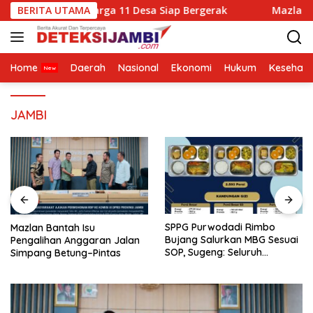
Langsung
Pintas, Warga 11 Desa Siap Bergerak
BERITA UTAMA
Mazlan Bantah Is
ke
konten
Home
Daerah
Nasional
Ekonomi
Hukum
Kesehata
JAMBI
SPPG Purwodadi Rimbo
Mazlan Bantah Isu
Bujang Salurkan MBG Sesuai
Pengalihan Anggaran Jalan
SOP, Sugeng: Seluruh
Simpang Betung–Pintas
Makanan Segar dan
Berbahan Baku Baru