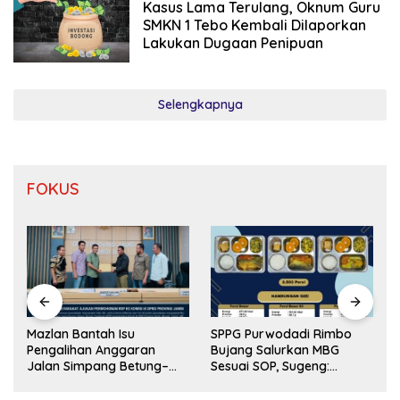
Kasus Lama Terulang, Oknum Guru
SMKN 1 Tebo Kembali Dilaporkan
Lakukan Dugaan Penipuan
Selengkapnya
FOKUS
SPPG Purwodadi Rimbo
Mazlan Bantah Isu
Bujang Salurkan MBG
Pengalihan Anggaran
Sesuai SOP, Sugeng:
Jalan Simpang Betung–
Seluruh Makanan Segar
Pintas
dan Berbahan Baku Baru