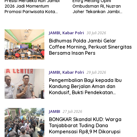
Presisi Merdeka Run Jambi
Entry Metting Opini
2026 Jadi Momentum
Ombudsman RI, Nuzran
Promosi Pariwisata Kota
Joher Tekankan Jambi
Jambi
Pertahankan Kualitas
Pelayanan
JAMBI
,
Kabar Polri
30 Juli 2026
Bidhumas Polda Jambi Gelar
Coffee Morning, Perkuat Sinergitas
Bersama Insan Pers
JAMBI
,
Kabar Polri
29 Juli 2026
Pengembalian Bayi kepada Ibu
Kandung Berjalan Aman dan
Kondusif, Bukti Pendekatan
Humanis Polda Jambi Bersama
Suku Anak Dalam
JAMBI
27 Juli 2026
BONGKAR Skandal KUD: Warga
Tanjabbarat Tuding Dana
Kompensasi Rp8,9 M Dikorupsi