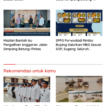
JambiOtoritas.com, Kades
Pintas, Warga 11 Desa Siap
Sungai Rambai Terancam
Bergerak
Pasal 27A UU ITE
Mazlan Bantah Isu
SPPG Purwodadi Rimbo
Pengalihan Anggaran Jalan
Bujang Salurkan MBG Sesuai
Simpang Betung–Pintas
SOP, Sugeng: Seluruh
Makanan Segar dan
Berbahan Baku Baru
Rekomendasi untuk kamu