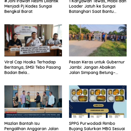
#Joni Irawan Resmi Dilantik
1 Karyawan Tewas, Mobil dan
Menjadi Pj Kades Sungai
Loader Jatuh ke Sungai
Bengkal Barat
Batanghari Saat Bantu
Dorong di Ponton PT Makin
Viral Cap Hoaks Terhadap
Pesan Keras untuk Gubernur
Beritanya, SMSI Tebo Pasang
Jambi: Jangan Abaikan
Badan Bela
Jalan Simpang Betung–
JambiOtoritas.com, Kades
Pintas, Warga 11 Desa Siap
Sungai Rambai Terancam
Bergerak
Pasal 27A UU ITE
Mazlan Bantah Isu
SPPG Purwodadi Rimbo
Pengalihan Anggaran Jalan
Bujang Salurkan MBG Sesuai