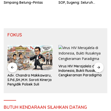
Simpang Betung–Pintas
SOP, Sugeng: Seluruh
Makanan Segar dan
Berbahan Baku Baru
FOKUS
Virus HIV Merajalela di
Tembok Membelah Gaza,
Indonesia, Bukti Rusaknya
Tiada Ruang Hidup
Cengkeraman Paradigma
Palestina
,
a
BUTUH KENDARAAN SILAHKAN DATANG