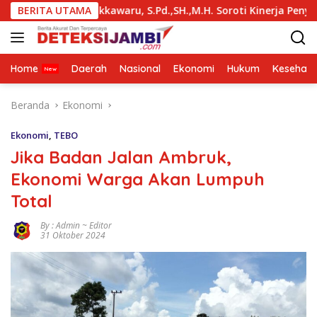
Langsung
a Makkawaru, S.Pd.,SH.,M.H. Soroti Kinerja Penyidik Polsek Suli
BERITA UTAMA
ke
konten
Home
Daerah
Nasional
Ekonomi
Hukum
Kesehata
Beranda
Ekonomi
Ekonomi
,
TEBO
Jika Badan Jalan Ambruk,
Ekonomi Warga Akan Lumpuh
Total
By : Admin ~ Editor
31 Oktober 2024