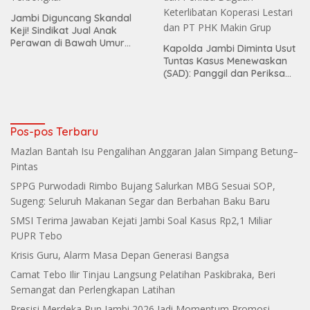
Jambi Diguncang Skandal
Keji! Sindikat Jual Anak
Perawan di Bawah Umur
Kapolda Jambi Diminta Usut
Terbongkar
Tuntas Kasus Menewaskan
(SAD): Panggil dan Periksa
Dugaan Keterlibatan
Koperasi Lestari dan PT PHK
Makin Grup
Pos-pos Terbaru
Mazlan Bantah Isu Pengalihan Anggaran Jalan Simpang Betung–
Pintas
SPPG Purwodadi Rimbo Bujang Salurkan MBG Sesuai SOP,
Sugeng: Seluruh Makanan Segar dan Berbahan Baku Baru
SMSI Terima Jawaban Kejati Jambi Soal Kasus Rp2,1 Miliar
PUPR Tebo
Krisis Guru, Alarm Masa Depan Generasi Bangsa
Camat Tebo Ilir Tinjau Langsung Pelatihan Paskibraka, Beri
Semangat dan Perlengkapan Latihan
Presisi Merdeka Run Jambi 2026 Jadi Momentum Promosi