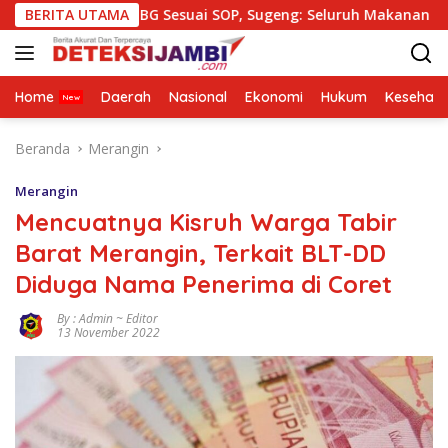
Langsung
an MBG Sesuai SOP, Sugeng: Seluruh Makanan Segar dan Berba
BERITA UTAMA
ke
konten
Home
Daerah
Nasional
Ekonomi
Hukum
Kesehata
Beranda
Merangin
Merangin
Mencuatnya Kisruh Warga Tabir
Barat Merangin, Terkait BLT-DD
Diduga Nama Penerima di Coret
By : Admin ~ Editor
13 November 2022