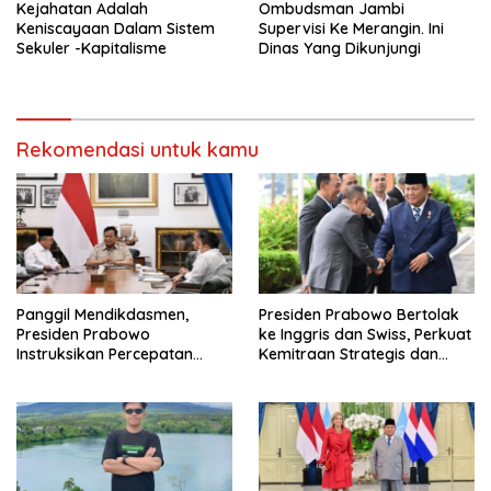
Kejahatan Adalah
Ombudsman Jambi
Keniscayaan Dalam Sistem
Supervisi Ke Merangin. Ini
Sekuler -Kapitalisme
Dinas Yang Dikunjungi
Rekomendasi untuk kamu
Panggil Mendikdasmen,
Presiden Prabowo Bertolak
Presiden Prabowo
ke Inggris dan Swiss, Perkuat
Instruksikan Percepatan
Kemitraan Strategis dan
Revitalisasi Sekolah dan
Diplomasi Ekonomi Global di
Pembangunan Sekolah
WEF Davos
Nasional Terintegrasi