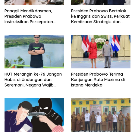
Panggil Mendikdasmen,
Presiden Prabowo Bertolak
Presiden Prabowo
ke Inggris dan Swiss, Perkuat
Instruksikan Percepatan
Kemitraan Strategis dan
Revitalisasi Sekolah dan
Diplomasi Ekonomi Global di
Pembangunan Sekolah
WEF Davos
Nasional Terintegrasi
HUT Merangin ke-76 Jangan
Presiden Prabowo Terima
Habis di Undangan dan
Kunjungan Ratu Máxima di
Seremoni, Negara Wajib
Istana Merdeka
Hadir Menjaga Hutan dan
Lingkungan.