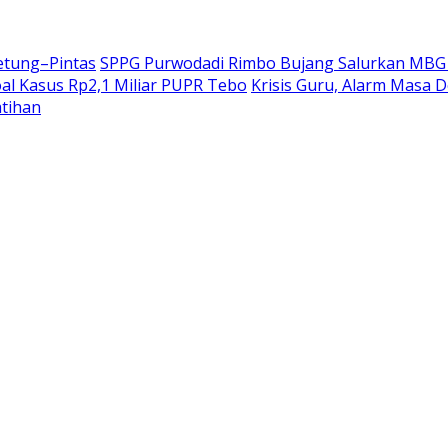
etung–Pintas
SPPG Purwodadi Rimbo Bujang Salurkan MBG 
oal Kasus Rp2,1 Miliar PUPR Tebo
Krisis Guru, Alarm Masa 
atihan