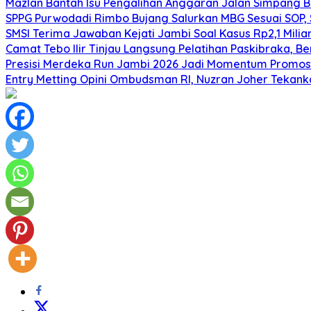
Mazlan Bantah Isu Pengalihan Anggaran Jalan Simpang B
SPPG Purwodadi Rimbo Bujang Salurkan MBG Sesuai SOP,
SMSI Terima Jawaban Kejati Jambi Soal Kasus Rp2,1 Milia
Camat Tebo Ilir Tinjau Langsung Pelatihan Paskibraka, 
Presisi Merdeka Run Jambi 2026 Jadi Momentum Promosi
Entry Metting Opini Ombudsman RI, Nuzran Joher Tekank