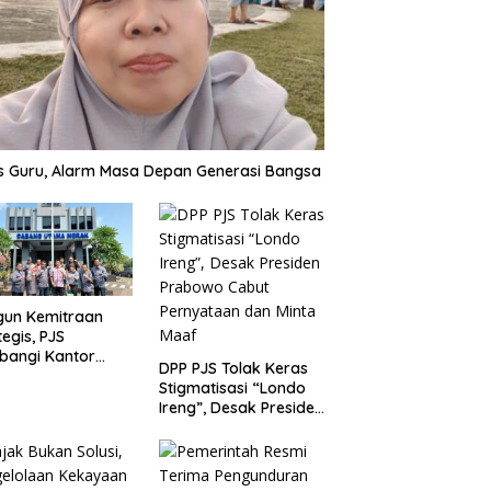
is Guru, Alarm Masa Depan Generasi Bangsa
gun Kemitraan
tegis, PJS
bangi Kantor
DPP PJS Tolak Keras
P Merak
Stigmatisasi “Londo
Ireng”, Desak Presiden
Prabowo Cabut
Pernyataan dan Minta
Maaf