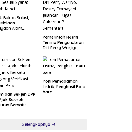
k Bukan Solusi,
elolaan
ayaan Alam
ai Syariat adalah
Pemerintah Resmi
i
Terima Pengunduran
Diri Perry Warjiyo,
Destry Damayanti
Jalankan Tugas
Gubernur BI
Sementara
Ironi Pemadaman
Listrik, Penghasil Batu
bara
m dan Sekjen DPP
Ajak Seluruh
urus Bersatu
song Verifikasi
an Pers
Selengkapnya