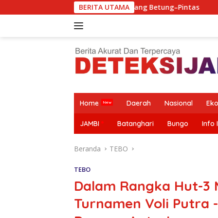
Langsung
garan Jalan Simpang Betung–Pintas
BERITA UTAMA
SPPG Purwodadi Ri
ke
konten
Home
Daerah
Nasional
Ek
JAMBI
Batanghari
Bungo
Info 
Beranda
TEBO
TEBO
Dalam Rangka Hut-3 M
Turnamen Voli Putra 
SPPG
SMSI Terima
Mazlan
Krisis Guru,
Purwodadi
Jawaban
Bantah Isu
Alarm Masa