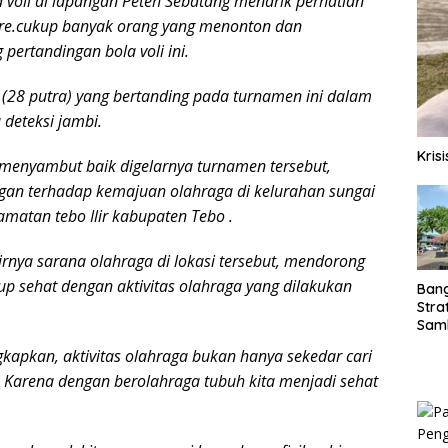
a voli di lapangan Peteh Sebatang menarik perhatian
ore.cukup banyak orang yang menonton dan
pertandingan bola voli ini.
n (28 putra) yang bertanding pada turnamen ini dalam
 deteksi jambi.
Kris
 menyambut baik digelarnya turnamen tersebut,
gan terhadap kemajuan olahraga di kelurahan sungai
amatan tebo Ilir kabupaten Tebo .
irnya sarana olahraga di lokasi tersebut, mendorong
p sehat dengan aktivitas olahraga yang dilakukan
Ban
Stra
Sam
ASD
apkan, aktivitas olahraga bukan hanya sekedar cari
. Karena dengan berolahraga tubuh kita menjadi sehat