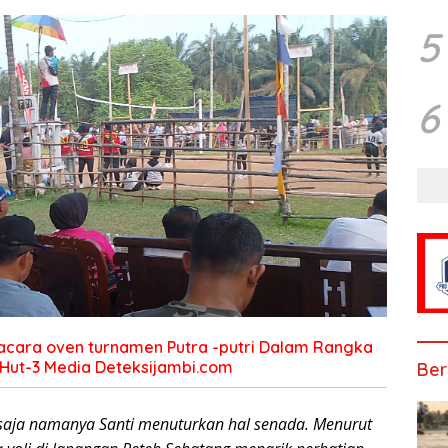
5
6
i acara oven turnamen Putra -putri Dalam Rangka
Hut-3 Media Deteksijambi.com
Ber
 saja namanya Santi menuturkan hal senada. Menurut