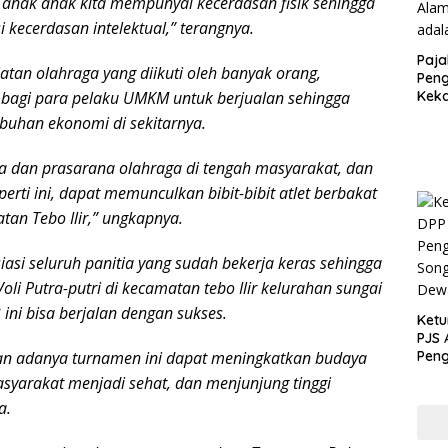
 anak anak kita mempunyai kecerdasan fisik sehingga
 kecerdasan intelektual,” terangnya.
Paja
iatan olahraga yang diikuti oleh banyak orang,
Peng
Kek
agi para pelaku UMKM untuk berjualan sehingga
Sesu
uhan ekonomi di sekitarnya.
Kunc
 dan prasarana olahraga di tengah masyarakat, dan
erti ini, dapat memunculkan bibit-bibit atlet berbakat
tan Tebo Ilir,” ungkapnya.
si seluruh panitia yang sudah bekerja keras sehingga
li Putra-putri di kecamatan tebo Ilir kelurahan sungai
 ini bisa berjalan dengan sukses.
Ketu
PJS 
Peng
an adanya turnamen ini dapat meningkatkan budaya
Song
syarakat menjadi sehat, dan menjunjung tinggi
Dew
a.