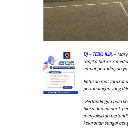
DJ ~ TEBO ILIR, –
Masy
rangka hut ke 3 media
empat pertadingan yan
Ratusan masyarakat a
pertandingan yang di
“Pertandingan bola vo
biasa dan menarik pe
menyaksikan pertandin
kelurahan sungai beng