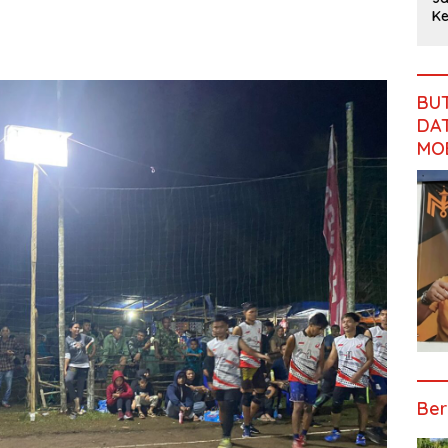
Langsung
Rimbo
Ke
Gubernur
Pengalihan
Pelatihan
Bujang
Ja
Jambi:
Anggaran
Paskibraka,
Salurkan
Ka
Jangan
Jalan
Beri
MBG Sesuai
Mi
Abaikan
Simpang
Semangat
SOP,
T
Jalan
Betung–
BU
dan
Sugeng:
Simpang
Pintas
DAT
Perlengkap
Seluruh
Betung–
an Latihan
Makanan
Pintas,
MO
Segar dan
Warga 11
Berbahan
Desa Siap
Baku Baru
Bergerak
Ber