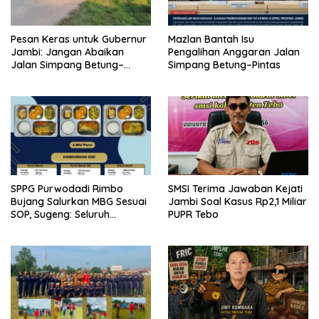
Pesan Keras untuk Gubernur
Mazlan Bantah Isu
Jambi: Jangan Abaikan
Pengalihan Anggaran Jalan
Jalan Simpang Betung–
Simpang Betung–Pintas
Pintas, Warga 11 Desa Siap
Bergerak
SPPG Purwodadi Rimbo
SMSI Terima Jawaban Kejati
Bujang Salurkan MBG Sesuai
Jambi Soal Kasus Rp2,1 Miliar
SOP, Sugeng: Seluruh
PUPR Tebo
Makanan Segar dan
Berbahan Baku Baru