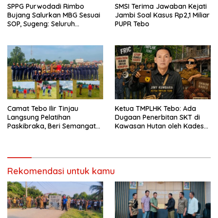
SPPG Purwodadi Rimbo
SMSI Terima Jawaban Kejati
Bujang Salurkan MBG Sesuai
Jambi Soal Kasus Rp2,1 Miliar
SOP, Sugeng: Seluruh
PUPR Tebo
Makanan Segar dan
Berbahan Baku Baru
Camat Tebo Ilir Tinjau
Ketua TMPLHK Tebo: Ada
Langsung Pelatihan
Dugaan Penerbitan SKT di
Paskibraka, Beri Semangat
Kawasan Hutan oleh Kades
dan Perlengkapan Latihan
Bukit Pemuatan
Rekomendasi untuk kamu