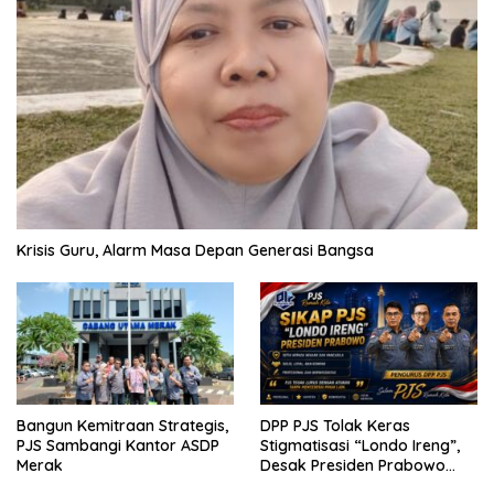
Krisis Guru, Alarm Masa Depan Generasi Bangsa
Bangun Kemitraan Strategis,
DPP PJS Tolak Keras
PJS Sambangi Kantor ASDP
Stigmatisasi “Londo Ireng”,
Merak
Desak Presiden Prabowo
Cabut Pernyataan dan Minta