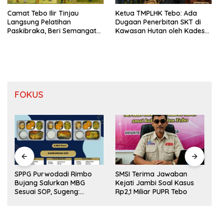
Camat Tebo Ilir Tinjau
Ketua TMPLHK Tebo: Ada
Langsung Pelatihan
Dugaan Penerbitan SKT di
Paskibraka, Beri Semangat
Kawasan Hutan oleh Kades
dan Perlengkapan Latihan
Bukit Pemuatan
FOKUS
SPPG Purwodadi Rimbo
SMSI Terima Jawaban
Bujang Salurkan MBG
Kejati Jambi Soal Kasus
Sesuai SOP, Sugeng:
Rp2,1 Miliar PUPR Tebo
Seluruh Makanan Segar
dan Berbahan Baku Baru