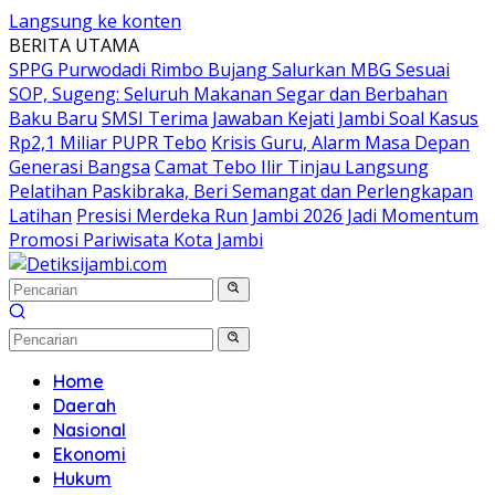
Langsung ke konten
BERITA UTAMA
SPPG Purwodadi Rimbo Bujang Salurkan MBG Sesuai
SOP, Sugeng: Seluruh Makanan Segar dan Berbahan
Baku Baru
SMSI Terima Jawaban Kejati Jambi Soal Kasus
Rp2,1 Miliar PUPR Tebo
Krisis Guru, Alarm Masa Depan
Generasi Bangsa
Camat Tebo Ilir Tinjau Langsung
Pelatihan Paskibraka, Beri Semangat dan Perlengkapan
Latihan
Presisi Merdeka Run Jambi 2026 Jadi Momentum
Promosi Pariwisata Kota Jambi
Home
Daerah
Nasional
Ekonomi
Hukum