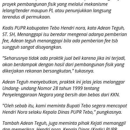
proyek pembangunan fisik yang melalui mekanisme
lelang/tender maupun PL atau penunjukkan langsung
terendus di permukaan.
Kadis PUPR kabupaten Tebo Hendri nora, kata Adean Teguh,
ST. SH, Menanggapi isu beredar mengenai adanya pemberian
fee, Adean teguh menanggapi bila ada pemberian fee tsb
sungguh sangat disayangkan.
”Seharusnya tidak ada praktik jual beli karena jika ini terjadi,
akan berdampak dengan hasil dari pembangunan fisik yang
dikerjakan rekanan bersangkutan,” tukasnya.
Adean Teguh menyebutkan, praktek ini jelas jelas melanggar
Undang- undang Nomor 28 tahun 1999 tentang
Penyelenggaraan Negara yang bersih dan bebas dari KKN.
”Oleh sebab itu, kami meminta Bupati Tebo segera mencopot
Hendri Nora selaku Kepala Dinas PUPR Tebo,” pungkasnya.
Tambah Adean Teguh, juga meminta pihak Kejati memanggil
dan memeriksa, Hendri nora, Kepala Dinas (Kadis) PUPR