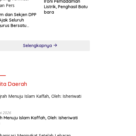
Ironi Pemadaman
Listrik, Penghasil Batu
bara
m dan Sekjen DPP
Ajak Seluruh
urus Bersatu
song Verifikasi
an Pers
Selengkapnya
ita Daerah
ni 2026
ah Menuju Islam Kaffah, Oleh: Isheriwati
i