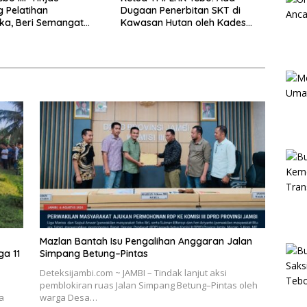
 Pelatihan
Dugaan Penerbitan SKT di
ka, Beri Semangat
Kawasan Hutan oleh Kades
engkapan Latihan
Bukit Pemuatan
Mazlan Bantah Isu Pengalihan Anggaran Jalan
ga 11
Simpang Betung–Pintas
Deteksijambi.com ~ JAMBI – Tindak lanjut aksi
pemblokiran ruas Jalan Simpang Betung–Pintas oleh
a
warga Desa…