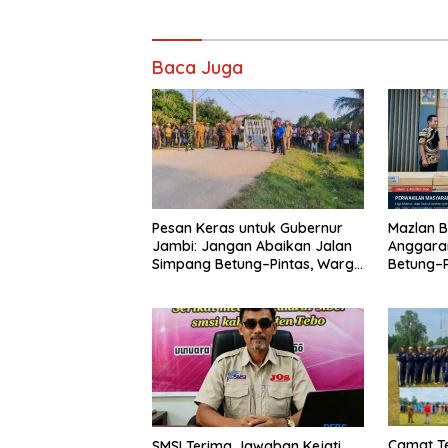
Baca Juga
Pesan Keras untuk Gubernur
Mazlan B
Jambi: Jangan Abaikan Jalan
Anggara
Simpang Betung–Pintas, Warga
Betung–P
11 Desa Siap Bergerak
Camat Teb
SMSI Terima Jawaban Kejati