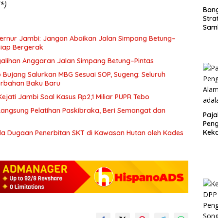
*)
Ban
Stra
Sam
ASD
ernur Jambi: Jangan Abaikan Jalan Simpang Betung–
Siap Bergerak
galihan Anggaran Jalan Simpang Betung–Pintas
Bujang Salurkan MBG Sesuai SOP, Sugeng: Seluruh
rbahan Baku Baru
jati Jambi Soal Kasus Rp2,1 Miliar PUPR Tebo
 Langsung Pelatihan Paskibraka, Beri Semangat dan
Paja
Peng
Kek
a Dugaan Penerbitan SKT di Kawasan Hutan oleh Kades
Sesu
Kunc