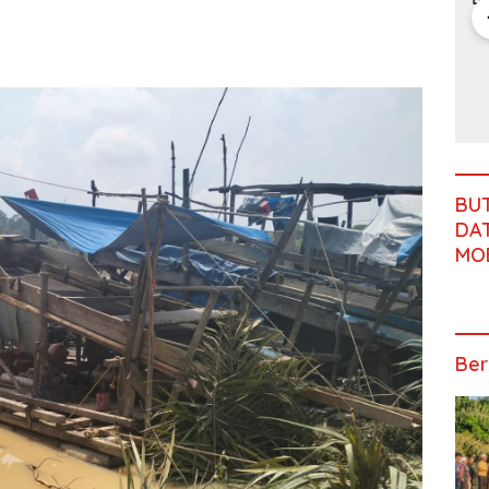
Langsung
Kejati
Gubernur
Pe
Pelatihan
Jambi Soal
Jambi:
A
Paskibraka,
Kasus Rp2,1
Jangan
Ja
Krisis Guru,
Beri
Miliar PUPR
Abaikan
S
Alarm Masa
Semangat
Tebo
Jalan
Be
Depan
dan
Simpang
Pi
Generasi
Perlengkap
Betung–
Bangsa
an Latihan
Pintas,
Warga 11
Desa Siap
BU
Bergerak
DAT
MO
Ber