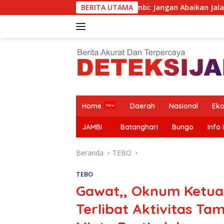
Langsung
ras untuk Gubernur Jambi: Jangan Abaikan Jalan Simpang Betun
BERITA UTAMA
ke
konten
Home
Daerah
Nasional
Ek
JAMBI
Batanghari
Bungo
Info 
Beranda
TEBO
TEBO
Gawat,, Oknum Ketua
Terlibat Aktivitas Ta
Mazlan
SPPG
Bantah Isu
Purwodadi