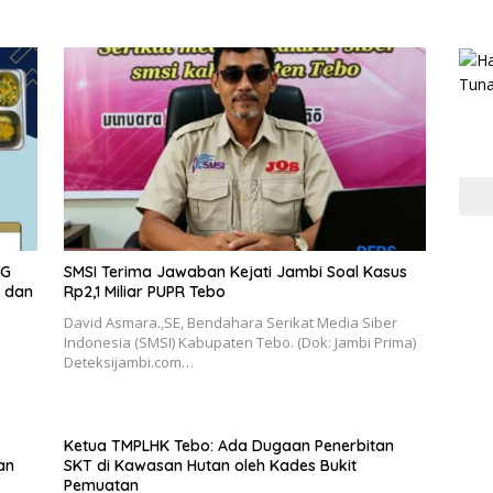
BG
SMSI Terima Jawaban Kejati Jambi Soal Kasus
r dan
Rp2,1 Miliar PUPR Tebo
David Asmara.,SE, Bendahara Serikat Media Siber
Indonesia (SMSI) Kabupaten Tebo. (Dok: Jambi Prima)
Deteksijambi.com…
Ketua TMPLHK Tebo: Ada Dugaan Penerbitan
an
SKT di Kawasan Hutan oleh Kades Bukit
Pemuatan