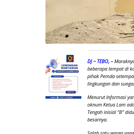
DJ ~ TEBO, –
Maraknya
beberapa tempat di ka
pihak Pemda setempa
lingkungan dan sungai
Menurut Informasi yan
oknum Ketua Lam ada
Tengah inisial “B” di
besarnya.
Salah satu warga yan