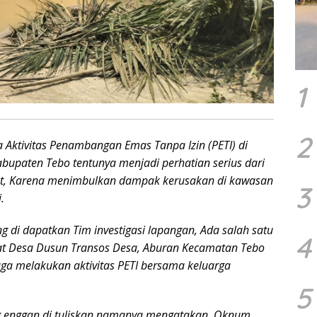
1
2
 Aktivitas Penambangan Emas Tanpa Izin (PETI) di
bupaten Tebo tentunya menjadi perhatian serius dari
t, Karena menimbulkan dampak kerusakan di kawasan
3
.
g di dapatkan Tim investigasi lapangan, Ada salah satu
4
t Desa Dusun Transos Desa, Aburan Kecamatan Tebo
duga melakukan aktivitas PETI bersama keluarga
5
g enggan di tuliskan namanya mengatakan, Oknum