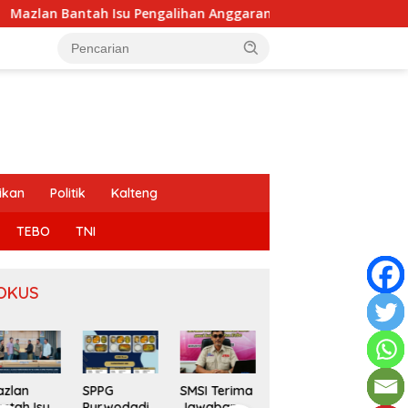
 Isu Pengalihan Anggaran Jalan Simpang Betung–Pintas
ikan
Politik
Kalteng
TEBO
TNI
OKUS
Cama
zlan
SPPG
SMSI Terima
Ilir T
ntah Isu
Purwodadi
Jawaban