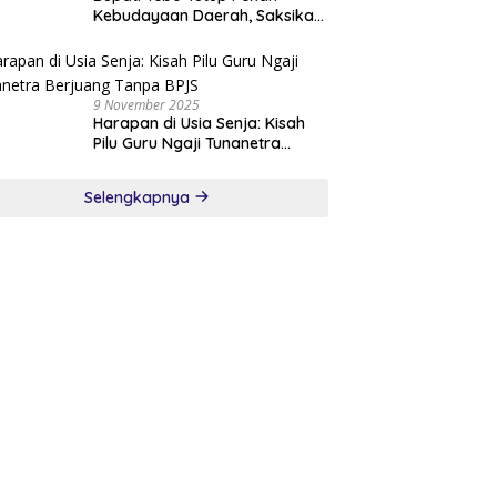
Kebudayaan Daerah, Saksikan
Malam Puncak Pemilihan
Bujang Gadis Tebo 2025
9 November 2025
Harapan di Usia Senja: Kisah
Pilu Guru Ngaji Tunanetra
Berjuang Tanpa BPJS
Selengkapnya