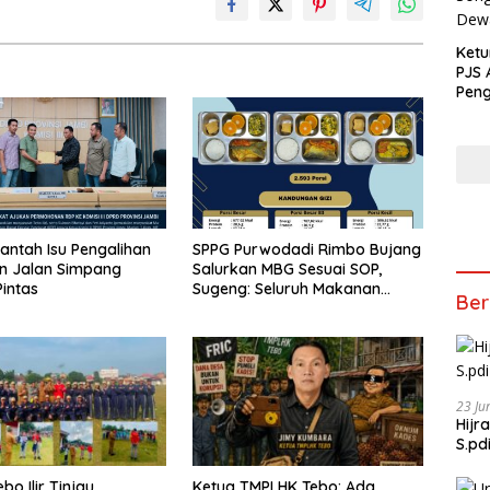
Ketu
PJS 
Peng
Song
Dew
antah Isu Pengalihan
SPPG Purwodadi Rimbo Bujang
n Jalan Simpang
Salurkan MBG Sesuai SOP,
intas
Sugeng: Seluruh Makanan
Ber
Segar dan Berbahan Baku
Baru
23 Ju
Hijr
S.pd
o Ilir Tinjau
Ketua TMPLHK Tebo: Ada