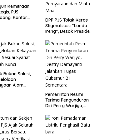
gun Kemitraan
tegis, PJS
bangi Kantor
DPP PJS Tolak Keras
P Merak
Stigmatisasi “Londo
Ireng”, Desak Presiden
Prabowo Cabut
Pernyataan dan Minta
Maaf
k Bukan Solusi,
elolaan
ayaan Alam
ai Syariat adalah
Pemerintah Resmi
i
Terima Pengunduran
Diri Perry Warjiyo,
Destry Damayanti
Jalankan Tugas
Gubernur BI
Sementara