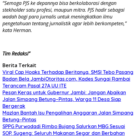
“Semoga PJS ke depannya bisa berkolaborasi dengan
stekholder satu profesi, maupun mitra. PJS hadir sebagai
wadah bagi para jurnalis untuk meningkatkan ilmu
pengetahuan tentang jurnalistik agar lebih berkompeten,”
kata Herman.
Tim Redaksi”
Berita Terkait
Viral Cap Hoaks Terhadap Beritanya, SMSI Tebo Pasang
Badan Bela JambiOtoritas.com, Kades Sungai Rambai
Terancam Pasal 27A UU ITE
Pesan Keras untuk Gubernur Jambi: Jangan Abaikan
Jalan Simpang Betung–Pintas, Warga 11 Desa Siap
Bergerak
Mazlan Bantah Isu Pengalihan Anggaran Jalan Simpang
Betung–Pintas
SPPG Purwodadi Rimbo Bujang Salurkan MBG Sesuai
SOP, Sugeng: Seluruh Makanan Segar dan Berbahan