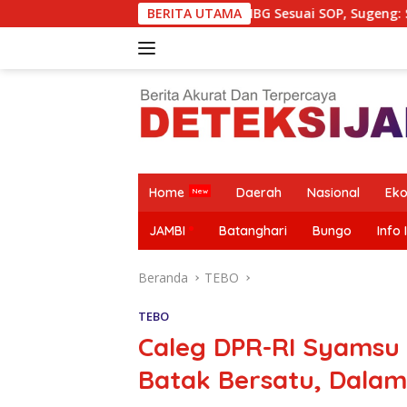
Langsung
ng Salurkan MBG Sesuai SOP, Sugeng: Seluruh Makanan Segar 
BERITA UTAMA
ke
konten
Home
Daerah
Nasional
Ek
JAMBI
Batanghari
Bungo
Info 
Beranda
TEBO
TEBO
Caleg DPR-RI Syamsu 
Batak Bersatu, Dala
SPPG
SMSI Terima
Krisis Guru,
Camat Tebo
Purwodadi
Jawaban
Alarm Masa
Ilir Tinjau