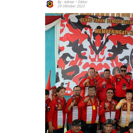
By : Admin ~ Editor
Rimbo
Kejati
Depan
Langsung
29 Oktober 2023
Bujang
Jambi Soal
Generasi
Pelatihan
Salurkan
Kasus Rp2,1
Bangsa
Paskibraka,
MBG Sesuai
Miliar PUPR
Beri
SOP,
Tebo
Semangat
Sugeng:
dan
Seluruh
Perlengkap
Makanan
an Latihan
Segar dan
Berbahan
Baku Baru