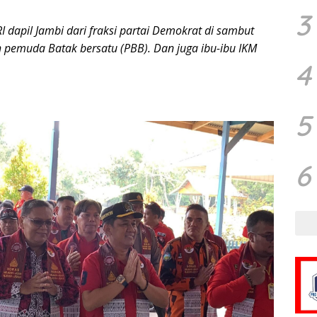
3
I dapil Jambi dari fraksi partai Demokrat di sambut
h pemuda Batak bersatu (PBB). Dan juga ibu-ibu IKM
4
5
6