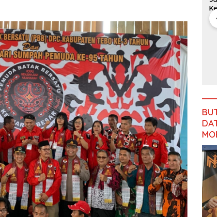
Pengalihan
Rimbo
Kejati
D
Anggaran
Bujang
Jambi Soal
Ge
Jalan
Salurkan
Kasus Rp2,1
B
Simpang
MBG Sesuai
Miliar PUPR
Betung–
SOP,
Tebo
Pintas
Sugeng:
Presisi
Seluruh
Merdeka
Makanan
Run Jambi
Segar dan
2026 Jadi
Berbahan
Momentum
Baku Baru
Promosi
Pariwisata
BU
Kota Jambi
DAT
MO