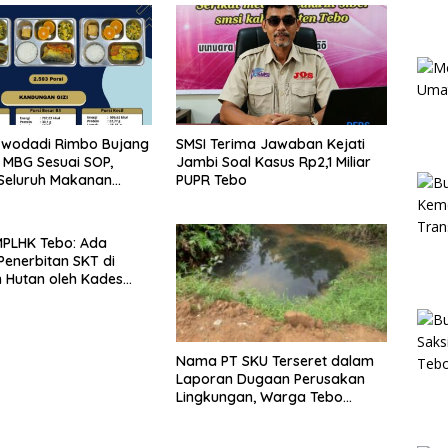
rwodadi Rimbo Bujang
SMSI Terima Jawaban Kejati
 MBG Sesuai SOP,
Jambi Soal Kasus Rp2,1 Miliar
Seluruh Makanan
PUPR Tebo
an Berbahan Baku
MPLHK Tebo: Ada
enerbitan SKT di
 Hutan oleh Kades
muatan
Nama PT SKU Terseret dalam
Laporan Dugaan Perusakan
Lingkungan, Warga Tebo
Desak DLH Turun Tangan