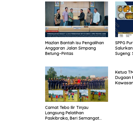
Mazlan Bantah Isu Pengalihan
SPPG Pu
Anggaran Jalan Simpang
Salurkan
Betung–Pintas
Sugeng: 
Segar d
Baru
Ketua T
Dugaan P
Kawasan
Bukit Pe
Camat Tebo Ilir Tinjau
Langsung Pelatihan
Paskibraka, Beri Semangat
dan Perlengkapan Latihan