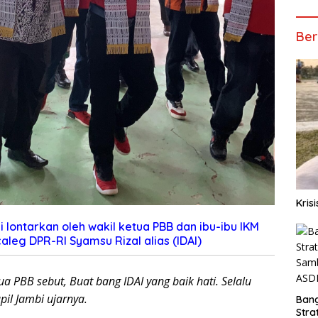
Ber
Kris
 lontarkan oleh wakil ketua PBB dan ibu-ibu IKM
caleg DPR-RI Syamsu Rizal alias (IDAI)
ua PBB sebut, Buat bang IDAI yang baik hati. Selalu
pil Jambi ujarnya.
Ban
Stra