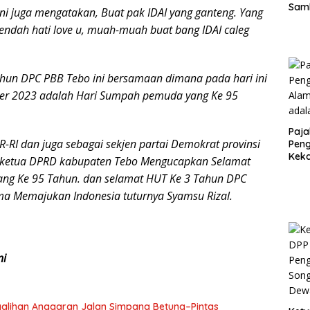
Sam
ni juga mengatakan, Buat pak IDAI yang ganteng. Yang
ASD
rendah hati love u, muah-muah buat bang IDAI caleg
hun DPC PBB Tebo ini bersamaan dimana pada hari ini
ber 2023 adalah Hari Sumpah pemuda yang Ke 95
Paja
R-RI dan juga sebagai sekjen partai Demokrat provinsi
Peng
Kek
l ketua DPRD kabupaten Tebo Mengucapkan Selamat
Sesu
ng Ke 95 Tahun. dan selamat HUT Ke 3 Tahun DPC
Kunc
a Memajukan Indonesia tuturnya Syamsu Rizal.
ni
galihan Anggaran Jalan Simpang Betung–Pintas