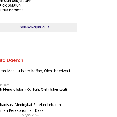
m dan Sekjen DPP
Ajak Seluruh
urus Bersatu
song Verifikasi
an Pers
Selengkapnya
ita Daerah
ni 2026
ah Menuju Islam Kaffah, Oleh: Isheriwati
i
5 April 2026