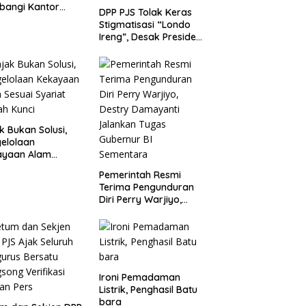
bangi Kantor
DPP PJS Tolak Keras
P Merak
Stigmatisasi “Londo
Ireng”, Desak Presiden
Prabowo Cabut
Pernyataan dan Minta
Maaf
k Bukan Solusi,
elolaan
ayaan Alam
ai Syariat adalah
Pemerintah Resmi
i
Terima Pengunduran
Diri Perry Warjiyo,
Destry Damayanti
Jalankan Tugas
Gubernur BI
Sementara
Ironi Pemadaman
Listrik, Penghasil Batu
bara