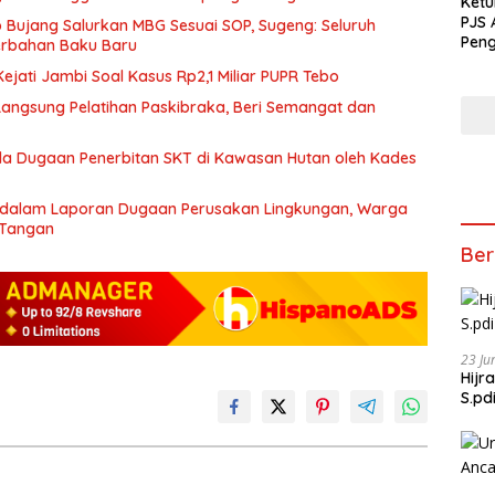
Ketu
PJS 
Bujang Salurkan MBG Sesuai SOP, Sugeng: Seluruh
Peng
rbahan Baku Baru
Song
jati Jambi Soal Kasus Rp2,1 Miliar PUPR Tebo
Dew
 Langsung Pelatihan Paskibraka, Beri Semangat dan
a Dugaan Penerbitan SKT di Kawasan Hutan oleh Kades
 dalam Laporan Dugaan Perusakan Lingkungan, Warga
 Tangan
Ber
23 Ju
Hijr
S.pd