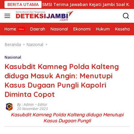
Langsung
BERITA UTAMA
SMSI Terima Jawaban Kejati Jambi Soal Kasus Rp2,1 Miliar
ke
konten
Home
Daerah
Nasional
Ekonomi
Hukum
Kesehata
Beranda
Nasional
Nasional
Kasubdit Kamneg Polda Kalteng
diduga Masuk Angin: Menutupi
Kasus Dugaan Pungli Kapolri
Diminta Copot
By : Admin ~ Editor
20 November 2023
Kasubdit Kamneg Polda Kalteng diduga Menutupi
Kasus Dugaan Pungli