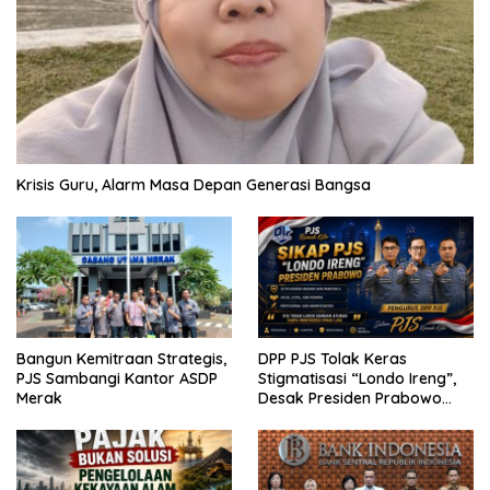
Krisis Guru, Alarm Masa Depan Generasi Bangsa
Bangun Kemitraan Strategis,
DPP PJS Tolak Keras
PJS Sambangi Kantor ASDP
Stigmatisasi “Londo Ireng”,
Merak
Desak Presiden Prabowo
Cabut Pernyataan dan Minta
Maaf