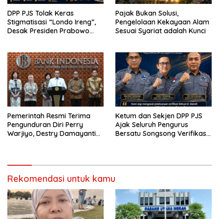
DPP PJS Tolak Keras
Pajak Bukan Solusi,
Stigmatisasi “Londo Ireng”,
Pengelolaan Kekayaan Alam
Desak Presiden Prabowo
Sesuai Syariat adalah Kunci
Cabut Pernyataan dan Minta
Maaf
Pemerintah Resmi Terima
Ketum dan Sekjen DPP PJS
Pengunduran Diri Perry
Ajak Seluruh Pengurus
Warjiyo, Destry Damayanti
Bersatu Songsong Verifikasi
Jalankan Tugas Gubernur BI
Dewan Pers
Sementara
Rekomendasi untuk kamu