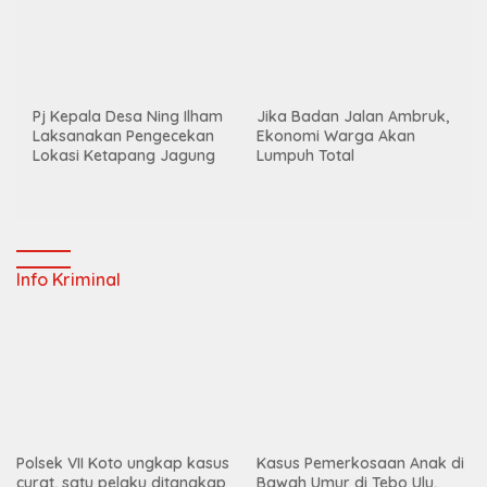
Jika Badan Jalan Ambruk,
Ekonomi Warga Akan
Pj Kepala Desa Ning Ilham
Lumpuh Total
Laksanakan Pengecekan
Lokasi Ketapang Jagung
Info Kriminal
Polsek VII Koto ungkap kasus
curat, satu pelaku ditangkap
Kasus Pemerkosaan Anak di
Bawah Umur di Tebo Ulu,
Enam Remaja Diduga Jadi
Pelaku