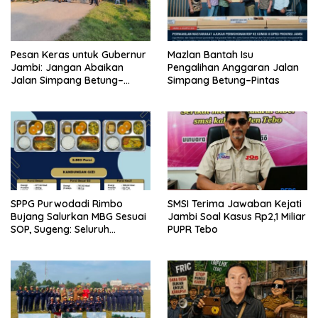
Pesan Keras untuk Gubernur
Mazlan Bantah Isu
Jambi: Jangan Abaikan
Pengalihan Anggaran Jalan
Jalan Simpang Betung–
Simpang Betung–Pintas
Pintas, Warga 11 Desa Siap
Bergerak
SPPG Purwodadi Rimbo
SMSI Terima Jawaban Kejati
Bujang Salurkan MBG Sesuai
Jambi Soal Kasus Rp2,1 Miliar
SOP, Sugeng: Seluruh
PUPR Tebo
Makanan Segar dan
Berbahan Baku Baru