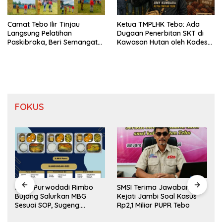
Camat Tebo Ilir Tinjau
Ketua TMPLHK Tebo: Ada
Langsung Pelatihan
Dugaan Penerbitan SKT di
Paskibraka, Beri Semangat
Kawasan Hutan oleh Kades
dan Perlengkapan Latihan
Bukit Pemuatan
FOKUS
SPPG Purwodadi Rimbo
SMSI Terima Jawaban
Bujang Salurkan MBG
Kejati Jambi Soal Kasus
Sesuai SOP, Sugeng:
Rp2,1 Miliar PUPR Tebo
Seluruh Makanan Segar