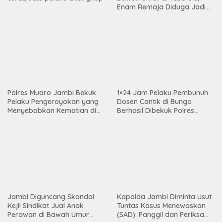
Polres Muaro Jambi Bekuk
1×24 Jam Pelaku Pembunuh
Pelaku Pengeroyokan yang
Dosen Cantik di Bungo
Menyebabkan Kematian di
Berhasil Dibekuk Polres
Citra Raya City
Bungo
Jambi Diguncang Skandal
Kapolda Jambi Diminta Usut
Keji! Sindikat Jual Anak
Tuntas Kasus Menewaskan
Perawan di Bawah Umur
(SAD): Panggil dan Periksa
Terbongkar
Dugaan Keterlibatan
Koperasi Lestari dan PT PHK
Makin Grup