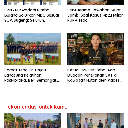
SPPG Purwodadi Rimbo
SMSI Terima Jawaban Kejati
Bujang Salurkan MBG Sesuai
Jambi Soal Kasus Rp2,1 Miliar
SOP, Sugeng: Seluruh
PUPR Tebo
Makanan Segar dan
Berbahan Baku Baru
Camat Tebo Ilir Tinjau
Ketua TMPLHK Tebo: Ada
Langsung Pelatihan
Dugaan Penerbitan SKT di
Paskibraka, Beri Semangat
Kawasan Hutan oleh Kades
dan Perlengkapan Latihan
Bukit Pemuatan
Rekomendasi untuk kamu