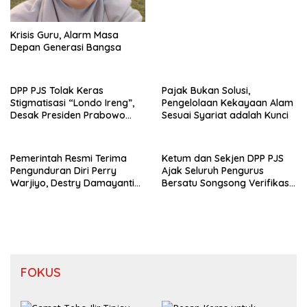
Krisis Guru, Alarm Masa
Depan Generasi Bangsa
DPP PJS Tolak Keras
Pajak Bukan Solusi,
Stigmatisasi “Londo Ireng”,
Pengelolaan Kekayaan Alam
Desak Presiden Prabowo
Sesuai Syariat adalah Kunci
Cabut Pernyataan dan Minta
Maaf
Pemerintah Resmi Terima
Ketum dan Sekjen DPP PJS
Pengunduran Diri Perry
Ajak Seluruh Pengurus
Warjiyo, Destry Damayanti
Bersatu Songsong Verifikasi
Jalankan Tugas Gubernur BI
Dewan Pers
Sementara
FOKUS