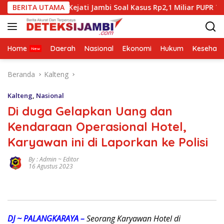
Langsung
waban Kejati Jambi Soal Kasus Rp2,1 Miliar PUPR Tebo
BERITA UTAMA
ke
konten
Home
Daerah
Nasional
Ekonomi
Hukum
Kesehata
Beranda
Kalteng
Kalteng
,
Nasional
Di duga Gelapkan Uang dan
Kendaraan Operasional Hotel,
Karyawan ini di Laporkan ke Polisi
By : Admin ~ Editor
16 Agustus 2023
DJ ~ PALANGKARAYA –
Seorang Karyawan Hotel di