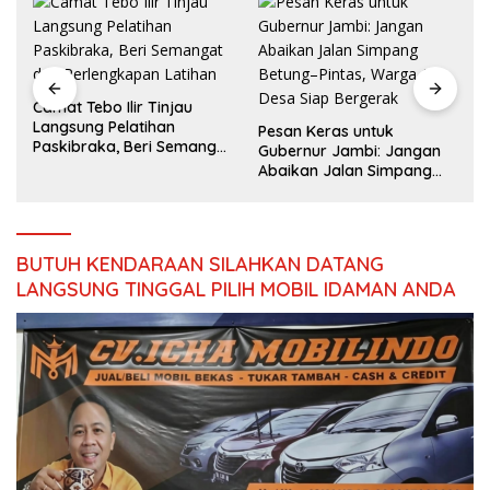
Camat Tebo Ilir Tinjau
Langsung Pelatihan
Pesan Keras untuk
Paskibraka, Beri Semangat
Gubernur Jambi: Jangan
dan Perlengkapan Latihan
Abaikan Jalan Simpang
Betung–Pintas, Warga 11
Desa Siap Bergerak
BUTUH KENDARAAN SILAHKAN DATANG
LANGSUNG TINGGAL PILIH MOBIL IDAMAN ANDA