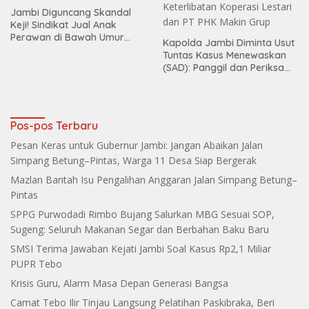
Jambi Diguncang Skandal
Keji! Sindikat Jual Anak
Perawan di Bawah Umur
Kapolda Jambi Diminta Usut
Terbongkar
Tuntas Kasus Menewaskan
(SAD): Panggil dan Periksa
Dugaan Keterlibatan
Koperasi Lestari dan PT PHK
Makin Grup
Pos-pos Terbaru
Pesan Keras untuk Gubernur Jambi: Jangan Abaikan Jalan
Simpang Betung–Pintas, Warga 11 Desa Siap Bergerak
Mazlan Bantah Isu Pengalihan Anggaran Jalan Simpang Betung–
Pintas
SPPG Purwodadi Rimbo Bujang Salurkan MBG Sesuai SOP,
Sugeng: Seluruh Makanan Segar dan Berbahan Baku Baru
SMSI Terima Jawaban Kejati Jambi Soal Kasus Rp2,1 Miliar
PUPR Tebo
Krisis Guru, Alarm Masa Depan Generasi Bangsa
Camat Tebo Ilir Tinjau Langsung Pelatihan Paskibraka, Beri