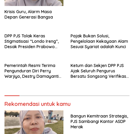
Krisis Guru, Alarm Masa
Depan Generasi Bangsa
DPP PJS Tolak Keras
Pajak Bukan Solusi,
Stigmatisasi “Londo Ireng”,
Pengelolaan Kekayaan Alam
Desak Presiden Prabowo
Sesuai Syariat adalah Kunci
Cabut Pernyataan dan Minta
Maaf
Pemerintah Resmi Terima
Ketum dan Sekjen DPP PJS
Pengunduran Diri Perry
Ajak Seluruh Pengurus
Warjiyo, Destry Damayanti
Bersatu Songsong Verifikasi
Jalankan Tugas Gubernur BI
Dewan Pers
Sementara
Rekomendasi untuk kamu
Bangun Kemitraan Strategis,
PJS Sambangi Kantor ASDP
Merak