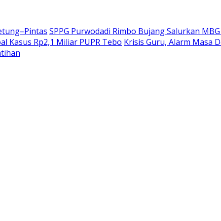
etung–Pintas
SPPG Purwodadi Rimbo Bujang Salurkan MBG 
oal Kasus Rp2,1 Miliar PUPR Tebo
Krisis Guru, Alarm Masa 
atihan