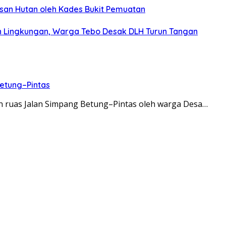
san Hutan oleh Kades Bukit Pemuatan
 Lingkungan, Warga Tebo Desak DLH Turun Tangan
etung–Pintas
an ruas Jalan Simpang Betung–Pintas oleh warga Desa…