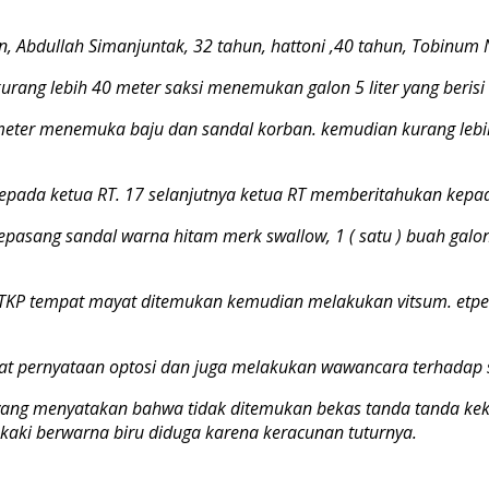
, Abdullah Simanjuntak, 32 tahun, hattoni ,40 tahun, Tobinum 
rang lebih 40 meter saksi menemukan galon 5 liter yang berisi 
0 meter menemuka baju dan sandal korban. kemudian kurang le
da ketua RT. 17 selanjutnya ketua RT memberitahukan kepada 
asang sandal warna hitam merk swallow, 1 ( satu ) buah galon 
KP tempat mayat ditemukan kemudian melakukan vitsum. etpert
ernyataan optosi dan juga melakukan wawancara terhadap sa
yang menyatakan bahwa tidak ditemukan bekas tanda tanda kek
kaki berwarna biru diduga karena keracunan tuturnya.