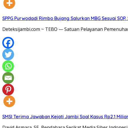
SPPG Purwodadi Rimbo Bujang Salurkan MBG Sesuai SOP,
Deteksijambi.com ~ TEBO — Satuan Pelayanan Pemenuhan
SMSI Terima Jawaban Kejati Jambi Soal Kasus Rp2,1 Milia
David Asmara.,SE, Bendahara Serikat Media Siber Indones