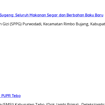
 Sugeng: Seluruh Makanan Segar dan Berbahan Baku Baru
 Gizi (SPPG) Purwodadi, Kecamatan Rimbo Bujang, Kabupa
r PUPR Tebo
ia (SMSI) Kabupaten Tebo. (Dok: Jambi Prima) Deteksijamb