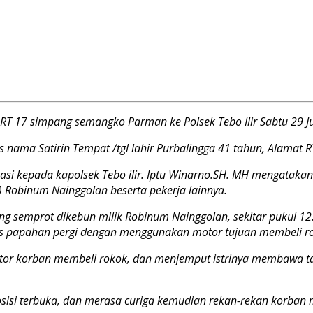
 17 simpang semangko Parman ke Polsek Tebo Ilir Sabtu 29 Jul
 Satirin Tempat /tgl lahir Purbalingga 41 tahun, Alamat RT 0
si kepada kapolsek Tebo ilir. Iptu Winarno.SH. MH mengatakan
) Robinum Nainggolan beserta pekerja lainnya.
g semprot dikebun milik Robinum Nainggolan, sekitar pukul 12
aus papahan pergi dengan menggunakan motor tujuan membeli r
r korban membeli rokok, dan menjemput istrinya membawa ta
osisi terbuka, dan merasa curiga kemudian rekan-rekan korba