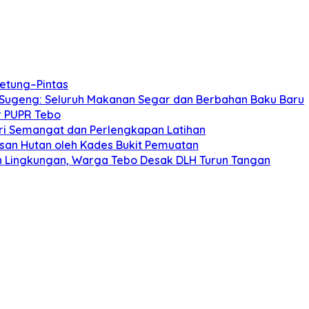
etung–Pintas
 Sugeng: Seluruh Makanan Segar dan Berbahan Baku Baru
r PUPR Tebo
Beri Semangat dan Perlengkapan Latihan
san Hutan oleh Kades Bukit Pemuatan
 Lingkungan, Warga Tebo Desak DLH Turun Tangan