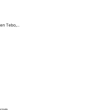
ten Tebo,…
i.com…