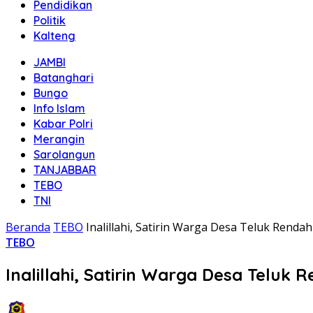
Pendidikan
Politik
Kalteng
JAMBI
Batanghari
Bungo
Info Islam
Kabar Polri
Merangin
Sarolangun
TANJABBAR
TEBO
TNI
Beranda
TEBO
Inalillahi, Satirin Warga Desa Teluk Rend
TEBO
Inalillahi, Satirin Warga Desa Telu