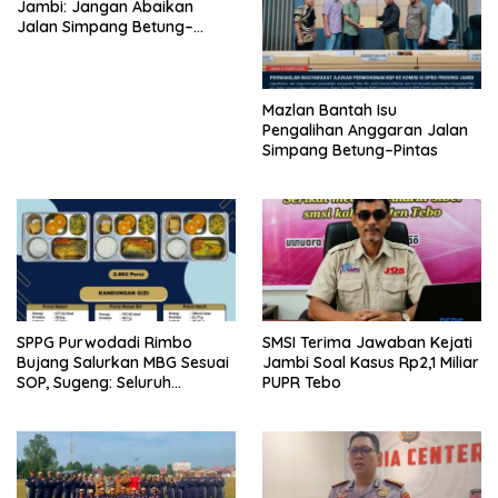
Jambi: Jangan Abaikan
Jalan Simpang Betung–
Pintas, Warga 11 Desa Siap
Bergerak
Mazlan Bantah Isu
Pengalihan Anggaran Jalan
Simpang Betung–Pintas
SPPG Purwodadi Rimbo
SMSI Terima Jawaban Kejati
Bujang Salurkan MBG Sesuai
Jambi Soal Kasus Rp2,1 Miliar
SOP, Sugeng: Seluruh
PUPR Tebo
Makanan Segar dan
Berbahan Baku Baru