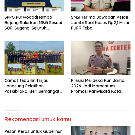
SPPG Purwodadi Rimbo
SMSI Terima Jawaban Kejati
Bujang Salurkan MBG Sesuai
Jambi Soal Kasus Rp2,1 Miliar
SOP, Sugeng: Seluruh
PUPR Tebo
Makanan Segar dan
Berbahan Baku Baru
Camat Tebo Ilir Tinjau
Presisi Merdeka Run Jambi
Langsung Pelatihan
2026 Jadi Momentum
Paskibraka, Beri Semangat
Promosi Pariwisata Kota
dan Perlengkapan Latihan
Jambi
Rekomendasi untuk kamu
Pesan Keras untuk Gubernur