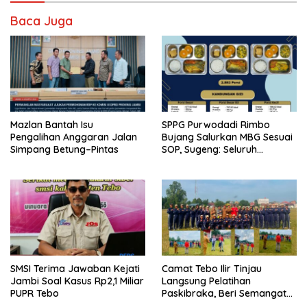
Baca Juga
Mazlan Bantah Isu
SPPG Purwodadi Rimbo
Pengalihan Anggaran Jalan
Bujang Salurkan MBG Sesuai
Simpang Betung–Pintas
SOP, Sugeng: Seluruh
Makanan Segar dan
Berbahan Baku Baru
SMSI Terima Jawaban Kejati
Camat Tebo Ilir Tinjau
Jambi Soal Kasus Rp2,1 Miliar
Langsung Pelatihan
PUPR Tebo
Paskibraka, Beri Semangat
dan Perlengkapan Latihan