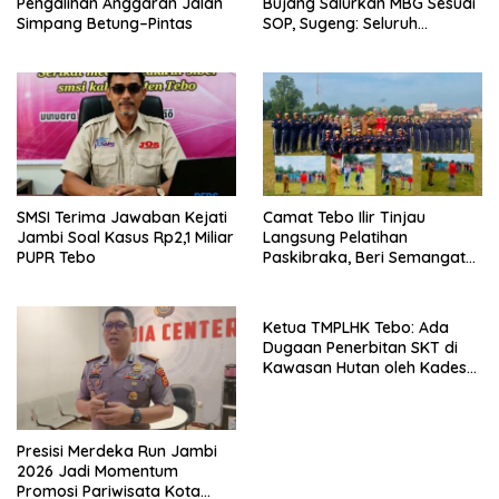
Pengalihan Anggaran Jalan
Bujang Salurkan MBG Sesuai
Simpang Betung–Pintas
SOP, Sugeng: Seluruh
Makanan Segar dan
Berbahan Baku Baru
SMSI Terima Jawaban Kejati
Camat Tebo Ilir Tinjau
Jambi Soal Kasus Rp2,1 Miliar
Langsung Pelatihan
PUPR Tebo
Paskibraka, Beri Semangat
dan Perlengkapan Latihan
Ketua TMPLHK Tebo: Ada
Dugaan Penerbitan SKT di
Kawasan Hutan oleh Kades
Bukit Pemuatan
Presisi Merdeka Run Jambi
2026 Jadi Momentum
Promosi Pariwisata Kota