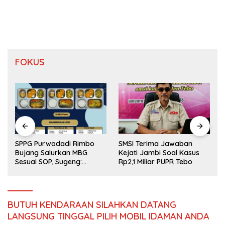
Jambi
FOKUS
SPPG Purwodadi Rimbo
SMSI Terima Jawaban
Bujang Salurkan MBG
Kejati Jambi Soal Kasus
Sesuai SOP, Sugeng:
Rp2,1 Miliar PUPR Tebo
Seluruh Makanan Segar
dan Berbahan Baku Baru
BUTUH KENDARAAN SILAHKAN DATANG
LANGSUNG TINGGAL PILIH MOBIL IDAMAN ANDA