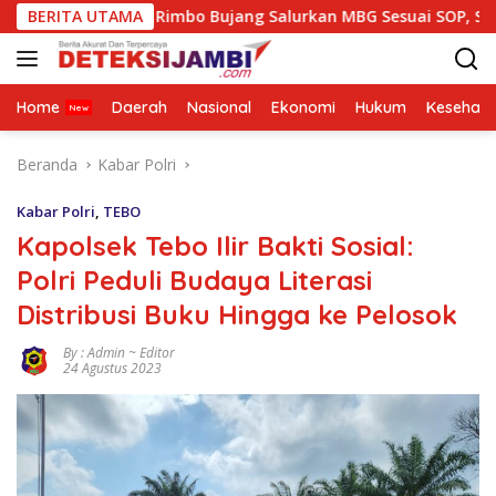
Langsung
wodadi Rimbo Bujang Salurkan MBG Sesuai SOP, Sugeng: Selur
BERITA UTAMA
ke
konten
Home
Daerah
Nasional
Ekonomi
Hukum
Kesehata
Beranda
Kabar Polri
Kabar Polri
,
TEBO
Kapolsek Tebo Ilir Bakti Sosial:
Polri Peduli Budaya Literasi
Distribusi Buku Hingga ke Pelosok
By : Admin ~ Editor
24 Agustus 2023