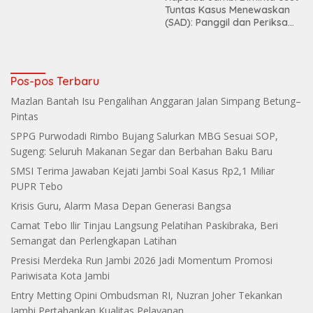
Terbongkar
Tuntas Kasus Menewaskan
(SAD): Panggil dan Periksa
Dugaan Keterlibatan
Koperasi Lestari dan PT PHK
Makin Grup
Pos-pos Terbaru
Mazlan Bantah Isu Pengalihan Anggaran Jalan Simpang Betung–
Pintas
SPPG Purwodadi Rimbo Bujang Salurkan MBG Sesuai SOP,
Sugeng: Seluruh Makanan Segar dan Berbahan Baku Baru
SMSI Terima Jawaban Kejati Jambi Soal Kasus Rp2,1 Miliar
PUPR Tebo
Krisis Guru, Alarm Masa Depan Generasi Bangsa
Camat Tebo Ilir Tinjau Langsung Pelatihan Paskibraka, Beri
Semangat dan Perlengkapan Latihan
Presisi Merdeka Run Jambi 2026 Jadi Momentum Promosi
Pariwisata Kota Jambi
Entry Metting Opini Ombudsman RI, Nuzran Joher Tekankan
Jambi Pertahankan Kualitas Pelayanan