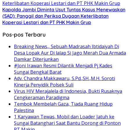
Kapolda Jambi Diminta Usut Tuntas Kasus Menewaskan
(SAD): Panggil dan Periksa Dugaan Keterlibatan
Koperasi Lestari dan PT PHK Makin Grup
Pos-pos Terbaru
Breaking News,, Sebuah Madrasah Ibtidaiyah Di
Desa Lopak Aur Di lalap Si Jago Merah Dua Armada
Damkar Diterjunkan
#Joni Irawan Resmi Dilantik Menjadi Pj Kades
Sungai Bengkal Barat
Adv. Chandra Makkawaru, S.Pd.,SH.,M.H. Soroti
Kinerja Penyidik Polsek Suli
Virus HIV Merajalela di Indonesia, Bukti Rusaknya
Cengkeraman Paradigma
Tembok Membelah Gaza, Tiada Ruang Hidup
Palestina
1 Karyawan Tewas, Mobil dan Loader Jatuh ke
Sungai Batanghari Saat Bantu Dorong di Ponton
PT Makin