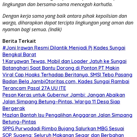
lingkungan dan bersama-sama mencegah karhutla.
Dengan kerja sama yang baik antara pihak kepolisian dan
warga, diharapkan dapat tercipta lingkungan yang aman dan
nyaman bagi semua. (Indik)
Berita Terkait
#Joni Irawan Resmi Dilantik Menjadi Pj Kades Sungai
Bengkal Barat
1 Karyawan Tewas, Mobil dan Loader Jatuh ke Sungai
Batanghari Saat Bantu Dorong di Ponton PT Makin
Viral Cap Hoaks Terhadap Beritanya, SMSI Tebo Pasang
Badan Bela JambiOtoritas.com, Kades Sungai Rambai
Terancam Pasal 27A UU ITE
Pesan Keras untuk Gubernur Jambi: Jangan Abaikan
Jalan Simpang Betung–Pintas, Warga 11 Desa Siap
Bergerak
Mazlan Bantah Isu Pengalihan Anggaran Jalan Simpang
Betung–Pintas
SPPG Purwodadi Rimbo Bujang Salurkan MBG Sesuai
SOP, Sugeng: Seluruh Makanan Segar dan Berbahan