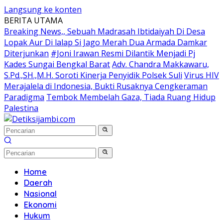
Langsung ke konten
BERITA UTAMA
Breaking News,, Sebuah Madrasah Ibtidaiyah Di Desa
Lopak Aur Di lalap Si Jago Merah Dua Armada Damkar
Diterjunkan
#Joni Irawan Resmi Dilantik Menjadi Pj
Kades Sungai Bengkal Barat
Adv. Chandra Makkawaru,
S.Pd.,SH.,M.H. Soroti Kinerja Penyidik Polsek Suli
Virus HIV
Merajalela di Indonesia, Bukti Rusaknya Cengkeraman
Paradigma
Tembok Membelah Gaza, Tiada Ruang Hidup
Palestina
Home
Daerah
Nasional
Ekonomi
Hukum