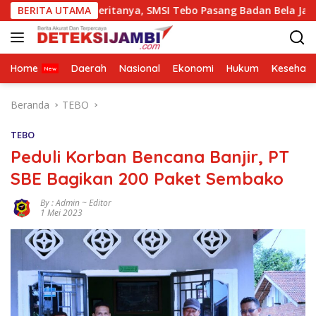
Langsung
p Beritanya, SMSI Tebo Pasang Badan Bela JambiOtoritas.com,
BERITA UTAMA
ke
konten
Home
Daerah
Nasional
Ekonomi
Hukum
Kesehata
Beranda
TEBO
TEBO
Peduli Korban Bencana Banjir, PT
SBE Bagikan 200 Paket Sembako
By : Admin ~ Editor
1 Mei 2023