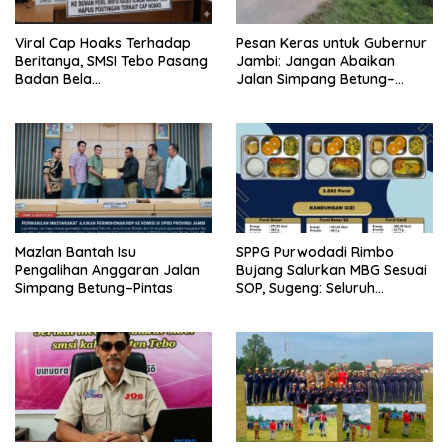
Viral Cap Hoaks Terhadap
Pesan Keras untuk Gubernur
Beritanya, SMSI Tebo Pasang
Jambi: Jangan Abaikan
Badan Bela
Jalan Simpang Betung–
JambiOtoritas.com, Kades
Pintas, Warga 11 Desa Siap
Sungai Rambai Terancam
Bergerak
Pasal 27A UU ITE
Mazlan Bantah Isu
SPPG Purwodadi Rimbo
Pengalihan Anggaran Jalan
Bujang Salurkan MBG Sesuai
Simpang Betung–Pintas
SOP, Sugeng: Seluruh
Makanan Segar dan
Berbahan Baku Baru