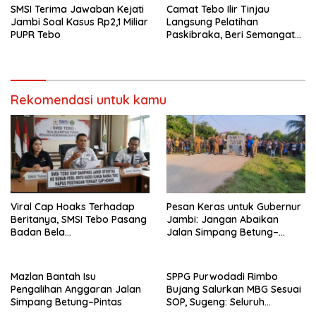
SMSI Terima Jawaban Kejati
Camat Tebo Ilir Tinjau
Jambi Soal Kasus Rp2,1 Miliar
Langsung Pelatihan
PUPR Tebo
Paskibraka, Beri Semangat
dan Perlengkapan Latihan
Rekomendasi untuk kamu
Viral Cap Hoaks Terhadap
Pesan Keras untuk Gubernur
Beritanya, SMSI Tebo Pasang
Jambi: Jangan Abaikan
Badan Bela
Jalan Simpang Betung–
JambiOtoritas.com, Kades
Pintas, Warga 11 Desa Siap
Sungai Rambai Terancam
Bergerak
Pasal 27A UU ITE
Mazlan Bantah Isu
SPPG Purwodadi Rimbo
Pengalihan Anggaran Jalan
Bujang Salurkan MBG Sesuai
Simpang Betung–Pintas
SOP, Sugeng: Seluruh
Makanan Segar dan