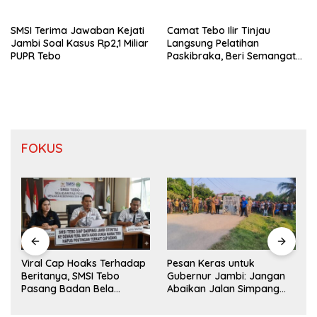
Berbahan Baku Baru
SMSI Terima Jawaban Kejati
Camat Tebo Ilir Tinjau
Jambi Soal Kasus Rp2,1 Miliar
Langsung Pelatihan
PUPR Tebo
Paskibraka, Beri Semangat
dan Perlengkapan Latihan
FOKUS
Mazlan Bantah Isu
rhadap
Pesan Keras untuk
Pengalihan Anggaran
o
Gubernur Jambi: Jangan
Jalan Simpang Betung–
Abaikan Jalan Simpang
Pintas
 Kades
Betung–Pintas, Warga 11
ancam
Desa Siap Bergerak