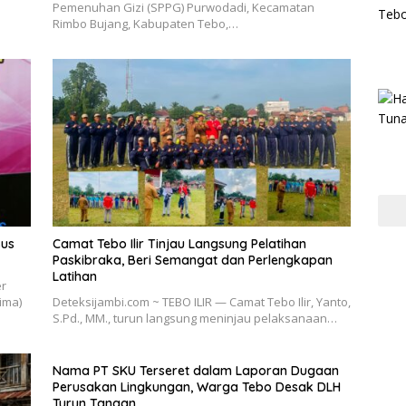
Pemenuhan Gizi (SPPG) Purwodadi, Kecamatan
Rimbo Bujang, Kabupaten Tebo,…
sus
Camat Tebo Ilir Tinjau Langsung Pelatihan
Paskibraka, Beri Semangat dan Perlengkapan
Latihan
er
rima)
Deteksijambi.com ~ TEBO ILIR — Camat Tebo Ilir, Yanto,
S.Pd., MM., turun langsung meninjau pelaksanaan…
Nama PT SKU Terseret dalam Laporan Dugaan
Perusakan Lingkungan, Warga Tebo Desak DLH
Turun Tangan