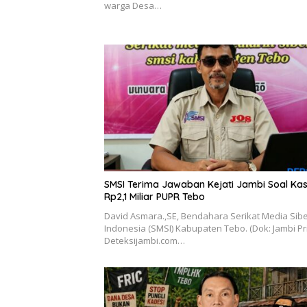
warga Desa…
SMSI Terima Jawaban Kejati Jambi Soal Ka
Rp2,1 Miliar PUPR Tebo
David Asmara.,SE, Bendahara Serikat Media Sib
Indonesia (SMSI) Kabupaten Tebo. (Dok: Jambi P
Deteksijambi.com…