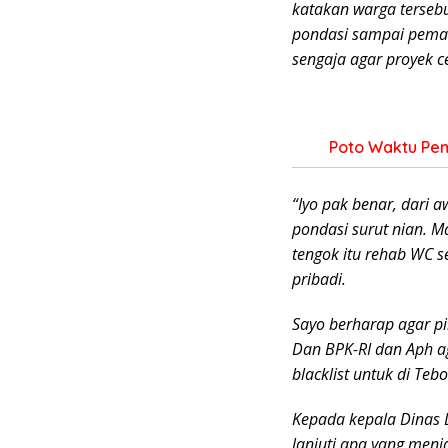
katakan warga tersebut
pondasi sampai pemas
sengaja agar proyek c
Poto Waktu Pem
“Iyo pak benar, dari 
pondasi surut nian. 
tengok itu rehab WC s
pribadi.
Sayo berharap agar p
Dan BPK-RI dan Aph ag
blacklist untuk di Tebo
Kepada kepala Dinas 
lanjuti apa yang men