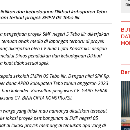
Run Jambi
Depan
Langsung
Pengalihan
R
2026 Jadi
Generasi
Pelatihan
Anggaran
Bu
didikan dan kebudayaan Dikbud kabupaten Tebo
Momentum
Bangsa
Paskibraka,
Jalan
Sa
am terkait proyek SMPN 05 Tebo Ilir.
Promosi
Beri
Simpang
MB
Pariwisata
Semangat
Betung–
SO
BU
Kota Jambi
dan
Pintas
Su
 pengerjaan proyek SMP negeri 5 Tebo Ilir dikerjakan
DAT
Perlengkap
Se
n temuan awak media di lapangan terbaru di proyek
an Latihan
M
MO
Se
ang dikerjakan oleh CV Bina Cipta Konstruksi dengan
B
0 melalui Dinas pendidikan dan kebudayaan Dikbud
Ba
 kuat tidak sesuai spek.
Ber
pala sekolah SMPN 05 Tebo Ilir, Dengan nilai SPK Rp.
ber dana APBD kabupaten Tebo tahun anggaran 2023
 hari kalender. Konsultan pengawas CV. GARIS PERAK
ksana CV. BINA CIPTA KONSTRUKSI.
 warga yang tidak mau namanya dituliskan tersebut
ke lokasi proyek pembangunan di SMP negeri 05
Saat di lokasi proyek memang di temukan apa yang di