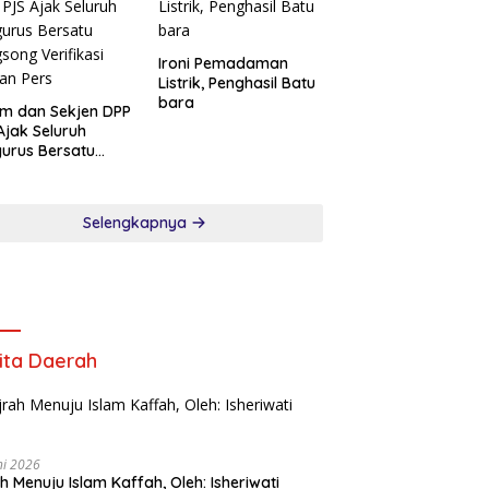
Sementara
Ironi Pemadaman
Listrik, Penghasil Batu
bara
m dan Sekjen DPP
Ajak Seluruh
urus Bersatu
song Verifikasi
an Pers
Selengkapnya
ita Daerah
ni 2026
ah Menuju Islam Kaffah, Oleh: Isheriwati