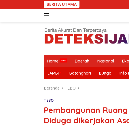
Langsung
BERITA UTAMA
Mazlan Ban
ke
konten
Home
Daerah
Nasional
Ek
JAMBI
Batanghari
Bungo
Info 
Beranda
TEBO
TEBO
Pembangunan Ruang Ke
Diduga dikerjakan As
SPPG
SMSI Terima
Purwodadi
Jawaban