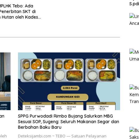
S.pd
MPLHK Tebo: Ada
enerbitan SKT di
 Hutan oleh Kades
muatan
an
SPPG Purwodadi Rimbo Bujang Salurkan MBG
Sesuai SOP, Sugeng: Seluruh Makanan Segar dan
Berbahan Baku Baru
oleh
Deteksijambi.com ~ TEBO — Satuan Pelayanan