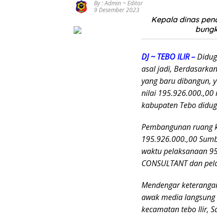
By : Admin ~ Editor
Rimbo
Kejati
9 Desember 2023
Bujang
Jambi Soal
Kepala dinas pen
Salurkan
Kasus Rp2,1
bungk
MBG Sesuai
Miliar PUPR
SOP,
Tebo
Sugeng:
DJ ~ TEBO ILIR –
Diduga
Seluruh
asal jadi, Berdasarka
Makanan
Segar dan
yang baru dibangun, y
Berbahan
nilai 195.926.000.,0
Baku Baru
kabupaten Tebo diduga
Pembangunan ruang ke
195.926.000.,00 Sum
waktu pelaksanaan 95
CONSULTANT dan pela
Mendengar keterangan
awak media langsung 
kecamatan tebo Ilir, 