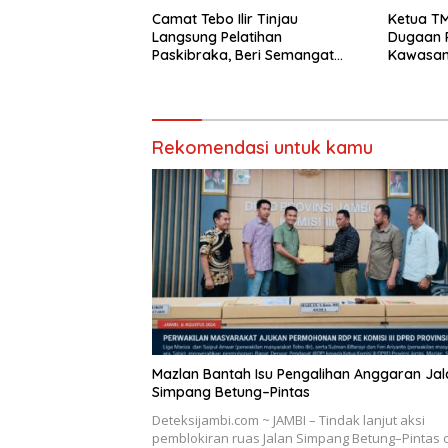
Camat Tebo Ilir Tinjau
Ketua T
Langsung Pelatihan
Dugaan P
Paskibraka, Beri Semangat
Kawasan
dan Perlengkapan Latihan
Bukit Pe
Rekomendasi untuk kamu
Mazlan Bantah Isu Pengalihan Anggaran Jal
Simpang Betung–Pintas
Deteksijambi.com ~ JAMBI – Tindak lanjut aksi
pemblokiran ruas Jalan Simpang Betung–Pintas 