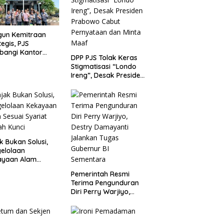
gun Kemitraan
tegis, PJS
bangi Kantor
DPP PJS Tolak Keras
P Merak
Stigmatisasi “Londo
Ireng”, Desak Presiden
Prabowo Cabut
Pernyataan dan Minta
Maaf
k Bukan Solusi,
elolaan
ayaan Alam
ai Syariat adalah
Pemerintah Resmi
i
Terima Pengunduran
Diri Perry Warjiyo,
Destry Damayanti
Jalankan Tugas
Gubernur BI