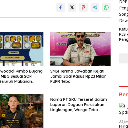
Ketu
PJS 
Peng
Song
Dew
rwodadi Rimbo Bujang
SMSI Terima Jawaban Kejati
 MBG Sesuai SOP,
Jambi Soal Kasus Rp2,1 Miliar
Seluruh Makanan
PUPR Tebo
an Berbahan Baku
Ber
Nama PT SKU Terseret dalam
Laporan Dugaan Perusakan
Lingkungan, Warga Tebo
Desak DLH Turun Tangan
23 Ju
Hijr