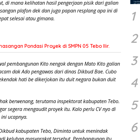
, di mana kelihatan hasil pengerjaan pisik dari galian
angan plafon dek dan juga papan resplang apa ini di
1
epat selesai atau gimana.
2
asangan Pondasi Proyek di SMPN 05 Tebo Ilir.
3
awal pembangunan Kito nengok dengan Mato Kito galian
Macam dak Ado pengawas dari dinas Dikbud Bae. Cubo
4
ekendak hati be dikerjokan itu duit negara bukan duit
5
ihak berwenang, terutama inspektorat kabupaten Tebo.
ar segera mengaudit proyek itu. Kalo perlu CV nyo di
 ini ucapnya.
6
Dikbud kabupaten Tebo, Diminta untuk menindak
jadi keluhan masyarakat tersebut, Pembangunan itu