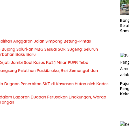
Ban
Stra
Sam
ASD
galihan Anggaran Jalan Simpang Betung–Pintas
Bujang Salurkan MBG Sesuai SOP, Sugeng: Seluruh
rbahan Baku Baru
jati Jambi Soal Kasus Rp2,1 Miliar PUPR Tebo
 Langsung Pelatihan Paskibraka, Beri Semangat dan
Paja
a Dugaan Penerbitan SKT di Kawasan Hutan oleh Kades
Peng
Kek
 dalam Laporan Dugaan Perusakan Lingkungan, Warga
Sesu
 Tangan
Kunc