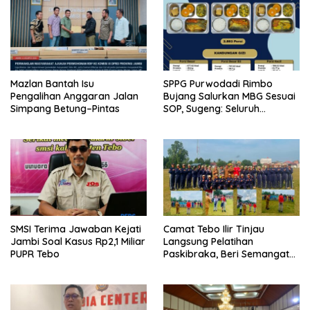
Mazlan Bantah Isu
SPPG Purwodadi Rimbo
Pengalihan Anggaran Jalan
Bujang Salurkan MBG Sesuai
Simpang Betung–Pintas
SOP, Sugeng: Seluruh
Makanan Segar dan
Berbahan Baku Baru
SMSI Terima Jawaban Kejati
Camat Tebo Ilir Tinjau
Jambi Soal Kasus Rp2,1 Miliar
Langsung Pelatihan
PUPR Tebo
Paskibraka, Beri Semangat
dan Perlengkapan Latihan