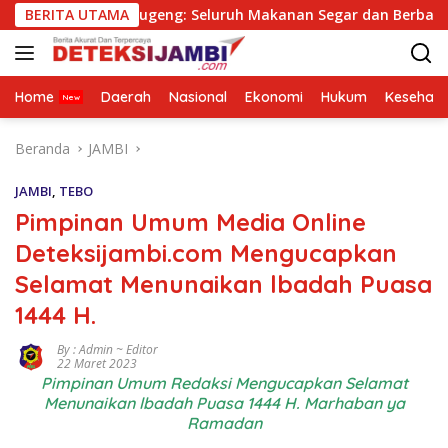
Langsung
 Sugeng: Seluruh Makanan Segar dan Berbahan Baku Baru
BERITA UTAMA
ke
konten
Home
Daerah
Nasional
Ekonomi
Hukum
Kesehata
Beranda
JAMBI
JAMBI
,
TEBO
Pimpinan Umum Media Online
Deteksijambi.com Mengucapkan
Selamat Menunaikan lbadah Puasa
1444 H.
By : Admin ~ Editor
22 Maret 2023
Pimpinan Umum Redaksi Mengucapkan Selamat
Menunaikan lbadah Puasa 1444 H. Marhaban ya
Ramadan