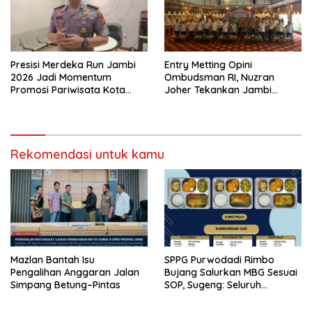
Presisi Merdeka Run Jambi
Entry Metting Opini
2026 Jadi Momentum
Ombudsman RI, Nuzran
Promosi Pariwisata Kota
Joher Tekankan Jambi
Jambi
Pertahankan Kualitas
Pelayanan
Rekomendasi untuk kamu
Mazlan Bantah Isu
SPPG Purwodadi Rimbo
Pengalihan Anggaran Jalan
Bujang Salurkan MBG Sesuai
Simpang Betung–Pintas
SOP, Sugeng: Seluruh
Makanan Segar dan
Berbahan Baku Baru