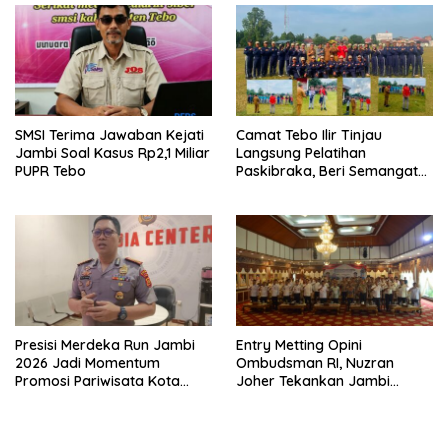
SMSI Terima Jawaban Kejati
Camat Tebo Ilir Tinjau
Jambi Soal Kasus Rp2,1 Miliar
Langsung Pelatihan
PUPR Tebo
Paskibraka, Beri Semangat
dan Perlengkapan Latihan
Presisi Merdeka Run Jambi
Entry Metting Opini
2026 Jadi Momentum
Ombudsman RI, Nuzran
Promosi Pariwisata Kota
Joher Tekankan Jambi
Jambi
Pertahankan Kualitas
Pelayanan