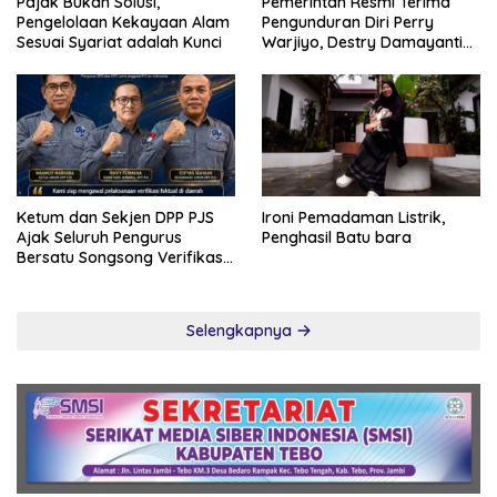
Pajak Bukan Solusi,
Pemerintah Resmi Terima
Pengelolaan Kekayaan Alam
Pengunduran Diri Perry
Sesuai Syariat adalah Kunci
Warjiyo, Destry Damayanti
Jalankan Tugas Gubernur BI
Sementara
Ketum dan Sekjen DPP PJS
Ironi Pemadaman Listrik,
Ajak Seluruh Pengurus
Penghasil Batu bara
Bersatu Songsong Verifikasi
Dewan Pers
Selengkapnya