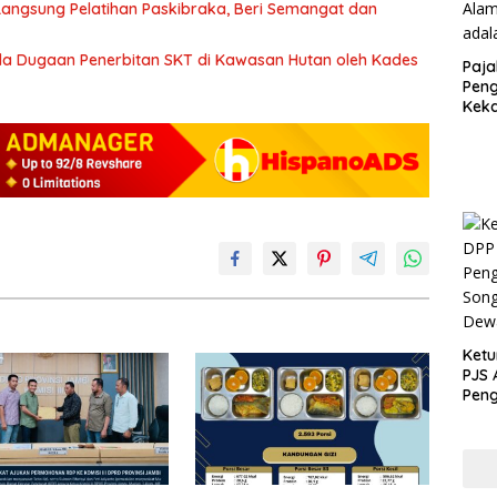
 Langsung Pelatihan Paskibraka, Beri Semangat dan
a Dugaan Penerbitan SKT di Kawasan Hutan oleh Kades
Paja
Peng
Kek
Sesu
Kunc
Ketu
PJS 
Peng
Song
Dew