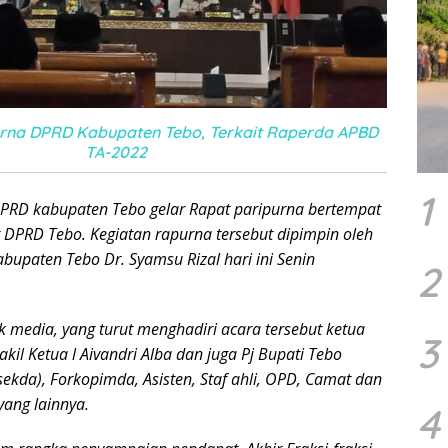
urna DPRD Kabupaten Tebo, Terkait Raperda APBD
TA-2022
1
PRD kabupaten Tebo gelar Rapat paripurna bertempat
 DPRD Tebo. Kegiatan rapurna tersebut dipimpin oleh
abupaten Tebo Dr. Syamsu Rizal hari ini Senin
2
k media, yang turut menghadiri acara tersebut ketua
3
il Ketua l Aivandri Alba dan juga Pj Bupati Tebo
sekda), Forkopimda, Asisten, Staf ahli, OPD, Camat dan
ang lainnya.
4