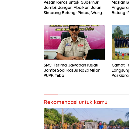
Pesan Keras untuk Gubernur
Mazlan B
Jambi: Jangan Abaikan Jalan
Anggara
Simpang Betung–Pintas, Warga
Betung–P
11 Desa Siap Bergerak
SMSI Terima Jawaban Kejati
Camat Teb
Jambi Soal Kasus Rp2,1 Miliar
Langsung
PUPR Tebo
Paskibra
dan Perl
Rekomendasi untuk kamu