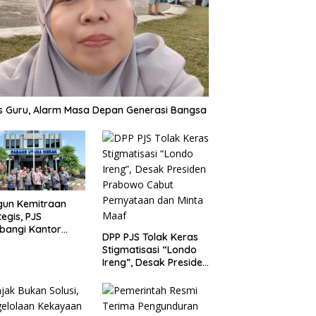
is Guru, Alarm Masa Depan Generasi Bangsa
gun Kemitraan
tegis, PJS
bangi Kantor
DPP PJS Tolak Keras
P Merak
Stigmatisasi “Londo
Ireng”, Desak Presiden
Prabowo Cabut
Pernyataan dan Minta
Maaf