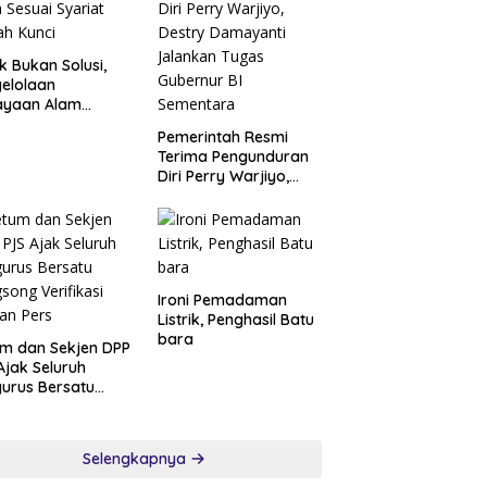
k Bukan Solusi,
elolaan
ayaan Alam
ai Syariat adalah
Pemerintah Resmi
i
Terima Pengunduran
Diri Perry Warjiyo,
Destry Damayanti
Jalankan Tugas
Gubernur BI
Sementara
Ironi Pemadaman
Listrik, Penghasil Batu
bara
m dan Sekjen DPP
Ajak Seluruh
urus Bersatu
song Verifikasi
an Pers
Selengkapnya