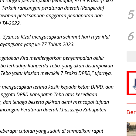
am rangka penyampaian pendapat, Akhir Fraksi-fraksi
Terkait rancangan peraturan daerah (Ranperda)
5
 jawaban pelaksanaan anggaran pendapatan dan
) TA-2022.
6
r. Syamsu Rizal mengucapkan selamat hari raya idul
hayangkara yang ke-77 Tahun 2023.
engatakan Kita mendengarkan penyampaian akhir
Tebo terhadap Ranperda Tebo, yang akan disampaikan
 Tebo yaitu Mazlan mewakili 7 Fraksi DPRD,” ujarnya.
 mengucapkan terima kasih kepada ketua DPRD, dan
 Anggota DPRD kabupaten Tebo atas kesediaan
 dan tenaga beserta pikiran demi mencapai tujuan
ncangan Peraturan daerah khususnya Kabupaten
Ber
eberapa catatan yang sudah di sampaikan rapat