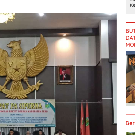
Langsung
Gubernur
Pengalihan
Rimbo
Ke
Pelatihan
Jambi:
Anggaran
Bujang
Ja
Paskibraka,
Jangan
Jalan
Salurkan
Ka
Beri
Abaikan
Simpang
MBG Sesuai
Mi
Semangat
Jalan
Betung–
SOP,
T
BU
dan
Simpang
Pintas
Sugeng:
DAT
Perlengkap
Betung–
Seluruh
an Latihan
Pintas,
Makanan
MO
Warga 11
Segar dan
Desa Siap
Berbahan
Bergerak
Baku Baru
Ber