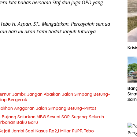
gera kita bahas bersama Staf dan juga OPD yang
ti Tebo H. Aspan, ST,. Mengatakan, Percayalah semua
an hari ini akan kami tindak lanjuti tuturnya.
Kris
Ban
Stra
ernur Jambi: Jangan Abaikan Jalan Simpang Betung–
Sam
Siap Bergerak
ASD
galihan Anggaran Jalan Simpang Betung–Pintas
Bujang Salurkan MBG Sesuai SOP, Sugeng: Seluruh
rbahan Baku Baru
jati Jambi Soal Kasus Rp2,1 Miliar PUPR Tebo