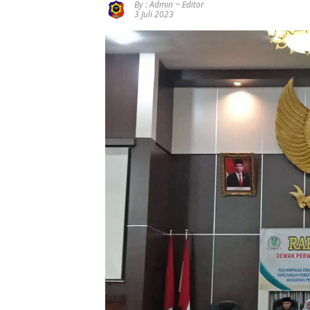
By : Admin ~ Editor
Pengalihan
Rimbo
Kejati
Depan
3 Juli 2023
Anggaran
Bujang
Jambi Soal
Generasi
Jalan
Salurkan
Kasus Rp2,1
Bangsa
Simpang
MBG Sesuai
Miliar PUPR
Betung–
SOP,
Tebo
Pintas
Sugeng:
Seluruh
Makanan
Segar dan
Berbahan
Baku Baru