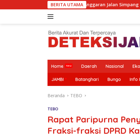
Langsung
 Isu Pengalihan Anggaran Jalan Simpang Betung–Pintas
BERITA UTAMA
ke
konten
Home
Daerah
Nasional
Ek
JAMBI
Batanghari
Bungo
Info 
Beranda
TEBO
TEBO
Rapat Paripurna Pen
Fraksi-fraksi DPRD 
Mazlan
SPPG
SMSI Terima
Krisis Guru,
Bantah Isu
Purwodadi
Jawaban
Alarm Masa