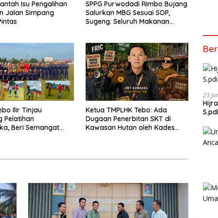
antah Isu Pengalihan
SPPG Purwodadi Rimbo Bujang
n Jalan Simpang
Salurkan MBG Sesuai SOP,
intas
Sugeng: Seluruh Makanan
Segar dan Berbahan Baku
Baru
Ber
23 Ju
Hijr
o Ilir Tinjau
Ketua TMPLHK Tebo: Ada
S.pd
 Pelatihan
Dugaan Penerbitan SKT di
ka, Beri Semangat
Kawasan Hutan oleh Kades
engkapan Latihan
Bukit Pemuatan