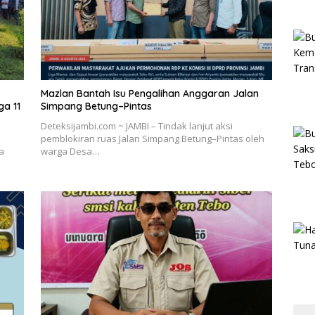
Mazlan Bantah Isu Pengalihan Anggaran Jalan
ga 11
Simpang Betung–Pintas
Deteksijambi.com ~ JAMBI – Tindak lanjut aksi
pemblokiran ruas Jalan Simpang Betung–Pintas oleh
a
warga Desa…