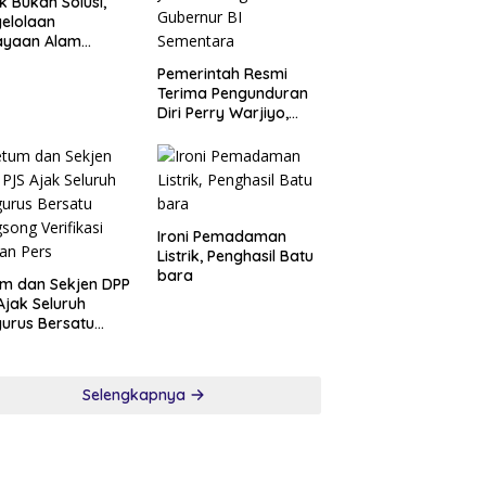
k Bukan Solusi,
elolaan
ayaan Alam
ai Syariat adalah
Pemerintah Resmi
i
Terima Pengunduran
Diri Perry Warjiyo,
Destry Damayanti
Jalankan Tugas
Gubernur BI
Sementara
Ironi Pemadaman
Listrik, Penghasil Batu
bara
m dan Sekjen DPP
Ajak Seluruh
urus Bersatu
song Verifikasi
an Pers
Selengkapnya