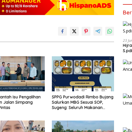
Ber
23 Ju
Hijr
S.pd
antah Isu Pengalihan
SPPG Purwodadi Rimbo Bujang
n Jalan Simpang
Salurkan MBG Sesuai SOP,
intas
Sugeng: Seluruh Makanan
Segar dan Berbahan Baku
Baru