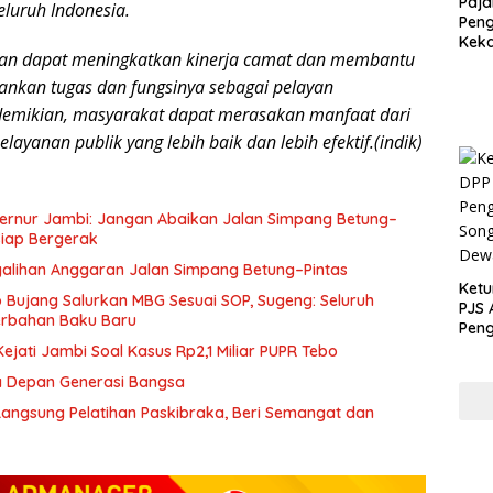
Paja
eluruh Indonesia.
Peng
Kek
pkan dapat meningkatkan kinerja camat dan membantu
Sesu
Kunc
nkan tugas dan fungsinya sebagai pelayan
emikian, masyarakat dapat merasakan manfaat dari
elayanan publik yang lebih baik dan lebih efektif.(indik)
ernur Jambi: Jangan Abaikan Jalan Simpang Betung–
Siap Bergerak
galihan Anggaran Jalan Simpang Betung–Pintas
Ketu
Bujang Salurkan MBG Sesuai SOP, Sugeng: Seluruh
PJS 
rbahan Baku Baru
Peng
Song
jati Jambi Soal Kasus Rp2,1 Miliar PUPR Tebo
Dew
sa Depan Generasi Bangsa
 Langsung Pelatihan Paskibraka, Beri Semangat dan