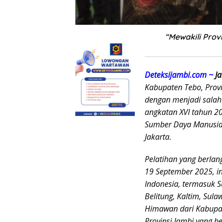
“Mewakili Prov
Deteksijambi.com ~
Ja
Kabupaten Tebo, Prov
dengan menjadi salah 
angkatan XVI tahun 2
Sumber Daya Manusia
Jakarta.
Pelatihan yang berlan
19 September 2025, ini
Indonesia, termasuk S
Belitung, Kaltim, Sul
Himawan dari Kabupat
Provinsi Jambi yang be