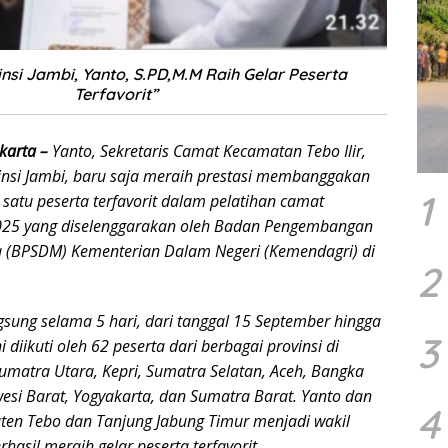
insi Jambi, Yanto, S.PD,M.M Raih Gelar Peserta
Terfavorit”
karta –
Yanto, Sekretaris Camat Kecamatan Tebo Ilir,
insi Jambi, baru saja meraih prestasi membanggakan
1
satu peserta terfavorit dalam pelatihan camat
025 yang diselenggarakan oleh Badan Pengembangan
 (BPSDM) Kementerian Dalam Negeri (Kemendagri) di
2
gsung selama 5 hari, dari tanggal 15 September hingga
3
 diikuti oleh 62 peserta dari berbagai provinsi di
umatra Utara, Kepri, Sumatra Selatan, Aceh, Bangka
awesi Barat, Yogyakarta, dan Sumatra Barat. Yanto dan
4
en Tebo dan Tanjung Jabung Timur menjadi wakil
rhasil meraih gelar peserta terfavorit.