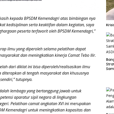
akasih kepada BPSDM Kemendagri atas bimbingan nya
kat kedisiplinan serta keaktifan dalam kegiatan, saya
Kris
ghargaan peserta terfavorit oleh BPSDM Kemendagri,”
rap ilmu yang diperoleh selama pelatihan dapat
masyarakat dan meningkatkan kinerja Camat Tebo Ilir.
Ban
Stra
h dari diklat ini bisa diperoleh/realisasikan ilmu
Sam
a diterapkan di tengah masyarakat dan khususnya
ASD
sendiri,” tutupnya.
alah lembaga yang bertanggung jawab untuk
ensi aparatur sipil negara di lingkungan
geri. Pelatihan camat angkatan XVI ini merupakan
DM Kemendagri untuk meningkatkan kapasitas dan