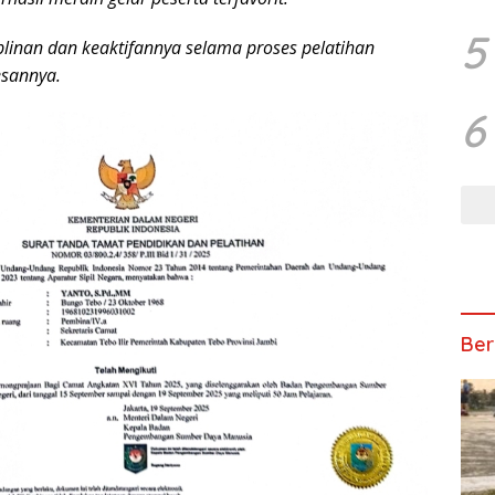
5
plinan dan keaktifannya selama proses pelatihan
esannya.
6
Ber