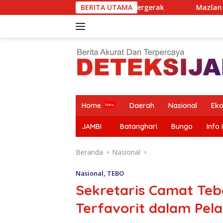
Langsung
11 Desa Siap Bergerak
BERITA UTAMA
Mazlan Bantah Isu Pengalihan 
ke
konten
Home
Daerah
Nasional
Ek
JAMBI
Batanghari
Bungo
Info 
Beranda
Nasional
Nasional
,
TEBO
Sekretaris Camat Tebo
Terfavorit dalam Pel
Mazlan
SPPG
SMSI Terima
Bantah Isu
Purwodadi
Jawaban