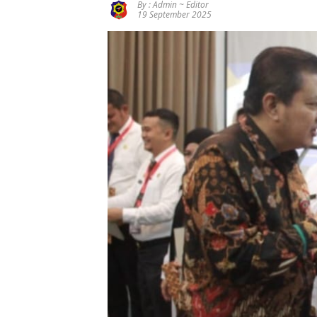
By : Admin ~ Editor
Pengalihan
Rimbo
Kejati
19 September 2025
Anggaran
Bujang
Jambi Soal
Jalan
Salurkan
Kasus Rp2,1
Simpang
MBG Sesuai
Miliar PUPR
Betung–
SOP,
Tebo
Pintas
Sugeng:
Seluruh
Makanan
Segar dan
Berbahan
Baku Baru