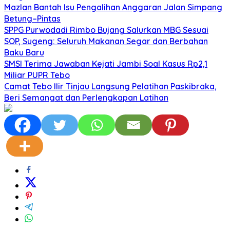
Mazlan Bantah Isu Pengalihan Anggaran Jalan Simpang
Betung–Pintas
SPPG Purwodadi Rimbo Bujang Salurkan MBG Sesuai
SOP, Sugeng: Seluruh Makanan Segar dan Berbahan
Baku Baru
SMSI Terima Jawaban Kejati Jambi Soal Kasus Rp2,1
Miliar PUPR Tebo
Camat Tebo Ilir Tinjau Langsung Pelatihan Paskibraka,
Beri Semangat dan Perlengkapan Latihan