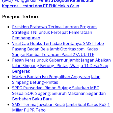
(SAD): Panggil dan Periksa Dugaan Keterlibatan
Koperasi Lestari dan PT PHK Makin Grup
Pos-pos Terbaru
Presiden Prabowo Terima Laporan Program
Strategis TNI untuk Percepat Pemerataan
Pembangunan
Viral Cap Hoaks Terhadap Beritanya, SMSI Tebo
Pasang Badan Bela JambiOtoritas.com, Kades
Sungai Rambai Terancam Pasal 27A UU ITE
Pesan Keras untuk Gubernur Jambi: Jangan Abaikan
Jalan Simpang Betung–Pintas, Warga 11 Desa Siap
Bergerak
Mazlan Bantah Isu Pengalihan Anggaran Jalan
Simpang Betung–Pintas
SPPG Purwodadi Rimbo Bujang Salurkan MBG
Sesuai SOP, Sugeng: Seluruh Makanan Segar dan
Berbahan Baku Baru
SMSI Terima Jawaban Kejati Jambi Soal Kasus Rp2,1
Miliar PUPR Tebo