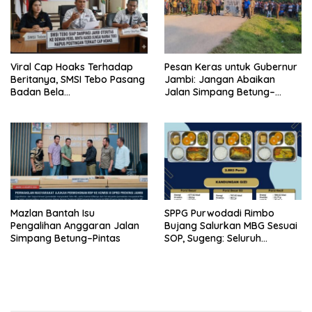
Viral Cap Hoaks Terhadap
Pesan Keras untuk Gubernur
Beritanya, SMSI Tebo Pasang
Jambi: Jangan Abaikan
Badan Bela
Jalan Simpang Betung–
JambiOtoritas.com, Kades
Pintas, Warga 11 Desa Siap
Sungai Rambai Terancam
Bergerak
Pasal 27A UU ITE
Mazlan Bantah Isu
SPPG Purwodadi Rimbo
Pengalihan Anggaran Jalan
Bujang Salurkan MBG Sesuai
Simpang Betung–Pintas
SOP, Sugeng: Seluruh
Makanan Segar dan
Berbahan Baku Baru