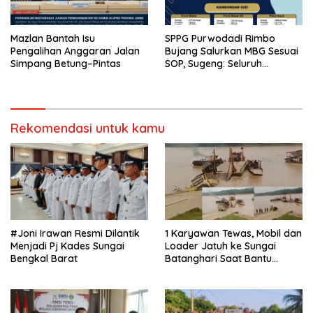
Mazlan Bantah Isu
SPPG Purwodadi Rimbo
Pengalihan Anggaran Jalan
Bujang Salurkan MBG Sesuai
Simpang Betung–Pintas
SOP, Sugeng: Seluruh
Makanan Segar dan
Berbahan Baku Baru
Rekomendasi untuk kamu
#Joni Irawan Resmi Dilantik
1 Karyawan Tewas, Mobil dan
Menjadi Pj Kades Sungai
Loader Jatuh ke Sungai
Bengkal Barat
Batanghari Saat Bantu
Dorong di Ponton PT Makin