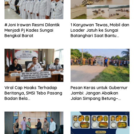
#Joni Irawan Resmi Dilantik
1 Karyawan Tewas, Mobil dan
Menjadi Pj Kades Sungai
Loader Jatuh ke Sungai
Bengkal Barat
Batanghari Saat Bantu
Dorong di Ponton PT Makin
Viral Cap Hoaks Terhadap
Pesan Keras untuk Gubernur
Beritanya, SMSI Tebo Pasang
Jambi: Jangan Abaikan
Badan Bela
Jalan Simpang Betung–
JambiOtoritas.com, Kades
Pintas, Warga 11 Desa Siap
Sungai Rambai Terancam
Bergerak
Pasal 27A UU ITE