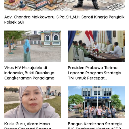
Adv. Chandra Makkawaru, S.Pd.,SH.,M.H. Soroti Kinerja Penyidik
Polsek Suli
Virus HIV Merajalela di
Presiden Prabowo Terima
Indonesia, Bukti Rusaknya
Laporan Program Strategis
Cengkeraman Paradigma
TNI untuk Percepat
Pemerataan Pembangunan
Krisis Guru, Alarm Masa
Bangun Kemitraan Strategis,
Depan Generasi Bangsa
PJS Sambangi Kantor ASDP