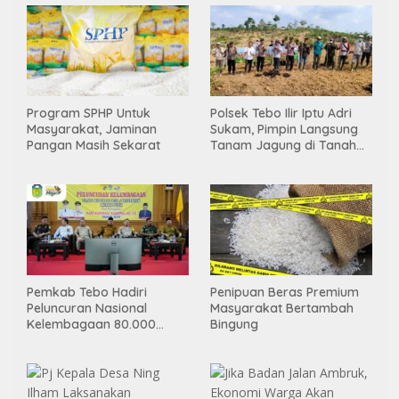
Program SPHP Untuk
Polsek Tebo Ilir Iptu Adri
Masyarakat, Jaminan
Sukam, Pimpin Langsung
Pangan Masih Sekarat
Tanam Jagung di Tanah
Kas Desa, Wujud Sinergitas
Ketahanan Pangan
Pemkab Tebo Hadiri
Penipuan Beras Premium
Peluncuran Nasional
Masyarakat Bertambah
Kelembagaan 80.000
Bingung
Koperasi Desa/Kelurahan
Merah Putih