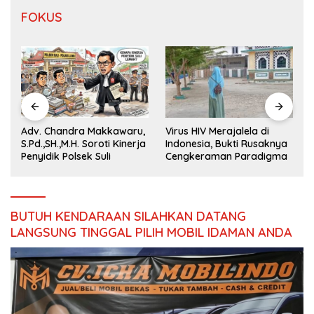
FOKUS
Virus HIV Merajalela di
Adv. Chandra Makkawaru,
Indonesia, Bukti Rusaknya
S.Pd.,SH.,M.H. Soroti Kinerja
Cengkeraman Paradigma
Penyidik Polsek Suli
BUTUH KENDARAAN SILAHKAN DATANG
LANGSUNG TINGGAL PILIH MOBIL IDAMAN ANDA