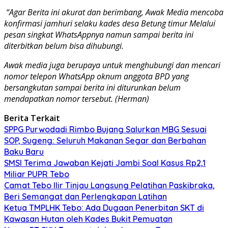
“Agar Berita ini akurat dan berimbang, Awak Media mencoba
konfirmasi jamhuri selaku kades desa Betung timur Melalui
pesan singkat WhatsAppnya namun sampai berita ini
diterbitkan belum bisa dihubungi.
Awak media juga berupaya untuk menghubungi dan mencari
nomor telepon WhatsApp oknum anggota BPD yang
bersangkutan sampai berita ini diturunkan belum
mendapatkan nomor tersebut. (Herman)
Berita Terkait
SPPG Purwodadi Rimbo Bujang Salurkan MBG Sesuai
SOP, Sugeng: Seluruh Makanan Segar dan Berbahan
Baku Baru
SMSI Terima Jawaban Kejati Jambi Soal Kasus Rp2,1
Miliar PUPR Tebo
Camat Tebo Ilir Tinjau Langsung Pelatihan Paskibraka,
Beri Semangat dan Perlengkapan Latihan
Ketua TMPLHK Tebo: Ada Dugaan Penerbitan SKT di
Kawasan Hutan oleh Kades Bukit Pemuatan