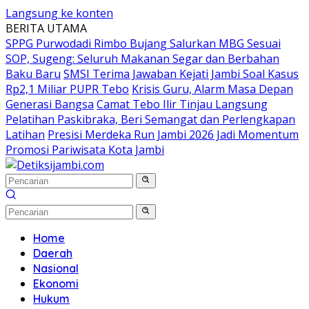
Langsung ke konten
BERITA UTAMA
SPPG Purwodadi Rimbo Bujang Salurkan MBG Sesuai
SOP, Sugeng: Seluruh Makanan Segar dan Berbahan
Baku Baru
SMSI Terima Jawaban Kejati Jambi Soal Kasus
Rp2,1 Miliar PUPR Tebo
Krisis Guru, Alarm Masa Depan
Generasi Bangsa
Camat Tebo Ilir Tinjau Langsung
Pelatihan Paskibraka, Beri Semangat dan Perlengkapan
Latihan
Presisi Merdeka Run Jambi 2026 Jadi Momentum
Promosi Pariwisata Kota Jambi
Home
Daerah
Nasional
Ekonomi
Hukum