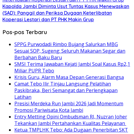
Kapolda Jambi Diminta Usut Tuntas Kasus Menewaskan
(SAD): Panggil dan Periksa Dugaan Keterlibatan
Koperasi Lestari dan PT PHK Makin Grup
Pos-pos Terbaru
SPPG Purwodadi Rimbo Bujang Salurkan MBG
Sesuai SOP, Sugeng: Seluruh Makanan Segar dan
Berbahan Baku Baru
SMSI Terima Jawaban Kejati Jambi Soal Kasus Rp2,1
Miliar PUPR Tebo
Krisis Guru, Alarm Masa Depan Generasi Bangsa
Camat Tebo Ilir Tinjau Langsung Pelatihan
Paskibraka, Beri Semangat dan Perlengkapan
Latihan
Presisi Merdeka Run Jambi 2026 Jadi Momentum
Promosi Pariwisata Kota Jambi
Entry Metting Opini Ombudsman RI, Nuzran Joher
Tekankan Jambi Pertahankan Kualitas Pelayanan
Ketua TMPLHK Tebo: Ada Dugaan Penerbitan SKT