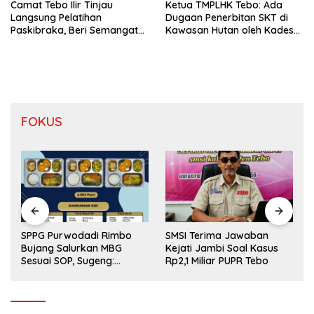
Camat Tebo Ilir Tinjau
Ketua TMPLHK Tebo: Ada
Langsung Pelatihan
Dugaan Penerbitan SKT di
Paskibraka, Beri Semangat
Kawasan Hutan oleh Kades
dan Perlengkapan Latihan
Bukit Pemuatan
FOKUS
SPPG Purwodadi Rimbo
SMSI Terima Jawaban
Bujang Salurkan MBG
Kejati Jambi Soal Kasus
Sesuai SOP, Sugeng:
Rp2,1 Miliar PUPR Tebo
Seluruh Makanan Segar
dan Berbahan Baku Baru