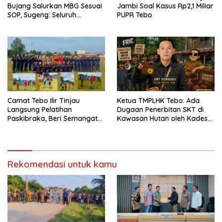
Bujang Salurkan MBG Sesuai
Jambi Soal Kasus Rp2,1 Miliar
SOP, Sugeng: Seluruh
PUPR Tebo
Makanan Segar dan
Berbahan Baku Baru
Camat Tebo Ilir Tinjau
Ketua TMPLHK Tebo: Ada
Langsung Pelatihan
Dugaan Penerbitan SKT di
Paskibraka, Beri Semangat
Kawasan Hutan oleh Kades
dan Perlengkapan Latihan
Bukit Pemuatan
Rekomendasi untuk kamu