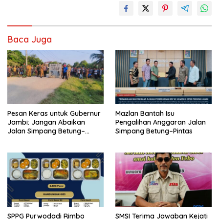
Baca Juga
Pesan Keras untuk Gubernur
Mazlan Bantah Isu
Jambi: Jangan Abaikan
Pengalihan Anggaran Jalan
Jalan Simpang Betung–
Simpang Betung–Pintas
Pintas, Warga 11 Desa Siap
Bergerak
SPPG Purwodadi Rimbo
SMSI Terima Jawaban Kejati