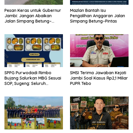
Pesan Keras untuk Gubernur
Mazlan Bantah Isu
Jambi: Jangan Abaikan
Pengalihan Anggaran Jalan
Jalan Simpang Betung–
Simpang Betung–Pintas
Pintas, Warga 11 Desa Siap
Bergerak
SPPG Purwodadi Rimbo
SMSI Terima Jawaban Kejati
Bujang Salurkan MBG Sesuai
Jambi Soal Kasus Rp2,1 Miliar
SOP, Sugeng: Seluruh
PUPR Tebo
Makanan Segar dan
Berbahan Baku Baru