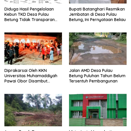
Diduga Hasil Pengelolaan
Bupati Batanghari Resmikan
Kebun TKD Desa Pulau
Jembatan di Desa Pulau
Betung Tidak Transparan
Betung, Ini Pernyataan Beliau
Diminta Inspektorat Untuk
Lakukan Audit
Diprakarsai Oleh KKN
Jalan AMD Desa Pulau
Universitas Muhamaddiyah
Betung Puluhan Tahun Belum
Pawai Obor Disambut
Tersentuh Pembangunan
Antusias Warga Desa Ture