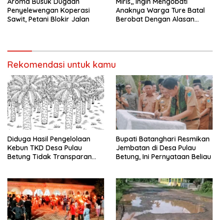
Aroma Busuk Dugaan
Miris,, Ingin Mengobati
Penyelewengan Koperasi
Anaknya Warga Ture Batal
Sawit, Petani Blokir Jalan
Berobat Dengan Alasan
Pelayanan Telah Tutup
Rekomendasi untuk kamu
Diduga Hasil Pengelolaan
Bupati Batanghari Resmikan
Kebun TKD Desa Pulau
Jembatan di Desa Pulau
Betung Tidak Transparan
Betung, Ini Pernyataan Beliau
Diminta Inspektorat Untuk
Lakukan Audit