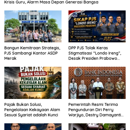
Krisis Guru, Alarm Masa Depan Generasi Bangsa
Bangun Kemitraan Strategis,
DPP PJS Tolak Keras
PJS Sambangi Kantor ASDP
Stigmatisasi “Londo Ireng”,
Merak
Desak Presiden Prabowo
Cabut Pernyataan dan Minta
Maaf
Pajak Bukan Solusi,
Pemerintah Resmi Terima
Pengelolaan Kekayaan Alam
Pengunduran Diri Perry
Sesuai Syariat adalah Kunci
Warjiyo, Destry Damayanti
Jalankan Tugas Gubernur BI
Sementara