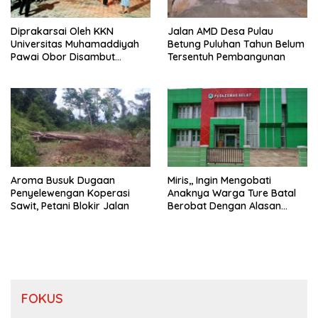
Diprakarsai Oleh KKN
Jalan AMD Desa Pulau
Universitas Muhamaddiyah
Betung Puluhan Tahun Belum
Pawai Obor Disambut
Tersentuh Pembangunan
Antusias Warga Desa Ture
Aroma Busuk Dugaan
Miris,, Ingin Mengobati
Penyelewengan Koperasi
Anaknya Warga Ture Batal
Sawit, Petani Blokir Jalan
Berobat Dengan Alasan
Pelayanan Telah Tutup
FOKUS