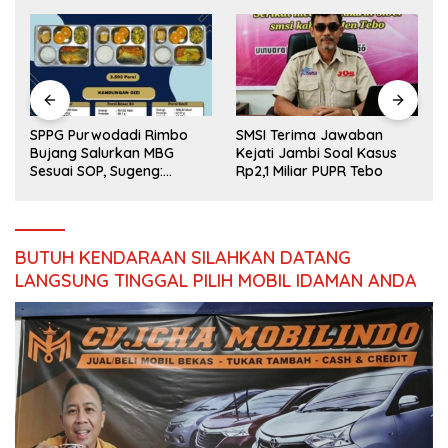
SPPG Purwodadi Rimbo
SMSI Terima Jawaban
Bujang Salurkan MBG
Kejati Jambi Soal Kasus
Sesuai SOP, Sugeng:
Rp2,1 Miliar PUPR Tebo
Seluruh Makanan Segar
dan Berbahan Baku Baru
BUTUH KENDARAAN SILAHKAN DATANG
LANGSUNG TINGGAL PILIH MOBIL IDAMAN ANDA