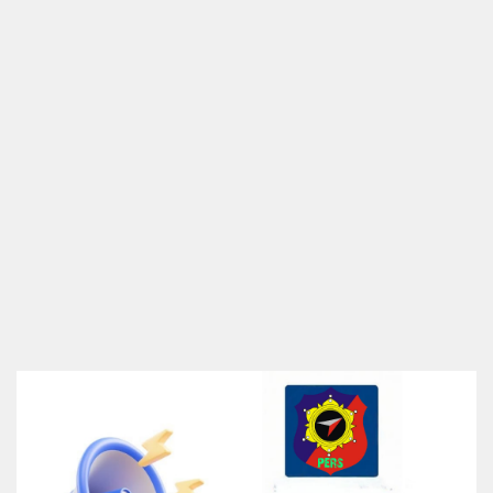
Indeks
Profile
Box Redaksi
Disclaimer
Kode Etik
Privacy Policy
Pedoman media Siber
Kontak Kami