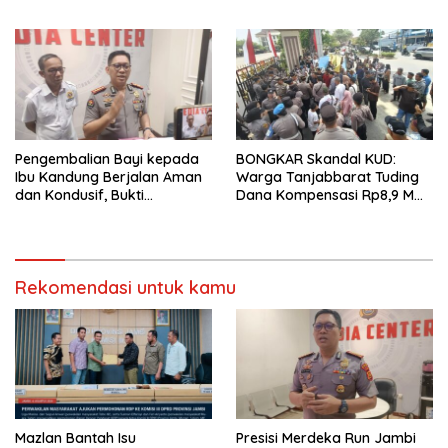
Pertahankan Kualitas
Pers
Pelayanan
Pengembalian Bayi kepada
BONGKAR Skandal KUD:
Ibu Kandung Berjalan Aman
Warga Tanjabbarat Tuding
dan Kondusif, Bukti
Dana Kompensasi Rp8,9 M
Pendekatan Humanis Polda
Dikorupsi
Jambi Bersama Suku Anak
Dalam
Rekomendasi untuk kamu
Mazlan Bantah Isu
Presisi Merdeka Run Jambi