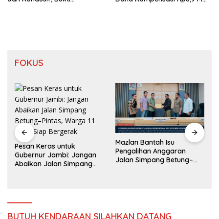
Pendekatan Humanis Polda
Dikorupsi
Jambi Bersama Suku Anak
Dalam
FOKUS
Mazlan Bantah Isu
Pesan Keras untuk
SPP
Pengalihan Anggaran
Gubernur Jambi: Jangan
Buj
Jalan Simpang Betung–
Abaikan Jalan Simpang
Sesu
Pintas
Betung–Pintas, Warga 11
Sel
Desa Siap Bergerak
dan
BUTUH KENDARAAN SILAHKAN DATANG