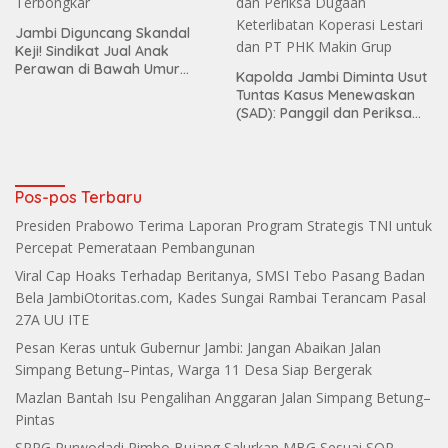
Jambi Diguncang Skandal
Keji! Sindikat Jual Anak
Perawan di Bawah Umur
Kapolda Jambi Diminta Usut
Terbongkar
Tuntas Kasus Menewaskan
(SAD): Panggil dan Periksa
Dugaan Keterlibatan
Koperasi Lestari dan PT PHK
Makin Grup
Pos-pos Terbaru
Presiden Prabowo Terima Laporan Program Strategis TNI untuk
Percepat Pemerataan Pembangunan
Viral Cap Hoaks Terhadap Beritanya, SMSI Tebo Pasang Badan
Bela JambiOtoritas.com, Kades Sungai Rambai Terancam Pasal
27A UU ITE
Pesan Keras untuk Gubernur Jambi: Jangan Abaikan Jalan
Simpang Betung–Pintas, Warga 11 Desa Siap Bergerak
Mazlan Bantah Isu Pengalihan Anggaran Jalan Simpang Betung–
Pintas
SPPG Purwodadi Rimbo Bujang Salurkan MBG Sesuai SOP,