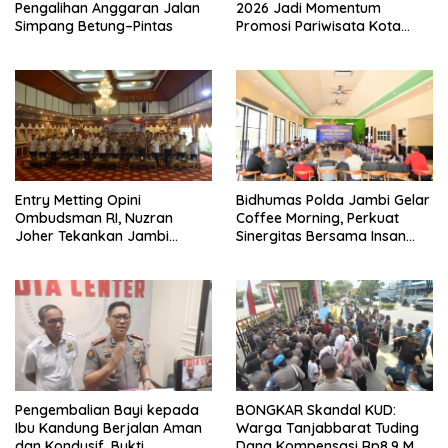
Pengalihan Anggaran Jalan
2026 Jadi Momentum
Simpang Betung–Pintas
Promosi Pariwisata Kota
Jambi
Entry Metting Opini
Bidhumas Polda Jambi Gelar
Ombudsman RI, Nuzran
Coffee Morning, Perkuat
Joher Tekankan Jambi
Sinergitas Bersama Insan
Pertahankan Kualitas
Pers
Pelayanan
Pengembalian Bayi kepada
BONGKAR Skandal KUD:
Ibu Kandung Berjalan Aman
Warga Tanjabbarat Tuding
dan Kondusif, Bukti
Dana Kompensasi Rp8,9 M