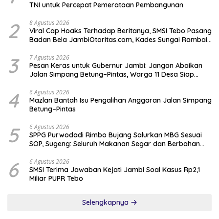
TNI untuk Percepat Pemerataan Pembangunan
2
8 Agustus 2026
Viral Cap Hoaks Terhadap Beritanya, SMSI Tebo Pasang
Badan Bela JambiOtoritas.com, Kades Sungai Rambai
Terancam Pasal 27A UU ITE
3
7 Agustus 2026
Pesan Keras untuk Gubernur Jambi: Jangan Abaikan
Jalan Simpang Betung–Pintas, Warga 11 Desa Siap
Bergerak
4
6 Agustus 2026
Mazlan Bantah Isu Pengalihan Anggaran Jalan Simpang
Betung–Pintas
5
6 Agustus 2026
SPPG Purwodadi Rimbo Bujang Salurkan MBG Sesuai
SOP, Sugeng: Seluruh Makanan Segar dan Berbahan
Baku Baru
6
6 Agustus 2026
SMSI Terima Jawaban Kejati Jambi Soal Kasus Rp2,1
Miliar PUPR Tebo
Selengkapnya