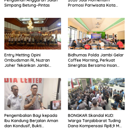
Simpang Betung–Pintas
Promosi Pariwisata Kota
Jambi
Entry Metting Opini
Bidhumas Polda Jambi Gelar
Ombudsman RI, Nuzran
Coffee Morning, Perkuat
Joher Tekankan Jambi
Sinergitas Bersama Insan
Pertahankan Kualitas
Pers
Pelayanan
Pengembalian Bayi kepada
BONGKAR Skandal KUD:
Ibu Kandung Berjalan Aman
Warga Tanjabbarat Tuding
dan Kondusif, Bukti
Dana Kompensasi Rp8,9 M