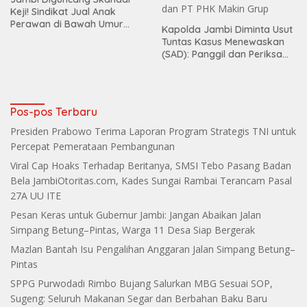
Keji! Sindikat Jual Anak
Perawan di Bawah Umur
Kapolda Jambi Diminta Usut
Terbongkar
Tuntas Kasus Menewaskan
(SAD): Panggil dan Periksa
Dugaan Keterlibatan
Koperasi Lestari dan PT PHK
Makin Grup
Pos-pos Terbaru
Presiden Prabowo Terima Laporan Program Strategis TNI untuk
Percepat Pemerataan Pembangunan
Viral Cap Hoaks Terhadap Beritanya, SMSI Tebo Pasang Badan
Bela JambiOtoritas.com, Kades Sungai Rambai Terancam Pasal
27A UU ITE
Pesan Keras untuk Gubernur Jambi: Jangan Abaikan Jalan
Simpang Betung–Pintas, Warga 11 Desa Siap Bergerak
Mazlan Bantah Isu Pengalihan Anggaran Jalan Simpang Betung–
Pintas
SPPG Purwodadi Rimbo Bujang Salurkan MBG Sesuai SOP,
Sugeng: Seluruh Makanan Segar dan Berbahan Baku Baru