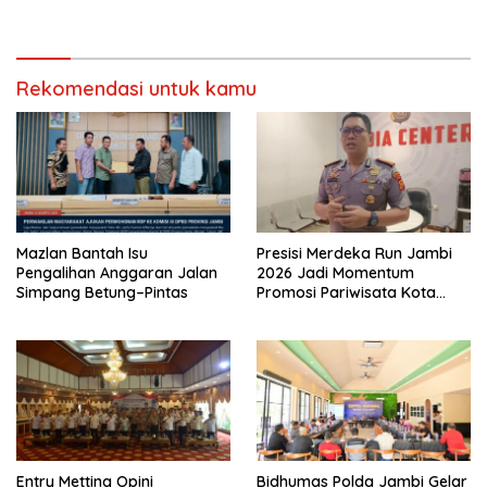
Pendekatan Humanis Polda
Dikorupsi
Jambi Bersama Suku Anak
Dalam
Rekomendasi untuk kamu
Mazlan Bantah Isu
Presisi Merdeka Run Jambi
Pengalihan Anggaran Jalan
2026 Jadi Momentum
Simpang Betung–Pintas
Promosi Pariwisata Kota
Jambi
Entry Metting Opini
Bidhumas Polda Jambi Gelar