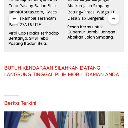
Mazlan Bantah Isu
Pesan Keras untuk
Pengalihan Anggaran
Gubernur Jambi: Jangan
Jalan Simpang Betung–
Abaikan Jalan Simpang
Pintas
Betung–Pintas, Warga 11
Desa Siap Bergerak
s
BUTUH KENDARAAN SILAHKAN DATANG
LANGSUNG TINGGAL PILIH MOBIL IDAMAN ANDA
Berita Terkini