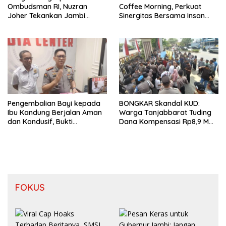
Ombudsman RI, Nuzran
Coffee Morning, Perkuat
Joher Tekankan Jambi
Sinergitas Bersama Insan
Pertahankan Kualitas
Pers
Pelayanan
Pengembalian Bayi kepada
BONGKAR Skandal KUD:
Ibu Kandung Berjalan Aman
Warga Tanjabbarat Tuding
dan Kondusif, Bukti
Dana Kompensasi Rp8,9 M
Pendekatan Humanis Polda
Dikorupsi
Jambi Bersama Suku Anak
Dalam
FOKUS