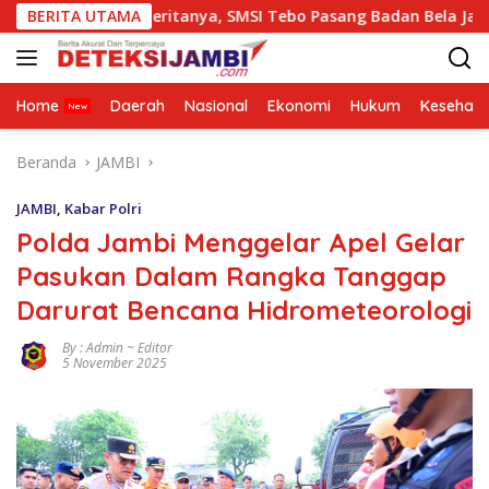
Langsung
 Beritanya, SMSI Tebo Pasang Badan Bela JambiOtoritas.com, 
BERITA UTAMA
ke
konten
Home
Daerah
Nasional
Ekonomi
Hukum
Kesehata
Beranda
JAMBI
JAMBI
,
Kabar Polri
Polda Jambi Menggelar Apel Gelar
Pasukan Dalam Rangka Tanggap
Darurat Bencana Hidrometeorologi
By : Admin ~ Editor
5 November 2025