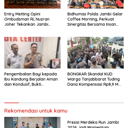
Entry Metting Opini
Bidhumas Polda Jambi Gelar
Ombudsman RI, Nuzran
Coffee Morning, Perkuat
Joher Tekankan Jambi
Sinergitas Bersama Insan
Pertahankan Kualitas
Pers
Pelayanan
Pengembalian Bayi kepada
BONGKAR Skandal KUD:
Ibu Kandung Berjalan Aman
Warga Tanjabbarat Tuding
dan Kondusif, Bukti
Dana Kompensasi Rp8,9 M
Pendekatan Humanis Polda
Dikorupsi
Jambi Bersama Suku Anak
Dalam
Rekomendasi untuk kamu
Presisi Merdeka Run Jambi
2026 Jadi Momentum