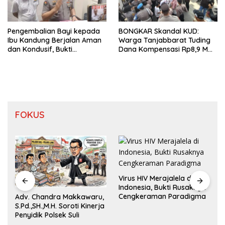
Pengembalian Bayi kepada
BONGKAR Skandal KUD:
Ibu Kandung Berjalan Aman
Warga Tanjabbarat Tuding
dan Kondusif, Bukti
Dana Kompensasi Rp8,9 M
Pendekatan Humanis Polda
Dikorupsi
Jambi Bersama Suku Anak
Dalam
FOKUS
Virus HIV Merajalela di
Indonesia, Bukti Rusaknya
Cengkeraman Paradigma
Adv. Chandra Makkawaru,
S.Pd.,SH.,M.H. Soroti Kinerja
Penyidik Polsek Suli