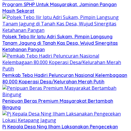
Program SPHP Untuk Masyarakat, Jaminan Pangan
Masih Sekarat
Polsek Tebo Ilir Iptu Adri Sukam, Pimpin Langsung
Tanam Jagung di Tanah Kas Desa, Wujud Sinergitas
Ketahanan Pangan
Pemkab Tebo Hadiri Peluncuran Nasional Kelembagaan
80.000 Koperasi Desa/Kelurahan Merah Putih
Penipuan Beras Premium Masyarakat Bertambah
Bingung
Pj Kepala Desa Ning Ilham Laksanakan Pengecekan