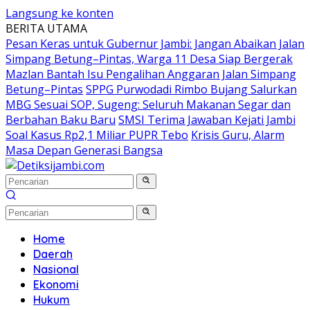
Langsung ke konten
BERITA UTAMA
Pesan Keras untuk Gubernur Jambi: Jangan Abaikan Jalan
Simpang Betung–Pintas, Warga 11 Desa Siap Bergerak
Mazlan Bantah Isu Pengalihan Anggaran Jalan Simpang
Betung–Pintas
SPPG Purwodadi Rimbo Bujang Salurkan
MBG Sesuai SOP, Sugeng: Seluruh Makanan Segar dan
Berbahan Baku Baru
SMSI Terima Jawaban Kejati Jambi
Soal Kasus Rp2,1 Miliar PUPR Tebo
Krisis Guru, Alarm
Masa Depan Generasi Bangsa
Home
Daerah
Nasional
Ekonomi
Hukum