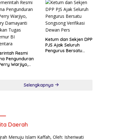
yataan dan Minta
f
Ketum dan Sekjen DPP
PJS Ajak Seluruh
Pengurus Bersatu
rintah Resmi
Songsong Verifikasi
ima Pengunduran
Dewan Pers
 Perry Warjiyo,
ry Damayanti
nkan Tugas
rnur BI
Selengkapnya
entara
ita Daerah