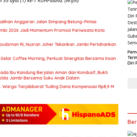
 55 ayat (1) ke-1 KUHPidana. (Arifin)
Pern
Maa
galihan Anggaran Jalan Simpang Betung–Pintas
ambi 2026 Jadi Momentum Promosi Pariwisata Kota
mbudsman RI, Nuzran Joher Tekankan Jambi Pertahankan
Peme
Ter
Gelar Coffee Morning, Perkuat Sinergitas Bersama Insan
Diri
Dest
ada Ibu Kandung Berjalan Aman dan Kondusif, Bukti
Jala
olda Jambi Bersama Suku Anak Dalam
Gube
Sem
 Warga Tanjabbarat Tuding Dana Kompensasi Rp8,9 M
Ber