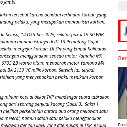
o Jambi
dakan tersebut karena dendam terhadap korban yang
andung pelaku, yang merupakan mantan istri korban.
da Selasa, 14 Oktober 2025, sekitar pukul 19.30 WIB,
diaman mantan istrinya di RT 13 Pematang Gajah.
 pelaku mengejar korban. Di Simpang Empat Kalibatas
rboncengan menggunakan sepeda motor Yamaha MX
Ber
H 6705 ZB warna hitam menabrak motor Yamaha MX
l BA 2139 VC milik korban. Setelah itu, terjadi
kelahian yang menyebabkan pelaku menikam korban
ng minum kopi di dekat TKP mendengar suara tabrakan
ong dari seorang penjual kacang (Saksi 3). Saksi 1
an melihat perkelahian antara dua orang melawan satu
aha melerai, namun salah satu pelaku menggunakan
Pres
n melawan dengan kayu yang ditemukan di TKP. Kedua