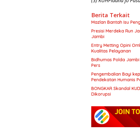
(3) KUHPidana jo Pasal
Berita Terkait
Mazlan Bantah Isu Pen
Presisi Merdeka Run J
Jambi
Entry Metting Opini O
Kualitas Pelayanan
Bidhumas Polda Jambi 
Pers
Pengembalian Bayi kep
Pendekatan Humanis P
BONGKAR Skandal KUD:
Dikorupsi