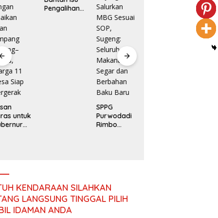
Pengalihan
Teri
Anggaran
Lapo
Jalan
Prog
Simpang
Strat
SMSI Terima
Betung–
TNI u
Jawaban
Pintas
Perc
Kejati
Peme
Jambi Soal
n
Kasus Rp2,1
Pemb
Miliar PUPR
an
Tebo
esan
SPPG
ras untuk
Purwodadi
ubernur
Rimbo
mbi:
Bujang
angan
Salurkan
aikan
MBG Sesuai
lan
SOP,
impang
Sugeng:
tung–
Seluruh
ntas,
Makanan
TUH KENDARAAN SILAHKAN
rga 11
Segar dan
ANG LANGSUNG TINGGAL PILIH
sa Siap
Berbahan
BIL IDAMAN ANDA
ergerak
Baku Baru