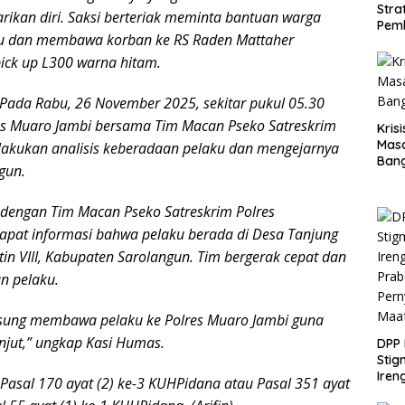
Stra
ikan diri. Saksi berteriak meminta bantuan warga
Pem
ku dan membawa korban ke RS Raden Mattaher
ck up L300 warna hitam.
Pada Rabu, 26 November 2025, sekitar pukul 05.30
es Muaro Jambi bersama Tim Macan Pseko Satreskrim
Kris
Mas
lakukan analisis keberadaan pelaku dan mengejarnya
Ban
gun.
 dengan Tim Macan Pseko Satreskrim Polres
apat informasi bahwa pelaku berada di Desa Tanjung
n VIII, Kabupaten Sarolangun. Tim bergerak cepat dan
n pelaku.
ngsung membawa pelaku ke Polres Muaro Jambi guna
njut,” ungkap Kasi Humas.
DPP 
Stig
Iren
 Pasal 170 ayat (2) ke-3 KUHPidana atau Pasal 351 ayat
Pra