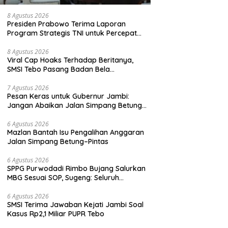
8 Agustus 2026
Presiden Prabowo Terima Laporan
Program Strategis TNI untuk Percepat
Pemerataan Pembangunan
8 Agustus 2026
Viral Cap Hoaks Terhadap Beritanya,
SMSI Tebo Pasang Badan Bela
JambiOtoritas.com, Kades Sungai
Rambai Terancam Pasal 27A UU ITE
7 Agustus 2026
Pesan Keras untuk Gubernur Jambi:
Jangan Abaikan Jalan Simpang Betung–
Pintas, Warga 11 Desa Siap Bergerak
6 Agustus 2026
Mazlan Bantah Isu Pengalihan Anggaran
Jalan Simpang Betung–Pintas
6 Agustus 2026
SPPG Purwodadi Rimbo Bujang Salurkan
MBG Sesuai SOP, Sugeng: Seluruh
Makanan Segar dan Berbahan Baku Baru
6 Agustus 2026
SMSI Terima Jawaban Kejati Jambi Soal
Kasus Rp2,1 Miliar PUPR Tebo