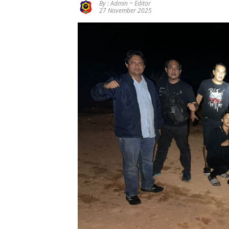
By : Admin ~ Editor
Pengalihan
27 November 2025
Anggaran
Jalan
Simpang
Betung–
Pintas
Pesan
Keras untuk
Gubernur
Viral Cap
Jambi:
Hoaks
Jangan
Terhadap
Abaikan
Beritanya,
Jalan
SMSI Tebo
Simpang
Pasang
Betung–
Badan Bela
Pintas,
JambiOtorit
Warga 11
as.com,
Desa Siap
Kades
Bergerak
Sungai