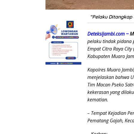
Rambai
Terancam
Pasal 27A
“Pelaku Ditangkap
UU ITE
Deteksijambi.com ~
M
pelaku tindak pidana
Empat Citra Raya City
Kabupaten Muaro Jam
Kapolres Muaro Jambi,
menjelaskan bahwa Un
Tim Macan Pseko Satr
kekerasan yang dila
kematian.
– Tempat Kejadian Per
Pematang Gajah, Keca
– Korban: