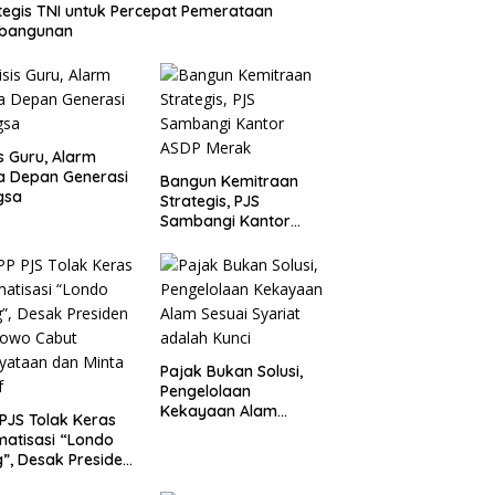
tegis TNI untuk Percepat Pemerataan
bangunan
is Guru, Alarm
a Depan Generasi
Bangun Kemitraan
gsa
Strategis, PJS
Sambangi Kantor
ASDP Merak
Pajak Bukan Solusi,
Pengelolaan
Kekayaan Alam
PJS Tolak Keras
Sesuai Syariat adalah
matisasi “Londo
Kunci
g”, Desak Presiden
bowo Cabut