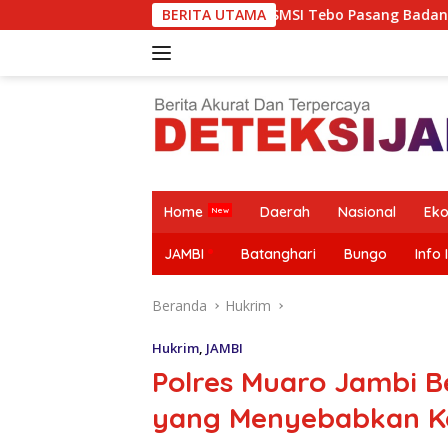
Langsung
p Beritanya, SMSI Tebo Pasang Badan Bela JambiOtoritas.com,
BERITA UTAMA
ke
konten
Home
Daerah
Nasional
Ek
JAMBI
Batanghari
Bungo
Info 
Beranda
Hukrim
Hukrim
,
JAMBI
Polres Muaro Jambi 
yang Menyebabkan Kem
Mazlan
Bantah Isu