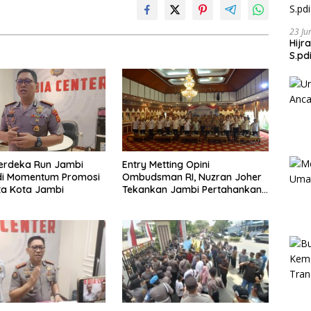
23 Ju
Hijr
S.pd
Merdeka Run Jambi
Entry Metting Opini
di Momentum Promosi
Ombudsman RI, Nuzran Joher
ta Kota Jambi
Tekankan Jambi Pertahankan
Kualitas Pelayanan