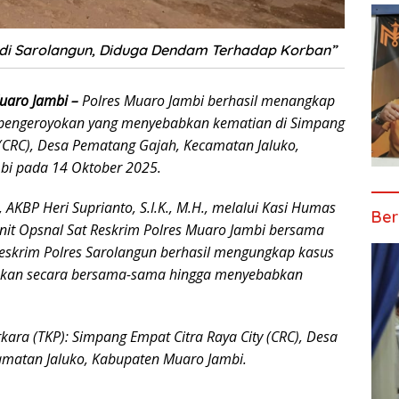
Rambai
Terancam
Pasal 27A
 di Sarolangun, Diduga Dendam Terhadap Korban”
UU ITE
uaro Jambi –
Polres Muaro Jambi berhasil menangkap
 pengeroyokan yang menyebabkan kematian di Simpang
 (CRC), Desa Pematang Gajah, Kecamatan Jaluko,
bi pada 14 Oktober 2025.
 AKBP Heri Suprianto, S.I.K., M.H., melalui Kasi Humas
Ber
it Opsnal Sat Reskrim Polres Muaro Jambi bersama
eskrim Polres Sarolangun berhasil mengungkap kasus
kukan secara bersama-sama hingga menyebabkan
kara (TKP): Simpang Empat Citra Raya City (CRC), Desa
matan Jaluko, Kabupaten Muaro Jambi.