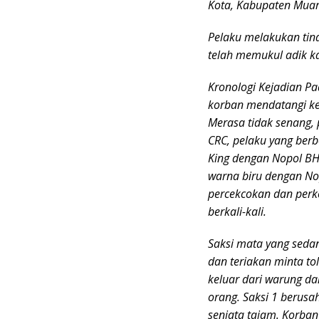
Kota, Kabupaten Muar
Pelaku melakukan tin
telah memukul adik k
Kronologi Kejadian
Pa
korban mendatangi ke
Merasa tidak senang,
CRC, pelaku yang be
King dengan Nopol B
warna biru dengan Nopo
percekcokan dan per
berkali-kali.
Saksi mata yang seda
dan teriakan minta tol
keluar dari warung d
orang. Saksi 1 berus
senjata tajam. Korba