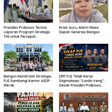
Presiden Prabowo Terima
Krisis Guru, Alarm Masa
Laporan Program Strategis
Depan Generasi Bangsa
TNI untuk Percepat
Pemerataan Pembangunan
Bangun Kemitraan Strategis,
DPP PJS Tolak Keras
PJS Sambangi Kantor ASDP
Stigmatisasi “Londo Ireng”,
Merak
Desak Presiden Prabowo
Cabut Pernyataan dan Minta
Maaf