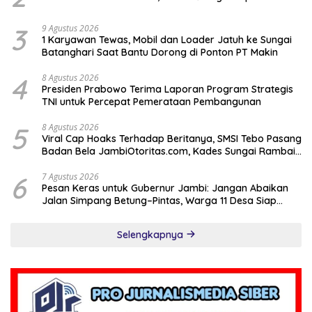
3
9 Agustus 2026
1 Karyawan Tewas, Mobil dan Loader Jatuh ke Sungai
Batanghari Saat Bantu Dorong di Ponton PT Makin
4
8 Agustus 2026
Presiden Prabowo Terima Laporan Program Strategis
TNI untuk Percepat Pemerataan Pembangunan
5
8 Agustus 2026
Viral Cap Hoaks Terhadap Beritanya, SMSI Tebo Pasang
Badan Bela JambiOtoritas.com, Kades Sungai Rambai
Terancam Pasal 27A UU ITE
6
7 Agustus 2026
Pesan Keras untuk Gubernur Jambi: Jangan Abaikan
Jalan Simpang Betung–Pintas, Warga 11 Desa Siap
Bergerak
Selengkapnya