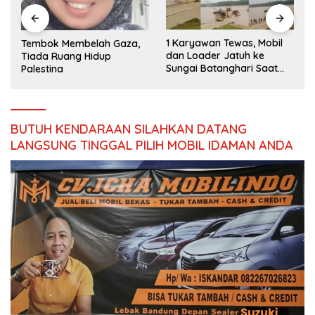
1 Karyawan Tewas, Mobil
Presiden Prabowo Terima
dan Loader Jatuh ke
Laporan Program
Sungai Batanghari Saat
Strategis TNI untuk
Bantu Dorong di Ponton PT
Percepat Pemerataan
Makin
Pembangunan
BUTUH KENDARAAN SILAHKAN DATANG
LANGSUNG TINGGAL PILIH MOBIL IDAMAN ANDA