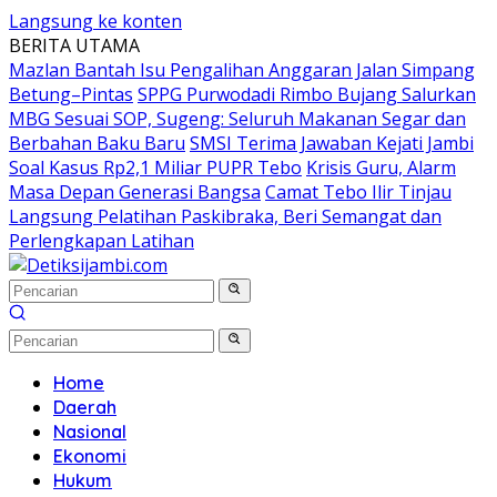
Langsung ke konten
BERITA UTAMA
Mazlan Bantah Isu Pengalihan Anggaran Jalan Simpang
Betung–Pintas
SPPG Purwodadi Rimbo Bujang Salurkan
MBG Sesuai SOP, Sugeng: Seluruh Makanan Segar dan
Berbahan Baku Baru
SMSI Terima Jawaban Kejati Jambi
Soal Kasus Rp2,1 Miliar PUPR Tebo
Krisis Guru, Alarm
Masa Depan Generasi Bangsa
Camat Tebo Ilir Tinjau
Langsung Pelatihan Paskibraka, Beri Semangat dan
Perlengkapan Latihan
Home
Daerah
Nasional
Ekonomi
Hukum