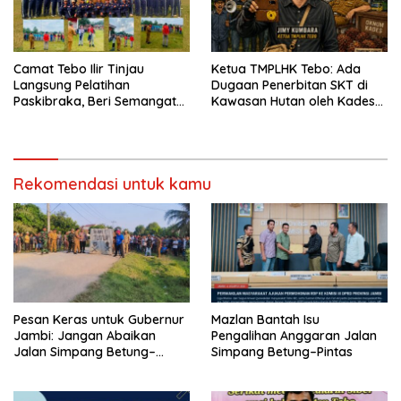
Camat Tebo Ilir Tinjau
Ketua TMPLHK Tebo: Ada
Langsung Pelatihan
Dugaan Penerbitan SKT di
Paskibraka, Beri Semangat
Kawasan Hutan oleh Kades
dan Perlengkapan Latihan
Bukit Pemuatan
Rekomendasi untuk kamu
Pesan Keras untuk Gubernur
Mazlan Bantah Isu
Jambi: Jangan Abaikan
Pengalihan Anggaran Jalan
Jalan Simpang Betung–
Simpang Betung–Pintas
Pintas, Warga 11 Desa Siap
Bergerak