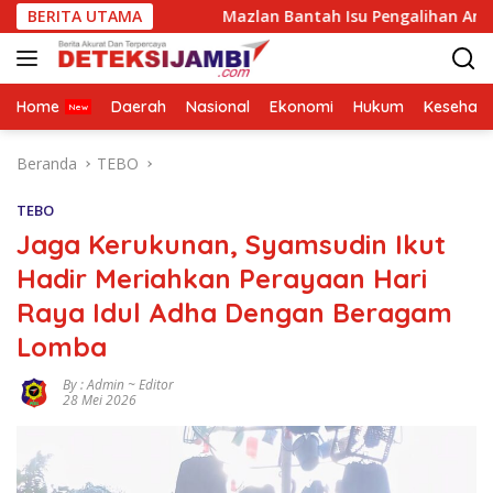
Langsung
rak
BERITA UTAMA
Mazlan Bantah Isu Pengalihan Anggaran Jalan Sim
ke
konten
Home
Daerah
Nasional
Ekonomi
Hukum
Kesehata
Beranda
TEBO
TEBO
Jaga Kerukunan, Syamsudin Ikut
Hadir Meriahkan Perayaan Hari
Raya Idul Adha Dengan Beragam
Lomba
By : Admin ~ Editor
28 Mei 2026