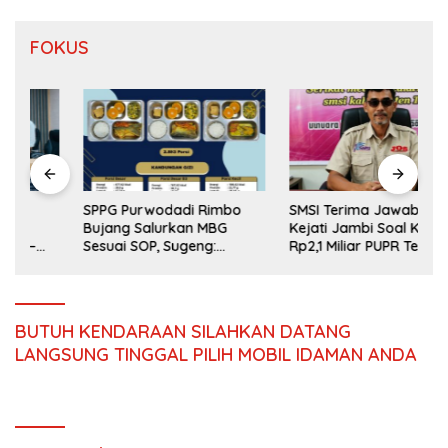
FOKUS
SPPG Purwodadi Rimbo
SMSI Terima Jawaban
Bujang Salurkan MBG
Kejati Jambi Soal Kasus
Sesuai SOP, Sugeng:
Rp2,1 Miliar PUPR Tebo
Seluruh Makanan Segar
dan Berbahan Baku Baru
BUTUH KENDARAAN SILAHKAN DATANG
LANGSUNG TINGGAL PILIH MOBIL IDAMAN ANDA