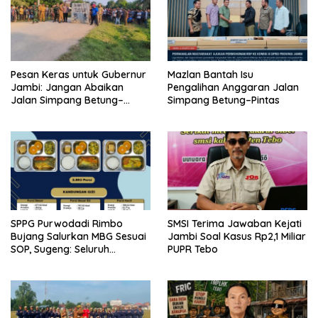
Pesan Keras untuk Gubernur
Mazlan Bantah Isu
Jambi: Jangan Abaikan
Pengalihan Anggaran Jalan
Jalan Simpang Betung–
Simpang Betung–Pintas
Pintas, Warga 11 Desa Siap
Bergerak
SPPG Purwodadi Rimbo
SMSI Terima Jawaban Kejati
Bujang Salurkan MBG Sesuai
Jambi Soal Kasus Rp2,1 Miliar
SOP, Sugeng: Seluruh
PUPR Tebo
Makanan Segar dan
Berbahan Baku Baru