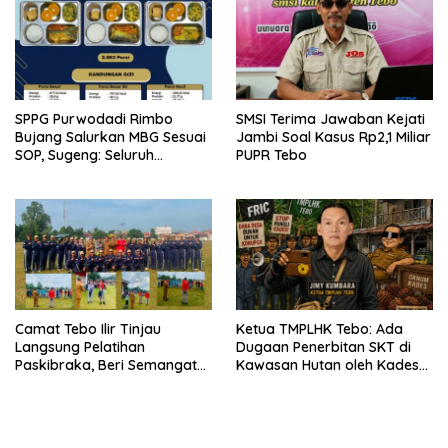
SPPG Purwodadi Rimbo
SMSI Terima Jawaban Kejati
Bujang Salurkan MBG Sesuai
Jambi Soal Kasus Rp2,1 Miliar
SOP, Sugeng: Seluruh
PUPR Tebo
Makanan Segar dan
Berbahan Baku Baru
Camat Tebo Ilir Tinjau
Ketua TMPLHK Tebo: Ada
Langsung Pelatihan
Dugaan Penerbitan SKT di
Paskibraka, Beri Semangat
Kawasan Hutan oleh Kades
dan Perlengkapan Latihan
Bukit Pemuatan