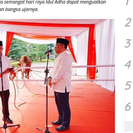
1
 semangat hari raya Idul Adha dapat menguatkan
an bangsa ujarnya.
2
3
4
5
6