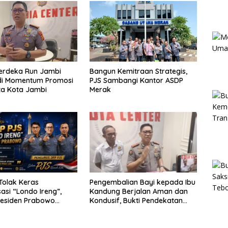
Merdeka Run Jambi
Bangun Kemitraan Strategis,
di Momentum Promosi
PJS Sambangi Kantor ASDP
ta Kota Jambi
Merak
Tolak Keras
Pengembalian Bayi kepada Ibu
sasi “Londo Ireng”,
Kandung Berjalan Aman dan
residen Prabowo
Kondusif, Bukti Pendekatan
rnyataan dan Minta
Humanis Polda Jambi Bersama
Suku Anak Dalam