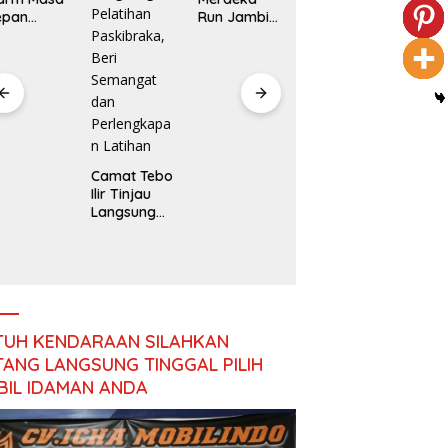
epan
Run Jambi
Pengalihan
nerasi
2026 Jadi
Anggaran
angsa
Momentum
Jalan
Promosi
Simpang
Pariwisata
Betung–
Kota Jambi
Pintas
Camat Tebo
Ilir Tinjau
Langsung
SPPG
Pelatihan
Purw
Paskibraka,
Rimb
Beri
Buja
Semangat
Salu
dan
MBG 
Perlengkap
SOP,
an Latihan
TUH KENDARAAN SILAHKAN
Suge
ANG LANGSUNG TINGGAL PILIH
Selur
Maka
BIL IDAMAN ANDA
Sega
Berb
Baku