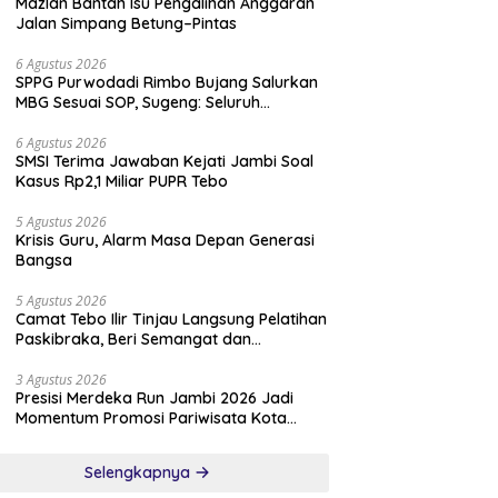
Mazlan Bantah Isu Pengalihan Anggaran
Jalan Simpang Betung–Pintas
6 Agustus 2026
SPPG Purwodadi Rimbo Bujang Salurkan
MBG Sesuai SOP, Sugeng: Seluruh
Makanan Segar dan Berbahan Baku Baru
6 Agustus 2026
SMSI Terima Jawaban Kejati Jambi Soal
Kasus Rp2,1 Miliar PUPR Tebo
5 Agustus 2026
Krisis Guru, Alarm Masa Depan Generasi
Bangsa
5 Agustus 2026
Camat Tebo Ilir Tinjau Langsung Pelatihan
Paskibraka, Beri Semangat dan
Perlengkapan Latihan
3 Agustus 2026
Presisi Merdeka Run Jambi 2026 Jadi
Momentum Promosi Pariwisata Kota
Jambi
Selengkapnya