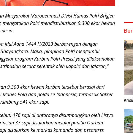
n Masyarakat (Karopenmas) Divisi Humas Polri Brigjen
mengatakan Polri mendistribusikan 9.300 ekor hewan
onesia.
Ber
ya Idul Adha 1444 H/2023 berbarengan dengan
 Bhayangkara. Maka, pimpinan Polri mengambil
gelar program Kurban Polri Presisi yang dilaksanakan
tribusian secara serentak oleh kapolri dan jajaran,”
 9.300 ekor hewan kurban tersebut berasal dari
di Mabes Polri dan polda se-Indonesia, termasuk Satker
Kris
yumbang 541 ekor sapi.
rsebut, 476 sapi di antaranya disumbangkan oleh Listyo
rincian 37 sapi disalurkan melalui panitia Qurban
sapi disalurkan ke markas komando dan pesantren