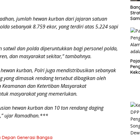
Ban
Stra
adhan, jumlah hewan kurban dari jajaran satuan
Sam
ASD
polda sebanyak 8.759 ekor, yang terdiri atas 5.224 sapi
 satwil dan polda diperuntukkan bagi personel polda,
ren, dan masyarakat sekitar,” tambahnya.
Paja
Peng
n hewan kurban, Polri juga mendistribusikan sebanyak
Kek
g yang dimasak rendang tersebut dibagikan oleh
Sesu
Kunc
 Keamanan dan Ketertiban Masyarakat
ntuk masyarakat yang memerlukan.
busian hewan kurban dan 10 ton rendang daging
i,” ujar Ramadhan.***
sa Depan Generasi Bangsa