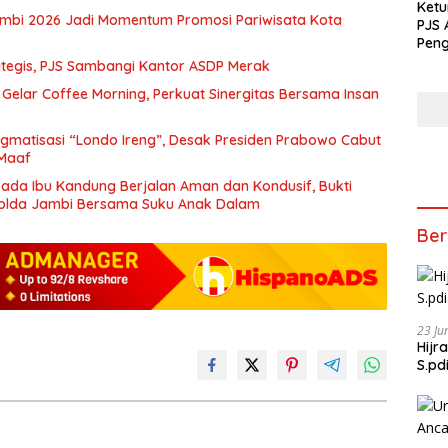
Ketu
ambi 2026 Jadi Momentum Promosi Pariwisata Kota
PJS 
Peng
Song
tegis, PJS Sambangi Kantor ASDP Merak
Dew
Gelar Coffee Morning, Perkuat Sinergitas Bersama Insan
igmatisasi “Londo Ireng”, Desak Presiden Prabowo Cabut
 Maaf
ada Ibu Kandung Berjalan Aman dan Kondusif, Bukti
olda Jambi Bersama Suku Anak Dalam
Ber
23 Ju
Hijr
S.pd