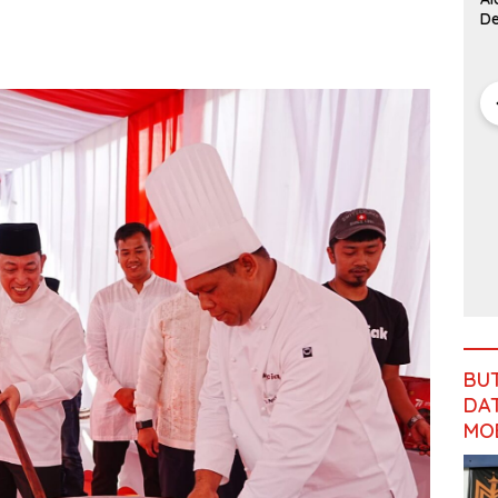
Run Jambi
Pengalihan
D
2026 Jadi
Anggaran
Ge
Momentum
Jalan
B
Promosi
Simpang
SMSI Terima
Pariwisata
Betung–
Jawaban
Kota Jambi
Pintas
Kejati
Jambi Soal
Kasus Rp2,1
Miliar PUPR
Tebo
SPPG
Purwodadi
Rimbo
Bujang
Salurkan
MBG Sesuai
SOP,
BU
Sugeng:
DAT
Seluruh
Makanan
MO
Segar dan
Berbahan
Baku Baru