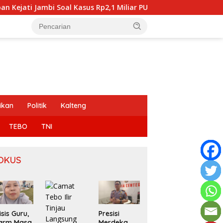
us Rp2,1 Miliar PUPR Tebo
Krisis Guru, Alarm Masa Dep
ikan
Politik
Kalteng
TEBO
TNI
OKUS
isis Guru,
Presisi
Mazlan
larm Masa
Merdeka
Bantah Isu