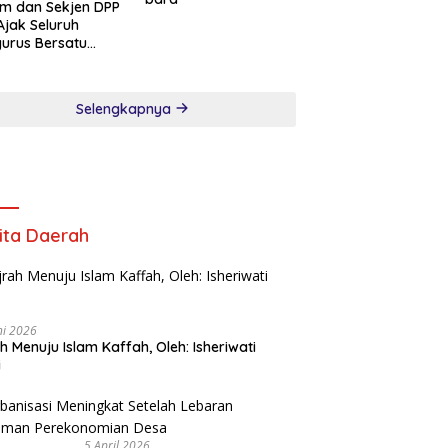
m dan Sekjen DPP
Ajak Seluruh
urus Bersatu
song Verifikasi
an Pers
Selengkapnya
ita Daerah
ni 2026
ah Menuju Islam Kaffah, Oleh: Isheriwati
i
5 April 2026