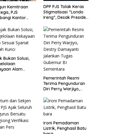
DPP PJS Tolak Keras
gun Kemitraan
Stigmatisasi “Londo
tegis, PJS
Ireng”, Desak Presiden
bangi Kantor
Prabowo Cabut
P Merak
Pernyataan dan Minta
Maaf
k Bukan Solusi,
elolaan
ayaan Alam
ai Syariat adalah
Pemerintah Resmi
i
Terima Pengunduran
Diri Perry Warjiyo,
Destry Damayanti
Jalankan Tugas
Gubernur BI
Sementara
Ironi Pemadaman
Listrik, Penghasil Batu
bara