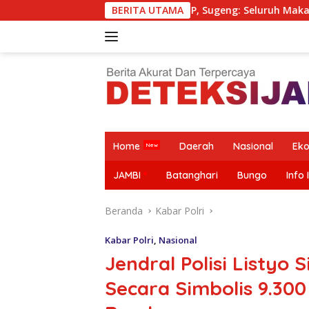
Langsung
MBG Sesuai SOP, Sugeng: Seluruh Makanan Segar dan Berbahan
BERITA UTAMA
ke
konten
Home
Daerah
Nasional
Ek
JAMBI
Batanghari
Bungo
Info 
Beranda
Kabar Polri
Kabar Polri
,
Nasional
Jendral Polisi Listyo
Secara Simbolis 9.30
Krisis Guru,
Alarm Masa