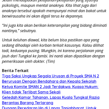
psikologis, maupun mental anaknya. Kita lihat juga dari
anaknya tersebut apakah mempunyai minat dan bakat untuk
berwirausaha ini akan digali terus ke depannya.
“Ini juga kita akan berikan keterampilan yang bidang diminati
nantinya,” sebutnya.
Untuk keluhan diawal, kita belum bisa pastikan apa yang
sedang dihadapi oleh korban terkait kasusnya. Kalau dilihat
tadi, keduanya pusing. Mungkin, ini karena perjalanan yang
jauh dari Tungkal ke Jambi. Ini nanti akan dipastikan dengan
pemeriksaan oleh dokter. (Tim)
Berita Terkait
Tiga Saksi Ungkap Segala Urusan di Proyek SMA N 2
Berurusan Dengan Bendahara dan Kepala Sekolah
Ketua Komite SMAN 2 Jadi Terdakwa, Kuasa Hukum:
Klien tidak Terlibat Sama Sekali
Geledah Kamar Tahanan, Lapas Kuala Tungkal Razia
Berantas Barang Terlarang
Dugaan Peredaran Hp di Lapas Tanjabbarat, Untuk