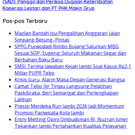
(SAD): Panggil dan Periksa Dugaan Keterlibatan
Koperasi Lestari dan PT PHK Makin Grup
Pos-pos Terbaru
Mazlan Bantah Isu Pengalihan Anggaran Jalan
Simpang Betung–Pintas
SPPG Purwodadi Rimbo Bujang Salurkan MBG
Sesuai SOP, Sugeng: Seluruh Makanan Segar dan
Berbahan Baku Baru
SMSI Terima Jawaban Kejati Jambi Soal Kasus Rp2,1
Miliar PUPR Tebo
Krisis Guru, Alarm Masa Depan Generasi Bangsa
Camat Tebo Ilir Tinjau Langsung Pelatihan
Paskibraka, Beri Semangat dan Perlengkapan
Latihan
Presisi Merdeka Run Jambi 2026 Jadi Momentum
Promosi Pariwisata Kota Jambi
Entry Metting Opini Ombudsman RI, Nuzran Joher
Tekankan Jambi Pertahankan Kualitas Pelayanan