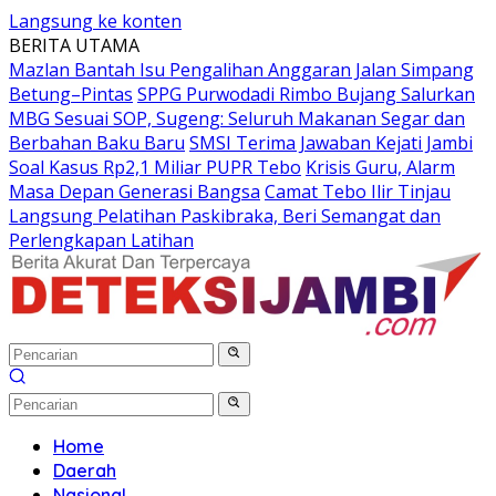
Langsung ke konten
BERITA UTAMA
Mazlan Bantah Isu Pengalihan Anggaran Jalan Simpang
Betung–Pintas
SPPG Purwodadi Rimbo Bujang Salurkan
MBG Sesuai SOP, Sugeng: Seluruh Makanan Segar dan
Berbahan Baku Baru
SMSI Terima Jawaban Kejati Jambi
Soal Kasus Rp2,1 Miliar PUPR Tebo
Krisis Guru, Alarm
Masa Depan Generasi Bangsa
Camat Tebo Ilir Tinjau
Langsung Pelatihan Paskibraka, Beri Semangat dan
Perlengkapan Latihan
Home
Daerah
Nasional