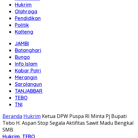
Hukrim
Olahraga
Pendidikan
Politik
Kalteng
JAMBI
Batanghari
Bungo
Info Islam
Kabar Polri
Merangin
Sarolangun
TANJABBAR
TEBO
TNI
Beranda
Hukrim
Ketua DPW Puspa RI Minta Pj Bupati
Tebo H. Aspan Stop Segala Aktifitas Sawit Madu Bengkal
SMB
Hukrim
,
TEBO