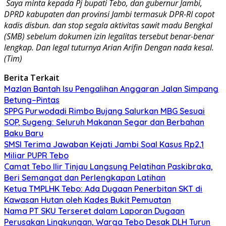
Saya minta kepada Pj bupati Tebo, dan gubernur Jambi,
DPRD kabupaten dan provinsi Jambi termasuk DPR-RI copot
kadis disbun. dan stop segala aktivitas sawit madu Bengkal
(SMB) sebelum dokumen izin legalitas tersebut benar-benar
lengkap. Dan legal tuturnya Arian Arifin Dengan nada kesal.
(Tim)
Berita Terkait
Mazlan Bantah Isu Pengalihan Anggaran Jalan Simpang
Betung–Pintas
SPPG Purwodadi Rimbo Bujang Salurkan MBG Sesuai
SOP, Sugeng: Seluruh Makanan Segar dan Berbahan
Baku Baru
SMSI Terima Jawaban Kejati Jambi Soal Kasus Rp2,1
Miliar PUPR Tebo
Camat Tebo Ilir Tinjau Langsung Pelatihan Paskibraka,
Beri Semangat dan Perlengkapan Latihan
Ketua TMPLHK Tebo: Ada Dugaan Penerbitan SKT di
Kawasan Hutan oleh Kades Bukit Pemuatan
Nama PT SKU Terseret dalam Laporan Dugaan
Perusakan Lingkungan, Warga Tebo Desak DLH Turun