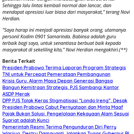
Sehingga lalu lintas kembali normal dan lancar, dan
mendapat apresiasi luar biasa dari masyarakat,” terang Novi
Herdian.
“Saya harap ini menjadi apresiasi banyak orang, utamanya
personil Kodim 0901 Samarinda. Babinsa adalah guru
terbaik bagi saya, untuk senantiasa berbuat baik kepada
masyarakat di sekeliling kita,” Novi Herdian mengakhiri.(**)
Berita Terkait
Presiden Prabowo Terima Laporan Program Strategis
TNI untuk Percepat Pemerataan Pembangunan
Krisis Guru, Alarm Masa Depan Generasi Bangsa
Bangun Kemitraan Strategis, PJS Sambangi Kantor
ASDP Merak
DPP PJS Tolak Keras Stigmatisasi “Londo Ireng”, Desak
Presiden Prabowo Cabut Pernyataan dan Minta Maaf
Pajak Bukan Solusi, Pengelolaan Kekayaan Alam Sesuai
Syariat adalah Kunci
Pemerintah Resmi Terima Pengunduran Diri Perry
Warjiyo, Destry Damayanti Jalankan Tugas Gubernur BI