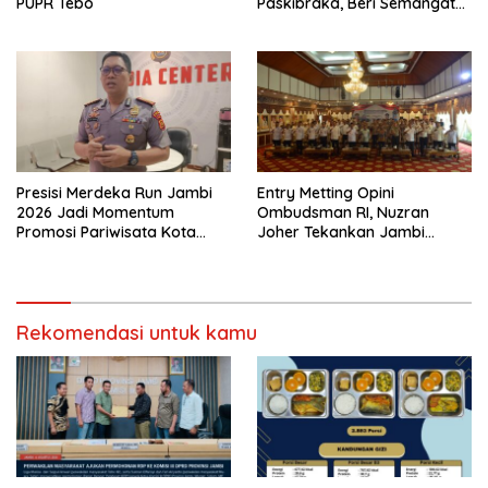
PUPR Tebo
Paskibraka, Beri Semangat
dan Perlengkapan Latihan
Presisi Merdeka Run Jambi
Entry Metting Opini
2026 Jadi Momentum
Ombudsman RI, Nuzran
Promosi Pariwisata Kota
Joher Tekankan Jambi
Jambi
Pertahankan Kualitas
Pelayanan
Rekomendasi untuk kamu