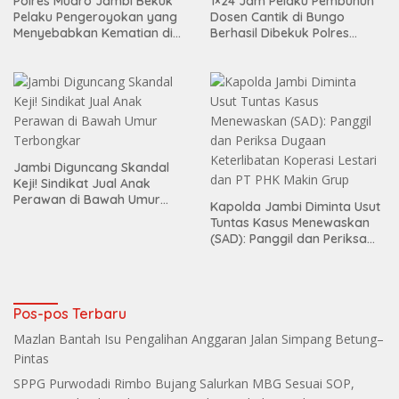
Polres Muaro Jambi Bekuk
1×24 Jam Pelaku Pembunuh
Pelaku Pengeroyokan yang
Dosen Cantik di Bungo
Menyebabkan Kematian di
Berhasil Dibekuk Polres
Citra Raya City
Bungo
Jambi Diguncang Skandal
Keji! Sindikat Jual Anak
Perawan di Bawah Umur
Kapolda Jambi Diminta Usut
Terbongkar
Tuntas Kasus Menewaskan
(SAD): Panggil dan Periksa
Dugaan Keterlibatan
Koperasi Lestari dan PT PHK
Makin Grup
Pos-pos Terbaru
Mazlan Bantah Isu Pengalihan Anggaran Jalan Simpang Betung–
Pintas
SPPG Purwodadi Rimbo Bujang Salurkan MBG Sesuai SOP,