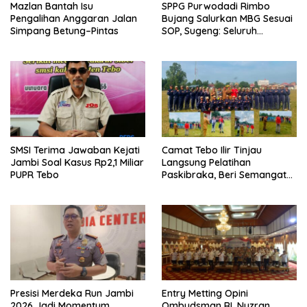
Mazlan Bantah Isu
SPPG Purwodadi Rimbo
Pengalihan Anggaran Jalan
Bujang Salurkan MBG Sesuai
Simpang Betung–Pintas
SOP, Sugeng: Seluruh
Makanan Segar dan
Berbahan Baku Baru
SMSI Terima Jawaban Kejati
Camat Tebo Ilir Tinjau
Jambi Soal Kasus Rp2,1 Miliar
Langsung Pelatihan
PUPR Tebo
Paskibraka, Beri Semangat
dan Perlengkapan Latihan
Presisi Merdeka Run Jambi
Entry Metting Opini
2026 Jadi Momentum
Ombudsman RI, Nuzran