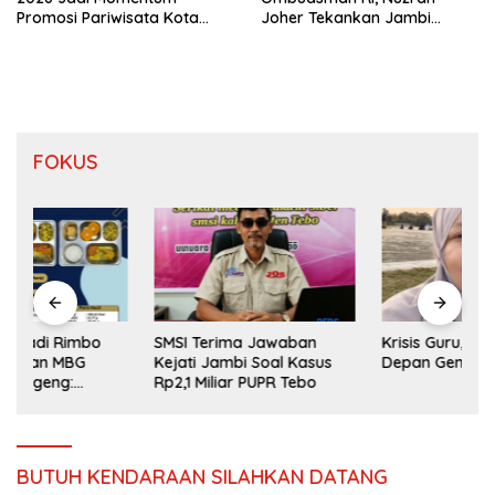
Promosi Pariwisata Kota
Joher Tekankan Jambi
Jambi
Pertahankan Kualitas
Pelayanan
FOKUS
SMSI Terima Jawaban
Krisis Guru, Alarm Masa
Kejati Jambi Soal Kasus
Depan Generasi Bangsa
Rp2,1 Miliar PUPR Tebo
BUTUH KENDARAAN SILAHKAN DATANG