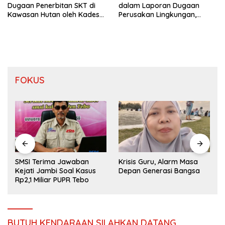
Dugaan Penerbitan SKT di
dalam Laporan Dugaan
Kawasan Hutan oleh Kades
Perusakan Lingkungan,
Bukit Pemuatan
Warga Tebo Desak DLH
Turun Tangan
FOKUS
SMSI Terima Jawaban
Krisis Guru, Alarm Masa
Kejati Jambi Soal Kasus
Depan Generasi Bangsa
Rp2,1 Miliar PUPR Tebo
BUTUH KENDARAAN SILAHKAN DATANG