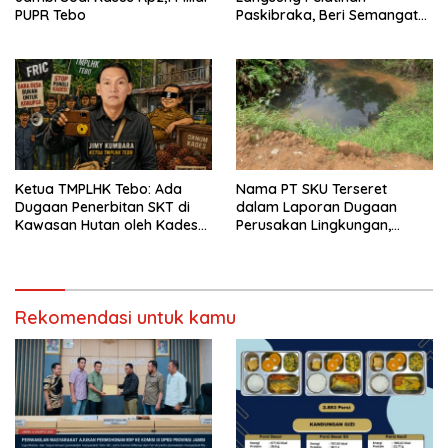
PUPR Tebo
Paskibraka, Beri Semangat
dan Perlengkapan Latihan
Ketua TMPLHK Tebo: Ada
Nama PT SKU Terseret
Dugaan Penerbitan SKT di
dalam Laporan Dugaan
Kawasan Hutan oleh Kades
Perusakan Lingkungan,
Bukit Pemuatan
Warga Tebo Desak DLH
Turun Tangan
Rekomendasi untuk kamu