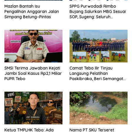
Mazlan Bantah Isu
SPPG Purwodadi Rimbo
Pengalihan Anggaran Jalan
Bujang Salurkan MBG Sesuai
Simpang Betung–Pintas
SOP, Sugeng: Seluruh
Makanan Segar dan
Berbahan Baku Baru
SMSI Terima Jawaban Kejati
Camat Tebo Ilir Tinjau
Jambi Soal Kasus Rp2,1 Miliar
Langsung Pelatihan
PUPR Tebo
Paskibraka, Beri Semangat
dan Perlengkapan Latihan
Ketua TMPLHK Tebo: Ada
Nama PT SKU Terseret