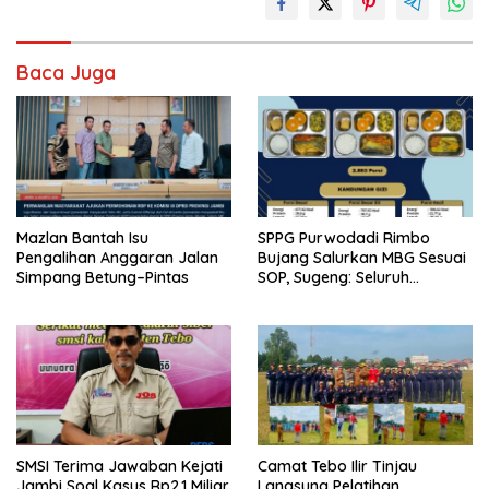
Baca Juga
Mazlan Bantah Isu
SPPG Purwodadi Rimbo
Pengalihan Anggaran Jalan
Bujang Salurkan MBG Sesuai
Simpang Betung–Pintas
SOP, Sugeng: Seluruh
Makanan Segar dan
Berbahan Baku Baru
SMSI Terima Jawaban Kejati
Camat Tebo Ilir Tinjau
Jambi Soal Kasus Rp2,1 Miliar
Langsung Pelatihan