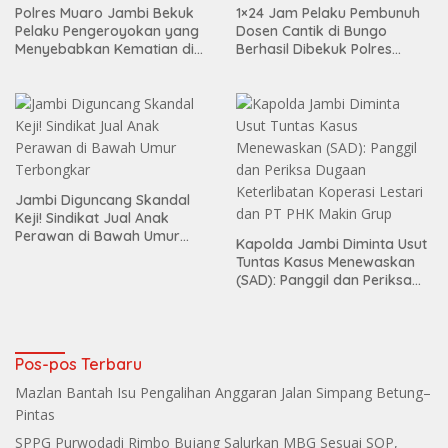
Polres Muaro Jambi Bekuk
1×24 Jam Pelaku Pembunuh
Pelaku Pengeroyokan yang
Dosen Cantik di Bungo
Menyebabkan Kematian di
Berhasil Dibekuk Polres
Citra Raya City
Bungo
Jambi Diguncang Skandal
Keji! Sindikat Jual Anak
Perawan di Bawah Umur
Kapolda Jambi Diminta Usut
Terbongkar
Tuntas Kasus Menewaskan
(SAD): Panggil dan Periksa
Dugaan Keterlibatan
Koperasi Lestari dan PT PHK
Makin Grup
Pos-pos Terbaru
Mazlan Bantah Isu Pengalihan Anggaran Jalan Simpang Betung–
Pintas
SPPG Purwodadi Rimbo Bujang Salurkan MBG Sesuai SOP,