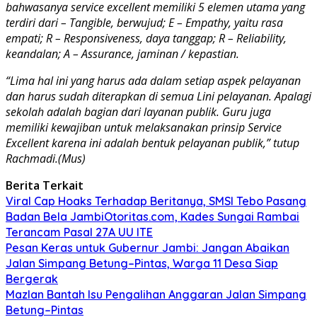
bahwasanya service excellent memiliki 5 elemen utama yang
terdiri dari – Tangible, berwujud; E – Empathy, yaitu rasa
empati; R – Responsiveness, daya tanggap; R – Reliability,
keandalan; A – Assurance, jaminan / kepastian.
“Lima hal ini yang harus ada dalam setiap aspek pelayanan
dan harus sudah diterapkan di semua Lini pelayanan. Apalagi
sekolah adalah bagian dari layanan publik. Guru juga
memiliki kewajiban untuk melaksanakan prinsip Service
Excellent karena ini adalah bentuk pelayanan publik,” tutup
Rachmadi.(Mus)
Berita Terkait
Viral Cap Hoaks Terhadap Beritanya, SMSI Tebo Pasang
Badan Bela JambiOtoritas.com, Kades Sungai Rambai
Terancam Pasal 27A UU ITE
Pesan Keras untuk Gubernur Jambi: Jangan Abaikan
Jalan Simpang Betung–Pintas, Warga 11 Desa Siap
Bergerak
Mazlan Bantah Isu Pengalihan Anggaran Jalan Simpang
Betung–Pintas