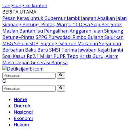
Langsung ke konten
BERITA UTAMA
Pesan Keras untuk Gubernur Jambi: Jangan Abaikan Jalan
Simpang Betung–Pintas, Warga 11 Desa Siap Bergerak
Mazlan Bantah Isu Pengalihan Anggaran Jalan Simpang
Betung–Pintas
SPPG Purwodadi Rimbo Bujang Salurkan
MBG Sesuai SOP, Sugeng: Seluruh Makanan Segar dan
Berbahan Baku Baru
SMSI Terima Jawaban Kejati Jambi
Soal Kasus Rp2,1 Miliar PUPR Tebo
Krisis Guru, Alarm
Masa Depan Generasi Bangsa
Home
Daerah
Nasional
Ekonomi
Hukum