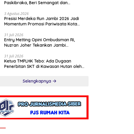
Paskibraka, Beri Semangat dan
Perlengkapan Latihan
3 Agustus 2026
Presisi Merdeka Run Jambi 2026 Jadi
Momentum Promosi Pariwisata Kota
Jambi
31 Juli 2026
Entry Metting Opini Ombudsman RI,
Nuzran Joher Tekankan Jambi
Pertahankan Kualitas Pelayanan
31 Juli 2026
Ketua TMPLHK Tebo: Ada Dugaan
Penerbitan SKT di Kawasan Hutan oleh
Kades Bukit Pemuatan
Selengkapnya