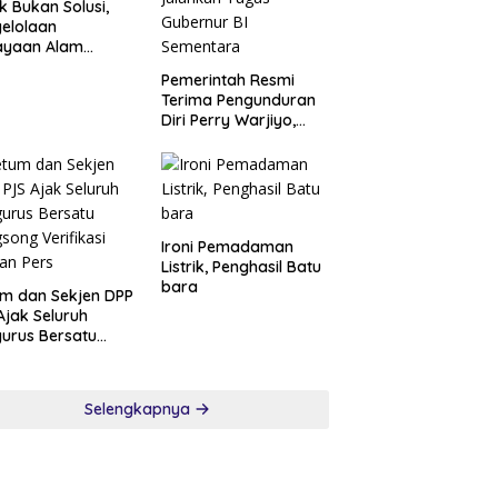
k Bukan Solusi,
elolaan
ayaan Alam
ai Syariat adalah
Pemerintah Resmi
i
Terima Pengunduran
Diri Perry Warjiyo,
Destry Damayanti
Jalankan Tugas
Gubernur BI
Sementara
Ironi Pemadaman
Listrik, Penghasil Batu
bara
m dan Sekjen DPP
Ajak Seluruh
urus Bersatu
song Verifikasi
an Pers
Selengkapnya