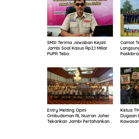
SMSI Terima Jawaban Kejati
Camat Teb
Jambi Soal Kasus Rp2,1 Miliar
Langsung
PUPR Tebo
Paskibra
dan Perl
Ketua T
Entry Metting Opini
Dugaan P
Ombudsman RI, Nuzran Joher
Kawasan
Tekankan Jambi Pertahankan
Bukit Pe
Kualitas Pelayanan