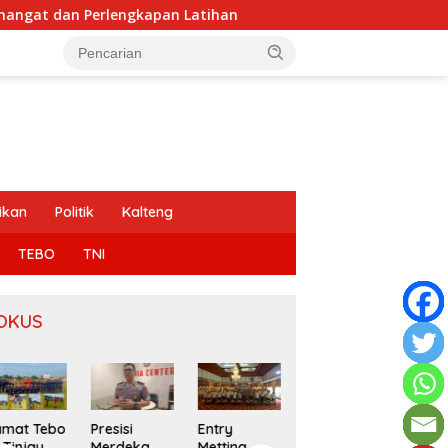
an Latihan
Presisi Merdeka Run Jambi 2026 Jadi Mome
ikan
Politik
Kalteng
TEBO
TNI
OKUS
Ketua
esisi
Entry
SMSI Terima
TMPLHK
erdeka
Metting
Jawaban