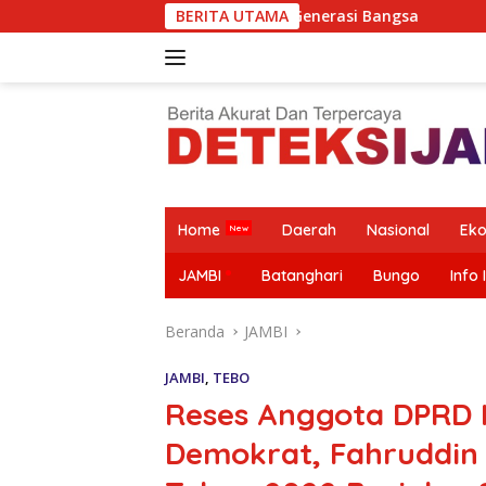
Langsung
arm Masa Depan Generasi Bangsa
BERITA UTAMA
Camat Tebo Ilir Tinja
ke
konten
Home
Daerah
Nasional
Ek
JAMBI
Batanghari
Bungo
Info 
Beranda
JAMBI
JAMBI
,
TEBO
Reses Anggota DPRD 
Demokrat, Fahruddin A
Camat Tebo
Presisi
Entry
Ilir Tinjau
Merdeka
Metting