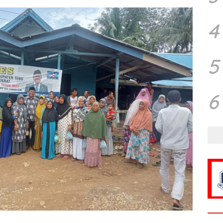
4
5
6