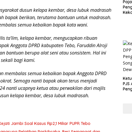
Paja
Peng
asyarakat dusun kelapa kembar, desa lubuk madrasah
Kek
lah bapak berikan, terutama bantuan untuk madrasah.
Sesu
Kunc
embalas semua kebaikan bapak kata wani.
lis ta’lim, kelapa kembar, mengucapkan ribuan
apak Anggota DPRD kabupaten Tebo, Faruddin Alroji
 bantuan berupa alat seni atau sonsistem. Hal ini
sekali bagi kami.
an membalas semua kebaikan bapak Anggota DPRD
Ketu
mokrat. Semoga nanti bapak akan terus menjadi
PJS 
4 nanti ucapnya ketua atau perwakilan dari majlis
Peng
Song
dusun kelapa kembar, desa lubuk madrasah.
Dew
jati Jambi Soal Kasus Rp2,1 Miliar PUPR Tebo
 Langsung Pelatihan Paskibraka, Beri Semangat dan