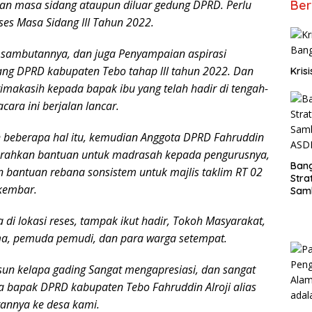
Ber
tan masa sidang ataupun diluar gedung DPRD. Perlu
eses Masa Sidang III Tahun 2022.
sambutannya, dan juga Penyampaian aspirasi
ng DPRD kabupaten Tebo tahap lll tahun 2022. Dan
Kris
makasih kepada bapak ibu yang telah hadir di tengah-
acara ini berjalan lancar.
 beberapa hal itu, kemudian Anggota DPRD Fahruddin
yerahkan bantuan untuk madrasah kepada pengurusnya,
Ban
 bantuan rebana sonsistem untuk majlis taklim RT 02
Stra
kembar.
Sam
ASD
di lokasi reses, tampak ikut hadir, Tokoh Masyarakat,
a, pemuda pemudi, dan para warga setempat.
un kelapa gading Sangat mengapresiasi, dan sangat
a bapak DPRD kabupaten Tebo Fahruddin Alroji alias
ngannya ke desa kami.