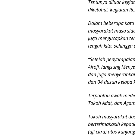
Tentunya diluar kegia
diketahui, kegiatan R
Dalam beberapa kata 
masyarakat masa sida
juga mengucapkan teri
tengah kita, sehingga 
“Setelah penyampaian
Alroji, langsung Men
dan juga menyerahkan
dan 04 dusun kelapa 
Terpantau awak media 
Tokoh Adat, dan Agam
Tokoh masyarakat dus
berterimakasih kepad
(aji citra) atas kunju