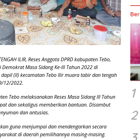
Ber
TENGAH ILIR, Reses Anggota DPRD kabupaten Tebo,
si Demokrat Masa Sidang Ke-lll Tahun 2022 di
 dapil (ll) kecamatan Tebo Ilir muara tabir dan tengah
(09/12/2022.
1
en Tebo melaksanakan Reses Masa Sidang III Tahun
pat dan sekaligus memberikan bantuan. Disambut
2
enyuman dan antusias.
kukan guna menjumpai dan mendengarkan secara
3
syarakat di daerah pemilihannya masing-masing.