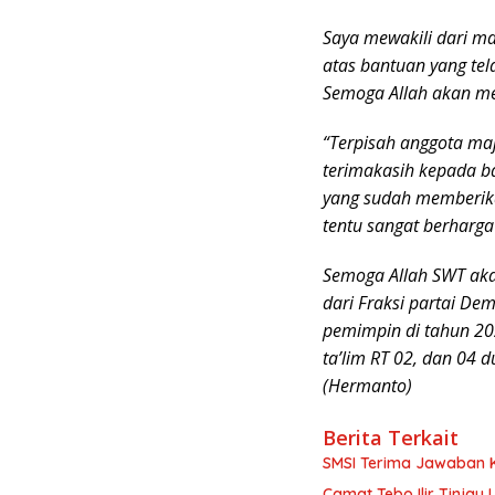
Saya mewakili dari m
atas bantuan yang te
Semoga Allah akan m
“Terpisah anggota maj
terimakasih kepada b
yang sudah memberikan
tentu sangat berharga 
Semoga Allah SWT ak
dari Fraksi partai De
pemimpin di tahun 202
ta’lim RT 02, dan 04 
(Hermanto)
Berita Terkait
SMSI Terima Jawaban Ke
Camat Tebo Ilir Tinjau