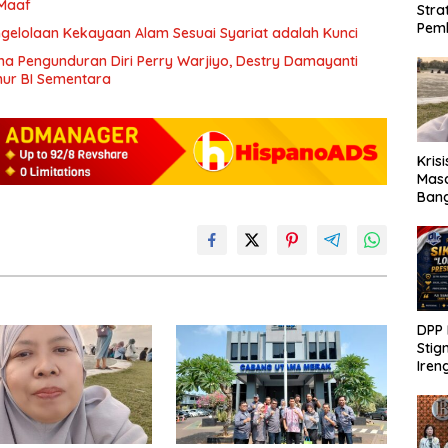
 Maaf
Stra
Pem
ngelolaan Kekayaan Alam Sesuai Syariat adalah Kunci
ma Pengunduran Diri Perry Warjiyo, Destry Damayanti
ur BI Sementara
Kris
Mas
Ban
DPP 
Stig
Iren
Pra
Pern
Maa