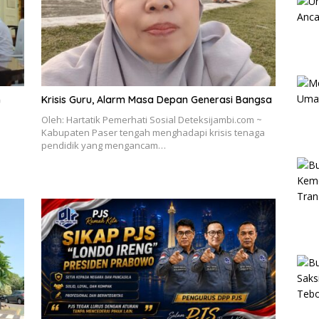
m
Krisis Guru, Alarm Masa Depan Generasi Bangsa
Oleh: Hartatik Pemerhati Sosial Deteksijambi.com ~
Kabupaten Paser tengah menghadapi krisis tenaga
pendidik yang mengancam…