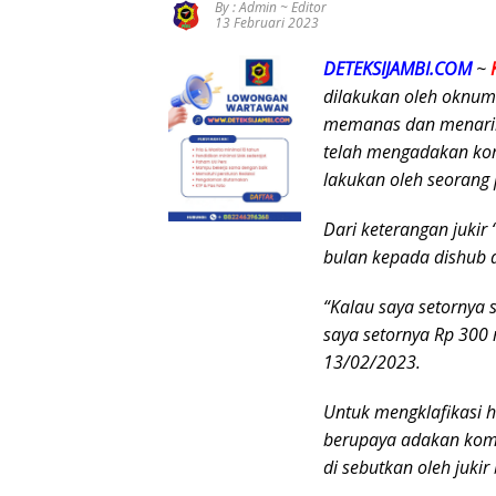
By : Admin ~ Editor
13 Februari 2023
DETEKSIJAMBI.COM
~
dilakukan oleh oknum
Mazlan
memanas dan menarik p
Bantah Isu
telah mengadakan kom
Pengalihan
lakukan oleh seorang 
Anggaran
Jalan
Simpang
Dari keterangan jukir
Betung–
Pesan
SPPG
bulan kepada dishub 
Pintas
Keras untuk
Purwodadi
Gubernur
Rimbo
Viral Cap
Jambi:
Bujang
“Kalau saya setornya s
Hoaks
Jangan
Salurkan
Terhadap
saya setornya Rp 300 r
Abaikan
MBG Sesuai
Beritanya,
13/02/2023.
Jalan
SOP,
SMSI Tebo
Simpang
Sugeng:
Pasang
Betung–
Seluruh
Untuk mengklafikasi ha
Badan Bela
Pintas,
Makanan
JambiOtorit
berupaya adakan komf
Warga 11
Segar dan
as.com,
Desa Siap
Berbahan
di sebutkan oleh juki
Kades
Bergerak
Baku Baru
Sungai