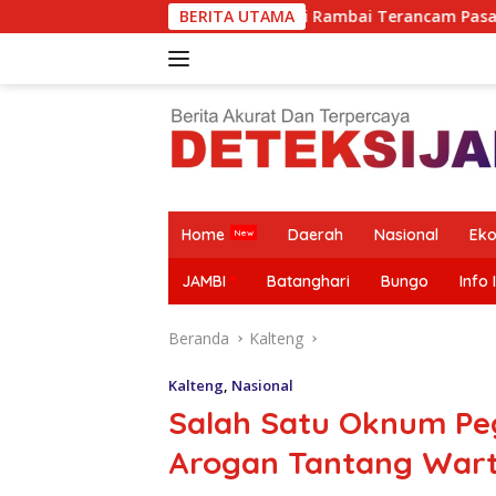
Langsung
m, Kades Sungai Rambai Terancam Pasal 27A UU ITE
BERITA UTAMA
Pes
ke
konten
Home
Daerah
Nasional
Ek
JAMBI
Batanghari
Bungo
Info 
Beranda
Kalteng
Kalteng
,
Nasional
Salah Satu Oknum Pe
Arogan Tantang Wart