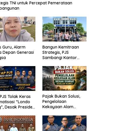
tegis TNI untuk Percepat Pemerataan
bangunan
is Guru, Alarm
Bangun Kemitraan
a Depan Generasi
Strategis, PJS
gsa
Sambangi Kantor
ASDP Merak
Pajak Bukan Solusi,
PJS Tolak Keras
Pengelolaan
matisasi “Londo
Kekayaan Alam
g”, Desak Presiden
Sesuai Syariat adalah
bowo Cabut
Kunci
yataan dan Minta
f