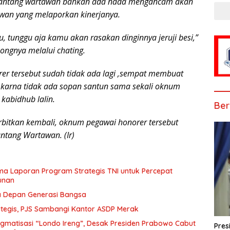
nantang wartawan bahkan ada nada mengancam akan
an yang melaporkan kinerjanya.
, tunggu aja kamu akan rasakan dinginnya jeruji besi,”
ngnya melalui chating.
r tersebut sudah tidak ada lagi ,sempat membuat
. karna tidak ada sopan santun sama sekali oknum
 kabidhub lalin.
Ber
terbitkan kembali, oknum pegawai honorer tersebut
tang Wartawan. (Ir)
ma Laporan Program Strategis TNI untuk Percepat
unan
sa Depan Generasi Bangsa
tegis, PJS Sambangi Kantor ASDP Merak
igmatisasi “Londo Ireng”, Desak Presiden Prabowo Cabut
Pres