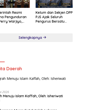
rintah Resmi
Ketum dan Sekjen DPP
ima Pengunduran
PJS Ajak Seluruh
 Perry Warjiyo,
Pengurus Bersatu
ry Damayanti
Songsong Verifikasi
nkan Tugas
Dewan Pers
rnur BI
Selengkapnya
entara
ita Daerah
ni 2026
ah Menuju Islam Kaffah, Oleh: Isheriwati
i