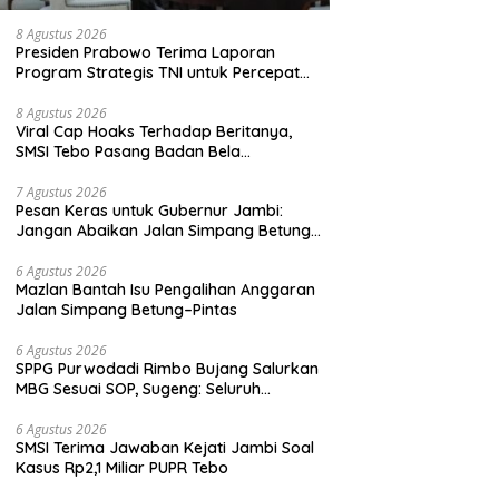
8 Agustus 2026
Presiden Prabowo Terima Laporan
Program Strategis TNI untuk Percepat
Pemerataan Pembangunan
8 Agustus 2026
Viral Cap Hoaks Terhadap Beritanya,
SMSI Tebo Pasang Badan Bela
JambiOtoritas.com, Kades Sungai
Rambai Terancam Pasal 27A UU ITE
7 Agustus 2026
Pesan Keras untuk Gubernur Jambi:
Jangan Abaikan Jalan Simpang Betung–
Pintas, Warga 11 Desa Siap Bergerak
6 Agustus 2026
Mazlan Bantah Isu Pengalihan Anggaran
Jalan Simpang Betung–Pintas
6 Agustus 2026
SPPG Purwodadi Rimbo Bujang Salurkan
MBG Sesuai SOP, Sugeng: Seluruh
Makanan Segar dan Berbahan Baku Baru
6 Agustus 2026
SMSI Terima Jawaban Kejati Jambi Soal
Kasus Rp2,1 Miliar PUPR Tebo