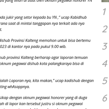
pa yang telah di buat oleh oknum pegawai honorer YN
1
 ada jukir yang setor kepada bu YN ,” ucap Kabidhub
rana saat di mintai tanggapan nya terkait ada nya
2
t.
dishub Provinsi Kalteng memohon untuk bisa bertemu
3
2023 di kantor nya pada pukul 9.00 wib.
hub provinsi Kalteng berharap agar laporan temuan
4
 oknum pegawai dishub kota palangkaraya bisa di
5
ajalah Laporan nya, kita makan,” ucap kadishub dengan
ting whAsappnya.
6
ikap dengan oknum pegawai honorer yang di duga
elah di lapor kan tersebut justru si oknum pegawai