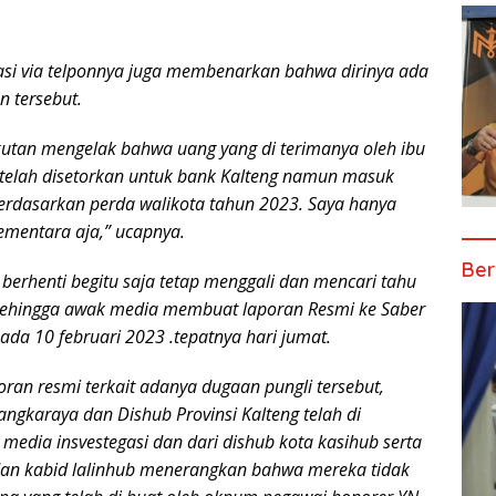
Rambai
Terancam
Pasal 27A
masi via telponnya juga membenarkan bahwa dirinya ada
UU ITE
n tersebut.
tan mengelak bahwa uang yang di terimanya oleh ibu
 telah disetorkan untuk bank Kalteng namun masuk
rdasarkan perda walikota tahun 2023. Saya hanya
ementara aja,” ucapnya.
Ber
berhenti begitu saja tetap menggali dan mencari tahu
sehingga awak media membuat laporan Resmi ke Saber
pada 10 februari 2023 .tepatnya hari jumat.
an resmi terkait adanya dugaan pungli tersebut,
angkaraya dan Dishub Provinsi Kalteng telah di
media insvestegasi dan dari dishub kota kasihub serta
an kabid lalinhub menerangkan bahwa mereka tidak