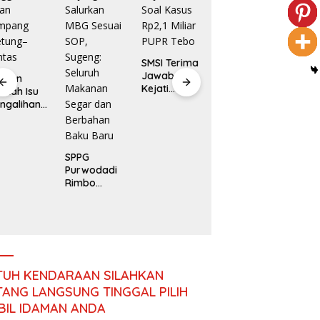
Terima
Laporan
Program
Strategis
SMSI Terima
TNI untuk
Jawaban
Percepat
zlan
Kejati
Pemerataa
ntah Isu
Jambi Soal
n
ngalihan
Kasus Rp2,1
Pembangun
nggaran
Miliar PUPR
an
lan
Tebo
impang
tung–
SPPG
ntas
Purwodadi
Rimbo
Viral
Bujang
Hoak
Salurkan
Terh
MBG Sesuai
Berit
SOP,
SMSI
Sugeng:
Pasa
Seluruh
Bada
Makanan
TUH KENDARAAN SILAHKAN
Jamb
Segar dan
ANG LANGSUNG TINGGAL PILIH
as.c
Berbahan
Kade
BIL IDAMAN ANDA
Baku Baru
Sung