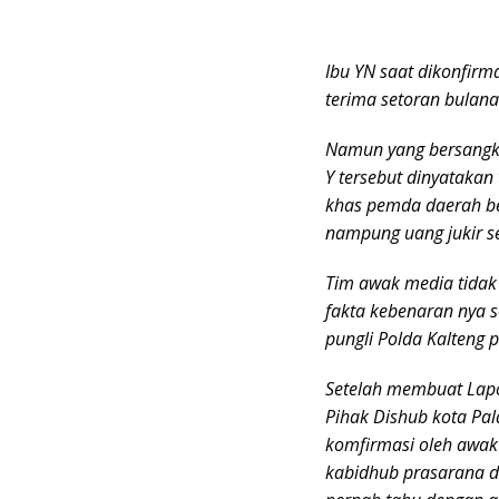
Rambai
Terancam
Pasal 27A
Ibu YN saat dikonfir
UU ITE
terima setoran bulana
Namun yang bersangku
Y tersebut dinyatakan
khas pemda daerah be
nampung uang jukir s
Tim awak media tidak 
fakta kebenaran nya 
pungli Polda Kalteng 
Setelah membuat Lapor
Pihak Dishub kota Pal
komfirmasi oleh awak 
kabidhub prasarana d