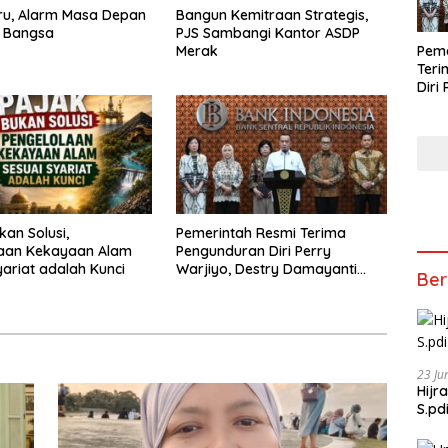
uru, Alarm Masa Depan
Bangun Kemitraan Strategis,
i Bangsa
PJS Sambangi Kantor ASDP
Peme
Merak
Ter
Diri
Dest
Jala
Gube
Sem
kan Solusi,
Pemerintah Resmi Terima
laan Kekayaan Alam
Pengunduran Diri Perry
yariat adalah Kunci
Warjiyo, Destry Damayanti
Ber
Jalankan Tugas Gubernur BI
Sementara
23 Ju
Hijr
S.pd