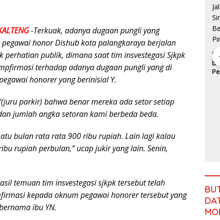
Terima
Laporan
Program
KALTENG
-Terkuak, adanya dugaan pungli yang
Strategis
 pegawai honor Dishub kota palangkaraya berjalan
SMSI Terima
TNI untuk
Jawaban
Percepat
erhatian publik, dimana saat tim insvestegasi Sjkpk
Ma
Kejati
Pemerataa
Ba
pfirmasi terhadap adanya dugaan pungli yang di
Jambi Soal
n
Pe
pegawai honorer yang berinisial Y.
Kasus Rp2,1
Pembangun
A
Miliar PUPR
an
Ja
Tebo
S
 “(juru parkir) bahwa benar mereka ada setor setiap
Be
Pesan
dan jumlah angka setoran kami berbeda beda.
Pi
Keras untuk
Gubernur
Viral Cap
Jambi:
atu bulan rata rata 900 ribu rupiah. Lain lagi kalau
Hoaks
Jangan
ibu rupiah perbulan,” ucap jukir yang lain. Senin,
Terhadap
Abaikan
Beritanya,
Jalan
SMSI Tebo
Simpang
Pasang
Betung–
sil temuan tim insvestegasi sjkpk tersebut telah
Badan Bela
Pintas,
BU
JambiOtorit
irmasi kepada oknum pegawai honorer tersebut yang
Warga 11
DAT
as.com,
Desa Siap
r bernama ibu YN.
Kades
MO
Bergerak
Sungai