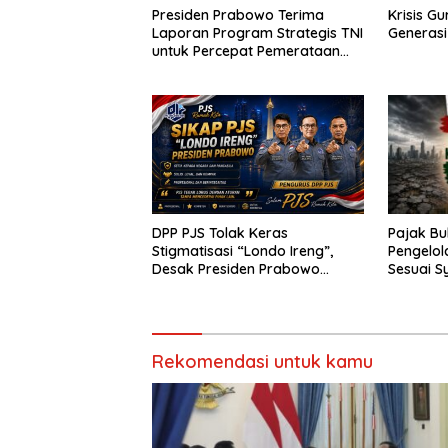
Presiden Prabowo Terima
Krisis G
Laporan Program Strategis TNI
Generas
untuk Percepat Pemerataan
Pembangunan
Pajak Bu
DPP PJS Tolak Keras
Pengelo
Stigmatisasi “Londo Ireng”,
Sesuai S
Desak Presiden Prabowo
Cabut Pernyataan dan Minta
Maaf
Rekomendasi untuk kamu