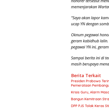
honorer tersebut me
memenjarakan Wartaw
“Saya akan lapor kamu
ucap YN dengan sombo
Oknum pegawai honore
geram kabidhub lalin
pegawai YN ini, geram
Sampai berita ini di 
masih berupaya menan
Berita Terkait
Presiden Prabowo Teri
Pemerataan Pembang
Krisis Guru, Alarm Ma
Bangun Kemitraan Stra
DPP PJS Tolak Keras St