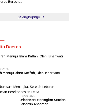
urus Bersatu
song Verifikasi
an Pers
Selengkapnya
ita Daerah
ni 2026
ah Menuju Islam Kaffah, Oleh: Isheriwati
i
5 April 2026
Urbanisasi Meningkat Setelah
Lebaran Ancaman