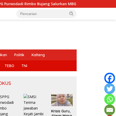
ang Salurkan MBG Sesuai SOP, Sugeng: Seluruh Makanan Segar
ikan
Politik
Kalteng
TEBO
TNI
OKUS
Krisis Guru,
Pesan
Alarm Masa
Keras untuk