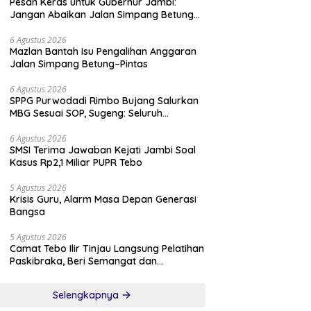
Pesan Keras untuk Gubernur Jambi:
Jangan Abaikan Jalan Simpang Betung–
Pintas, Warga 11 Desa Siap Bergerak
6 Agustus 2026
Mazlan Bantah Isu Pengalihan Anggaran
Jalan Simpang Betung–Pintas
6 Agustus 2026
SPPG Purwodadi Rimbo Bujang Salurkan
MBG Sesuai SOP, Sugeng: Seluruh
Makanan Segar dan Berbahan Baku Baru
6 Agustus 2026
SMSI Terima Jawaban Kejati Jambi Soal
Kasus Rp2,1 Miliar PUPR Tebo
5 Agustus 2026
Krisis Guru, Alarm Masa Depan Generasi
Bangsa
5 Agustus 2026
Camat Tebo Ilir Tinjau Langsung Pelatihan
Paskibraka, Beri Semangat dan
Perlengkapan Latihan
Selengkapnya