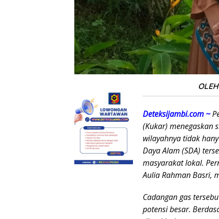
OLEH 
Deteksijambi.com ~
P
(Kukar) menegaskan s
wilayahnya tidak han
Daya Alam (SDA) ters
masyarakat lokal. Per
Aulia Rahman Basri, m
Cadangan gas tersebu
potensi besar. Berda