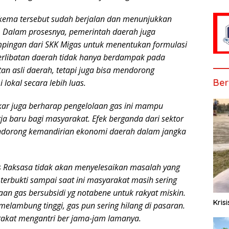
kema tersebut sudah berjalan dan menunjukkan
. Dalam prosesnya, pemerintah daerah juga
ingan dari SKK Migas untuk menentukan formulasi
eterlibatan daerah tidak hanya berdampak pada
n asli daerah, tetapi juga bisa mendorong
Ber
okal secara lebih luas.
kar juga berharap pengelolaan gas ini mampu
a baru bagi masyarakat. Efek berganda dari sektor
mendorong kemandirian ekonomi daerah dalam jangka
 Raksasa tidak akan menyelesaikan masalah yang
 terbukti sampai saat ini masyarakat masih sering
n gas bersubsidi yg notabene untuk rakyat miskin.
Kris
melambung tinggi, gas pun sering hilang di pasaran.
akat mengantri ber jama-jam lamanya.