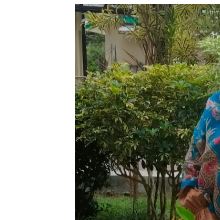
Depan
Generasi
Bangsa
SMSI Terima
Jawaban
Mazlan
Kejati
Bantah Isu
Jambi Soal
Pengalihan
Kasus Rp2,1
Anggaran
Miliar PUPR
Jalan
Tebo
Simpang
Betung–
SPPG
Pintas
Purwodadi
Rimbo
Bujang
Salurkan
MBG Sesuai
SOP,
Sugeng:
Seluruh
Makanan
Segar dan
Berbahan
Baku Baru