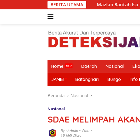
Langsung
ap Bergerak
Mazlan Bantah Isu Pengalihan Anggaran J
BERITA UTAMA
ke
konten
Home
Daerah
Nasional
Ek
JAMBI
Batanghari
Bungo
Info 
Beranda
Nasional
Nasional
SDAE MELIMPAH AKA
By : Admin ~ Editor
Krisis Guru,
18 Mei 2026
Alarm Masa