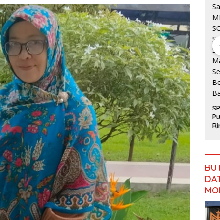
Gubernur
Jambi:
Jangan
Abaikan
SM
Jalan
J
Simpang
Mazlan
Ke
Betung–
Bantah Isu
Ja
Pintas,
Pengalihan
Ka
Warga 11
Anggaran
Camat Tebo
Mi
Desa Siap
Jalan
Ilir Tinjau
T
Bergerak
Simpang
Langsung
Betung–
SPPG
Pelatihan
Pintas
Purwodadi
Paskibraka,
Rimbo
Beri
Bujang
Semangat
Salurkan
dan
MBG Sesuai
Perlengkap
SOP,
an Latihan
BU
Sugeng:
DAT
Seluruh
Makanan
MO
Segar dan
Berbahan
Baku Baru