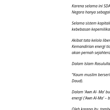
Karena selama ini SDA
Negara hanya sebagai 
Selama sistem kapita
kebebasan kepemilika
Akibat tata kelola lib
Kemandirian energi ti
akan pernah sejahter
Dalam Islam Rasulull
“Kaum muslim berserik
Daud).
Dalam ‘Awn Al- Ma’ b
energi (‘Awn Al-Ma’ – 
Oleh karena itu, tamba