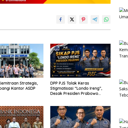
emitraan Strategis,
DPP PJS Tolak Keras
bangi Kantor ASDP
Stigmatisasi “Londo Ireng”,
Desak Presiden Prabowo
Cabut Pernyataan dan Minta
Maaf