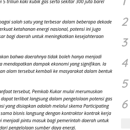
1
5 triliun kaki kubik gas serta sekitar 300 juta barel
2
bagai salah satu yang terbesar dalam beberapa dekade
rkuat ketahanan energi nasional, potensi ini juga
r bagi daerah untuk meningkatkan kesejahteraan
3
kan bahwa daerahnya tidak boleh hanya menjadi
4
npa mendapatkan dampak ekonomi yang signifikan. Ia
yaan alam tersebut kembali ke masyarakat dalam bentuk
5
nfaat tersebut, Pemkab Kukar mulai merumuskan
r dapat terlibat langsung dalam pengelolaan potensi gas
6
psi yang disiapkan adalah melalui skema Participating
 sama bisnis langsung dengan kontraktor kontrak kerja
ai menjadi pintu masuk bagi pemerintah daerah untuk
ari pengelolaan sumber daya energi.