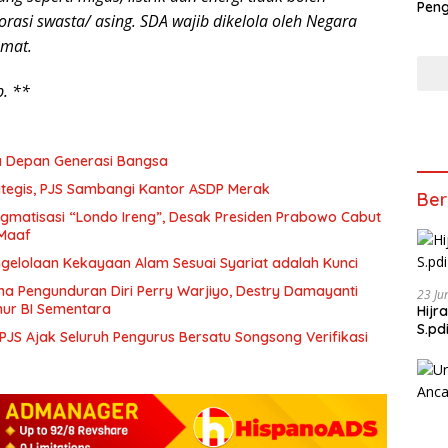
Peng
rasi swasta/ asing. SDA wajib dikelola oleh Negara
Song
Dew
umat.
. **
sa Depan Generasi Bangsa
tegis, PJS Sambangi Kantor ASDP Merak
Ber
igmatisasi “Londo Ireng”, Desak Presiden Prabowo Cabut
 Maaf
ngelolaan Kekayaan Alam Sesuai Syariat adalah Kunci
ma Pengunduran Diri Perry Warjiyo, Destry Damayanti
23 Ju
ur BI Sementara
Hijr
S.pd
JS Ajak Seluruh Pengurus Bersatu Songsong Verifikasi