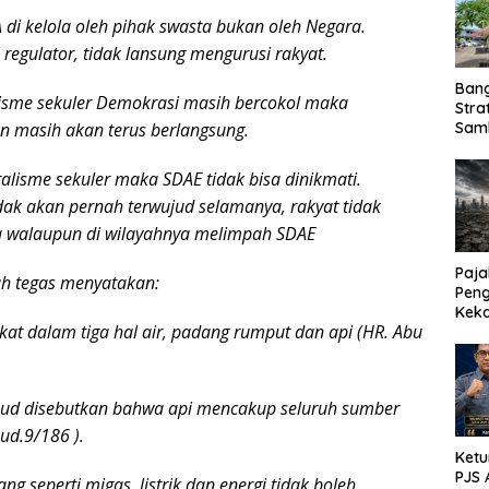
 di kelola oleh pihak swasta bukan oleh Negara.
regulator, tidak lansung mengurusi rakyat.
Ban
lisme sekuler Demokrasi masih bercokol maka
Stra
n masih akan terus berlangsung.
Sam
ASD
eralisme sekuler maka SDAE tidak bisa dinikmati.
dak akan pernah terwujud selamanya, rakyat tidak
a walaupun di wilayahnya melimpah SDAE
Paja
ah tegas menyatakan:
Peng
Kek
at dalam tiga hal air, padang rumput dan api (HR. Abu
Sesu
Kunc
uud disebutkan bahwa api mencakup seluruh sumber
bud.9/186 ).
Ketu
PJS 
ng seperti migas, listrik dan energi tidak boleh