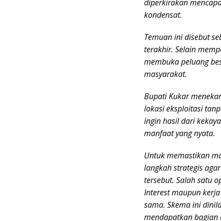
diperkirakan mencapai 
kondensat.
Temuan ini disebut se
terakhir. Selain mempe
membuka peluang besa
masyarakat.
Bupati Kukar menekan
lokasi eksploitasi ta
ingin hasil dari keka
manfaat yang nyata.
Untuk memastikan ma
langkah strategis aga
tersebut. Salah satu o
Interest maupun kerja
sama. Skema ini dinil
mendapatkan bagian d