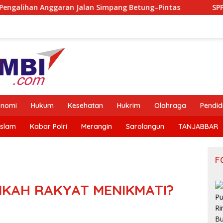
alan Simpang Betung–Pintas
SPPG Purwodadi Rimbo Buj
onomi
Hukum
Kesehatan
Hukrim
Olahraga
Pendid
Islam
Kabar Polri
Merangin
Sarolangun
TANJABBAR
F
NKAH RAKYAT MENIKMATI?
Pesan
Keras untuk