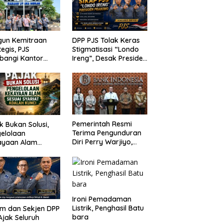
gun Kemitraan
DPP PJS Tolak Keras
tegis, PJS
Stigmatisasi “Londo
bangi Kantor
Ireng”, Desak Presiden
P Merak
Prabowo Cabut
Pernyataan dan Minta
Maaf
Pemerintah Resmi
k Bukan Solusi,
Terima Pengunduran
elolaan
Diri Perry Warjiyo,
ayaan Alam
Destry Damayanti
ai Syariat adalah
Jalankan Tugas
i
Gubernur BI
Sementara
Ironi Pemadaman
Listrik, Penghasil Batu
m dan Sekjen DPP
bara
Ajak Seluruh