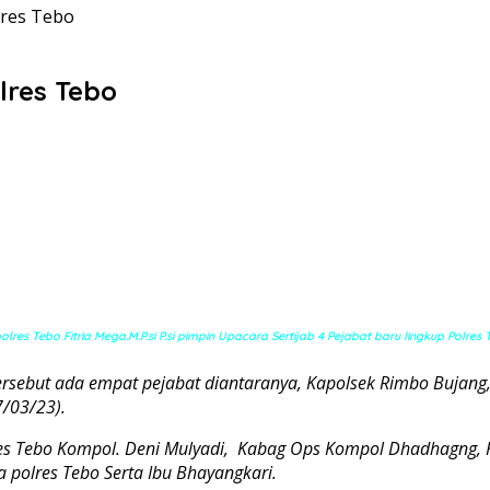
lres Tebo
lres Tebo
lres Tebo Fitria Mega.M.P.si P.si pimpin Upacara Sertijab 4 Pejabat baru lingkup Polres
 tersebut ada empat pejabat diantaranya, Kapolsek Rimbo Bujan
7/03/23).
olres Tebo Kompol. Deni Mulyadi, Kabag Ops Kompol Dhadhagng,
a polres Tebo Serta Ibu Bhayangkari.