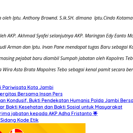
an oleh Iptu. Anthony Brownd. S.ik.SH. dimana Iptu.Cindo Kot
leh AKP. Akhmad Syafei selanjutnya AKP. Maringan Edy Eanto 
i Yudi Arman dan Iptu. Irvan Pane mendapat tugas Baru sebagai
masing pejabat baru diambil Sumpah jabatan oleh Kapolres Teb
 Wira Asta Brata Mapolres Tebo sebagai kenal pamit secara bers
 Pariwisata Kota Jambi
ergitas Bersama Insan Pers
an Kondusif, Bukti Pendekatan Humanis Polda Jambi Ber
r Bakti Kesehatan dan Bakti Sosial untuk Masyarakat
erima jabatan kepada AKP Adha Fristanto 🌟
 Sidang Kode Etik