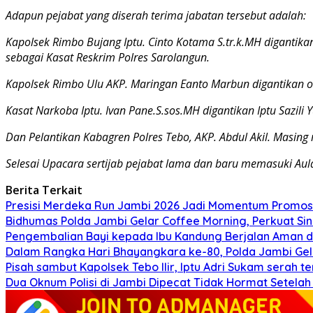
Adapun pejabat yang diserah terima jabatan tersebut adalah:
Kapolsek Rimbo Bujang Iptu. Cinto Kotama S.tr.k.MH digantik
sebagai Kasat Reskrim Polres Sarolangun.
Kapolsek Rimbo Ulu AKP. Maringan Eanto Marbun digantikan o
Kasat Narkoba Iptu. Ivan Pane.S.sos.MH digantikan Iptu Sazil
Dan Pelantikan Kabagren Polres Tebo, AKP. Abdul Akil. Masing
Selesai Upacara sertijab pejabat lama dan baru memasuki Aula
Berita Terkait
Presisi Merdeka Run Jambi 2026 Jadi Momentum Promosi
Bidhumas Polda Jambi Gelar Coffee Morning, Perkuat Sin
Pengembalian Bayi kepada Ibu Kandung Berjalan Aman d
Dalam Rangka Hari Bhayangkara ke-80, Polda Jambi Gela
Pisah sambut Kapolsek Tebo Ilir, Iptu Adri Sukam serah t
Dua Oknum Polisi di Jambi Dipecat Tidak Hormat Setelah