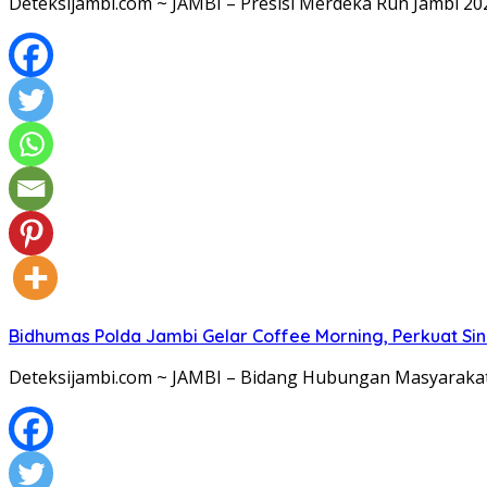
Deteksijambi.com ~ JAMBI – Presisi Merdeka Run Jambi 20
Bidhumas Polda Jambi Gelar Coffee Morning, Perkuat Sin
Deteksijambi.com ~ JAMBI – Bidang Hubungan Masyarakat