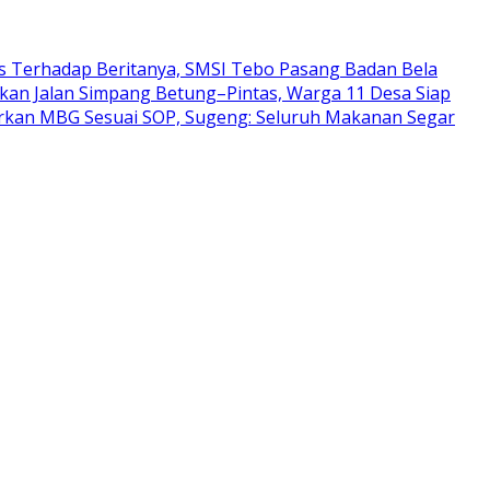
ks Terhadap Beritanya, SMSI Tebo Pasang Badan Bela
kan Jalan Simpang Betung–Pintas, Warga 11 Desa Siap
rkan MBG Sesuai SOP, Sugeng: Seluruh Makanan Segar