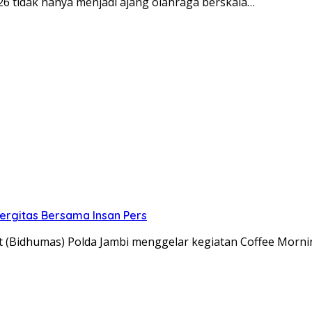
26 tidak hanya menjadi ajang olahraga berskala…
ergitas Bersama Insan Pers
 (Bidhumas) Polda Jambi menggelar kegiatan Coffee Morni