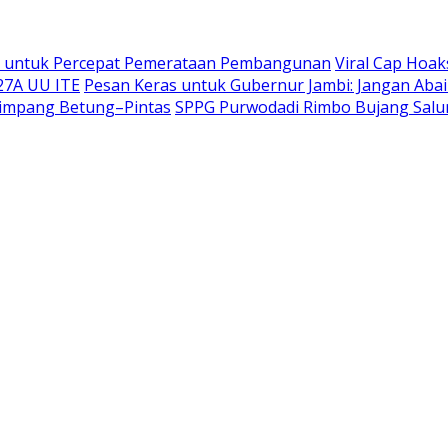
NI untuk Percepat Pemerataan Pembangunan
Viral Cap Hoa
27A UU ITE
Pesan Keras untuk Gubernur Jambi: Jangan Abai
Simpang Betung–Pintas
SPPG Purwodadi Rimbo Bujang Salu