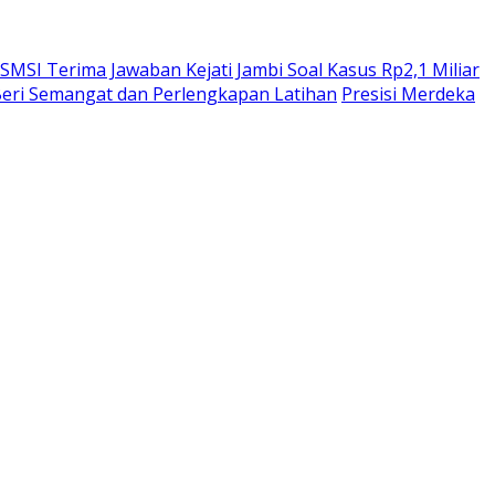
SMSI Terima Jawaban Kejati Jambi Soal Kasus Rp2,1 Miliar
 Beri Semangat dan Perlengkapan Latihan
Presisi Merdeka