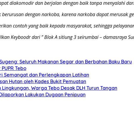
at diakomodir dan berjalan dengan baik tanpa menyalahi dari 
ak berurusan dengan narkoba, karena narkoba dapat merusak ge
rikan contoh yang baik kepada masyarakat, sehingga pelayanan
kan Keyboodr dari ” Blok A sitiung 3 seirumbai – damasraya 
 Sugeng: Seluruh Makanan Segar dan Berbahan Baku Baru
r PUPR Tebo
Beri Semangat dan Perlengkapan Latihan
san Hutan oleh Kades Bukit Pemuatan
 Lingkungan, Warga Tebo Desak DLH Turun Tangan
Dilaporkan Lakukan Dugaan Penipuan