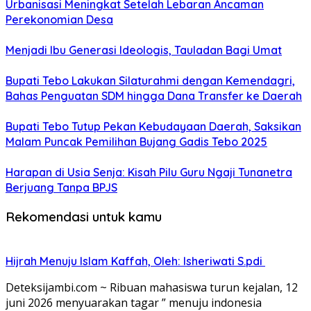
Urbanisasi Meningkat Setelah Lebaran Ancaman
Perekonomian Desa
Menjadi Ibu Generasi Ideologis, Tauladan Bagi Umat
Bupati Tebo Lakukan Silaturahmi dengan Kemendagri,
Bahas Penguatan SDM hingga Dana Transfer ke Daerah
Bupati Tebo Tutup Pekan Kebudayaan Daerah, Saksikan
Malam Puncak Pemilihan Bujang Gadis Tebo 2025
Harapan di Usia Senja: Kisah Pilu Guru Ngaji Tunanetra
Berjuang Tanpa BPJS
Rekomendasi untuk kamu
Hijrah Menuju Islam Kaffah, Oleh: Isheriwati S.pdi
Deteksijambi.com ~ Ribuan mahasiswa turun kejalan, 12
juni 2026 menyuarakan tagar ” menuju indonesia