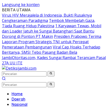
Langsung ke konten
BERITA UTAMA
Virus HIV Merajalela di Indonesia, Bukti Rusaknya
Cengkeraman Paradigma
Tembok Membelah Gaza,
Tiada Ruang Hidup Palestina
1 Karyawan Tewas, Mobil
dan Loader Jatuh ke Sungai Batanghari Saat Bantu
Dorong di Ponton PT Makin
Presiden Prabowo Terima
Laporan Program Strategis TNI untuk Percepat
Pemerataan Pembangunan
Viral Cap Hoaks Terhadap
Beritanya, SMSI Tebo Pasang Badan Bela
JambiOtoritas.com, Kades Sungai Rambai Terancam Pasal
27A UU ITE
Home
Daerah
Nasional