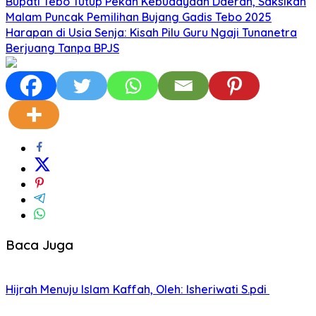
Bupati Tebo Tutup Pekan Kebudayaan Daerah, Saksikan
Malam Puncak Pemilihan Bujang Gadis Tebo 2025
Harapan di Usia Senja: Kisah Pilu Guru Ngaji Tunanetra
Berjuang Tanpa BPJS
Baca Juga
Hijrah Menuju Islam Kaffah, Oleh: Isheriwati S.pdi