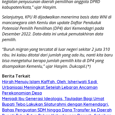
kegiatan penyusunan daerah pemilihan anggota DPRD
kabupaten/kota,” ujar Hasyim.
Selanjutnya, KPU RI dijadwalkan menerima basis data WNI di
mancanegara oleh Kemlu dan update Daftar Penduduk
Potensial Pemilih Pemilihan (DP4) dari Kemendagri pada
Desember 2022. Data-data ini untuk pemutakhiran data
pemilih.
“Buruh migran yang tercatat di luar negeri sekitar 2 juta 310
ribu. Ini kalau ditotal dari jumlah yang ada itu, nanti kita baru
bisa mengetahui berapa jumlah pemilih kita di DP4 yang
disampaikan Kemenlu,” ujar Hasyim. Dukcapil.(*)
Berita Terkait
Hijrah Menuju Islam Kaffah, Oleh: Isheriwati S.pdi
Urbanisasi Meningkat Setelah Lebaran Ancaman
Perekonomian Desa
Menjadi Ibu Generasi Ideologis, Tauladan Bagi Umat
Bupati Tebo Lakukan Silaturahmi dengan Kemendagri,
Bahas Penguatan SDM hingga Dana Transfer ke Daerah